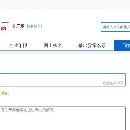
广东
[切换城市]
企业年报
网上核名
移出异常名录
问
还能输入
30
字
点回复。