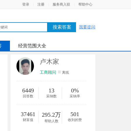
登录
|
注册
|
服务商入驻
|
帮助中心
搜索答案
我要提问
答
经营范围大全
卢木家
■
工商顾问
离线
6449
13
0%
回答数
采纳数
采纳率
37461
501
295.2万
财富值
收到的赞
帮助人数