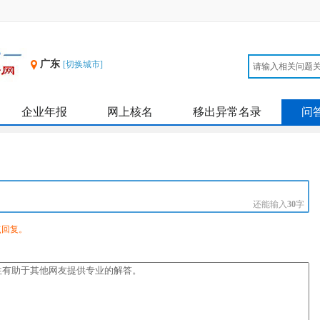
广东
[切换城市]
企业年报
网上核名
移出异常名录
问
还能输入
30
字
点回复。