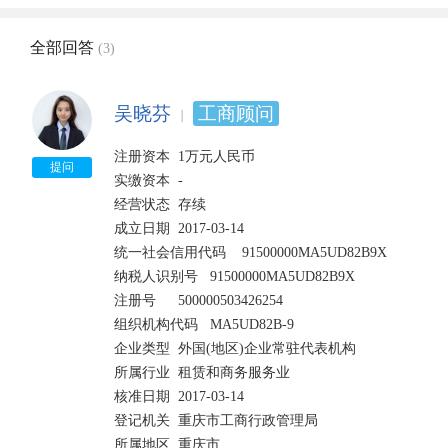
全部回答
(3)
吴晓芬
工商顾问
注册资本	1万元人民币	

提问
实缴资本	-

经营状态	存续	

成立日期	2017-03-14

统一社会信用代码	91500000MA5UD82B9X	

纳税人识别号	91500000MA5UD82B9X

注册号	500000503426254	

组织机构代码	MA5UD82B-9

企业类型	外国(地区)企业常驻代表机构	

所属行业	租赁和商务服务业

核准日期	2017-03-14	

登记机关	重庆市工商行政管理局

所属地区	重庆市	
