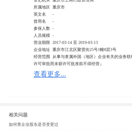
登记机关	重庆市工商行政管理局

所属地区	重庆市	

英文名	-

曾用名	-	

参保人数	-

人员规模	-	

营业期限	2017-03-14 至 2019-03-13

企业地址	重庆市江北区聚贤街25号1幢8层3号

经营范围	从事与隶属外国（地区）企业有关的业务联络与咨询。『依法禁止经营的不得经营；依法应经
许可审批而未获许可批准前不得经营』
查看更多...
相关问题
如何查企业股东是否变更过