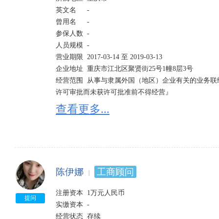
英文名	-

曾用名	-	

参保人数	-

人员规模	-	

营业期限	2017-03-14 至 2019-03-13

企业地址	重庆市江北区聚贤街25号1幢8层3号

经营范围	从事与隶属外国（地区）企业有关的业务联络与咨询。『依法禁止经营的不得经营；依法应经
许可审批而未获许可批准前不得经营』
查看更多...
陈伊娜
工商顾问
注册资本	1万元人民币	

提问
实缴资本	-

经营状态	存续	
