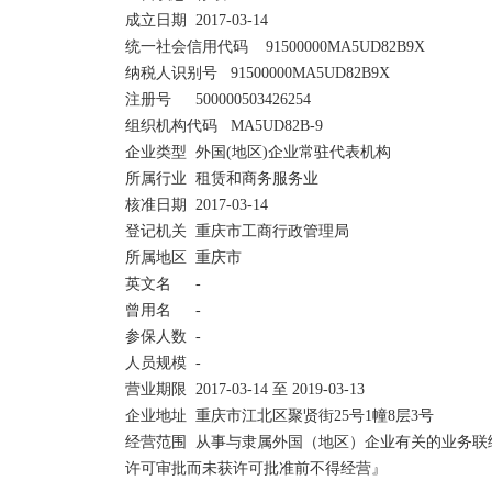
成立日期	2017-03-14

统一社会信用代码	91500000MA5UD82B9X	

纳税人识别号	91500000MA5UD82B9X

注册号	500000503426254	

组织机构代码	MA5UD82B-9

企业类型	外国(地区)企业常驻代表机构	

所属行业	租赁和商务服务业

核准日期	2017-03-14	

登记机关	重庆市工商行政管理局

所属地区	重庆市	

英文名	-

曾用名	-	

参保人数	-

人员规模	-	

营业期限	2017-03-14 至 2019-03-13

企业地址	重庆市江北区聚贤街25号1幢8层3号

经营范围	从事与隶属外国（地区）企业有关的业务联络与咨询。『依法禁止经营的不得经营；依法应经
许可审批而未获许可批准前不得经营』