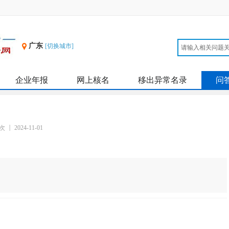
广东
[切换城市]
企业年报
网上核名
移出异常名录
问
 次
2024-11-01