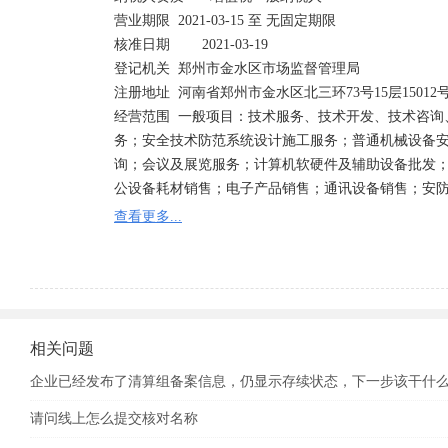
营业期限	2021-03-15 至 无固定期限	

核准日期        2021-03-19

登记机关	郑州市金水区市场监督管理局	

注册地址	河南省郑州市金水区北三环73号15层15012号 

经营范围	一般项目：技术服务、技术开发、技术咨询、技术交流、技术转让、技术推广；计算机系统服
务；安全技术防范系统设计施工服务；普通机械设备
询；会议及展览服务；计算机软硬件及辅助设备批发
公设备耗材销售；电子产品销售；通讯设备销售；安
货销售；仪器仪表销售；照明器具销售；音响设备销
查看更多...
及器材零售；教学专用仪器销售；工艺美术品及礼仪
销售；制冷、空调设备销售；消防器材销售；3D打印
备销
相关问题
企业已经发布了清算组备案信息，仍显示存续状态，下一步该干什
请问线上怎么提交核对名称