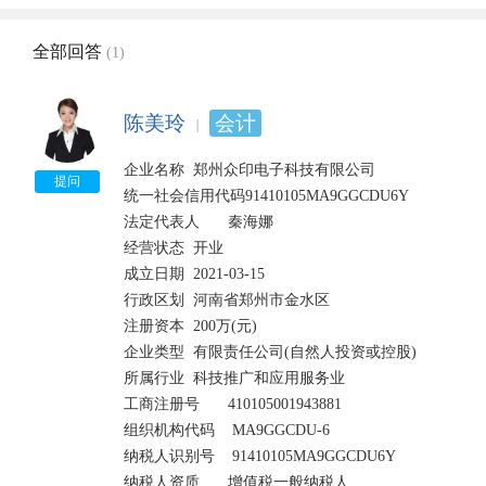
全部回答
(1)
陈美玲
会计
企业名称	郑州众印电子科技有限公司 	

提问
统一社会信用代码91410105MA9GGCDU6Y

法定代表人	秦海娜

经营状态	开业

成立日期	2021-03-15 	

行政区划	河南省郑州市金水区

注册资本	200万(元) 	

企业类型	有限责任公司(自然人投资或控股) 	

所属行业	科技推广和应用服务业

工商注册号	410105001943881 	

组织机构代码    MA9GGCDU-6

纳税人识别号    91410105MA9GGCDU6Y	

纳税人资质	增值税一般纳税人
