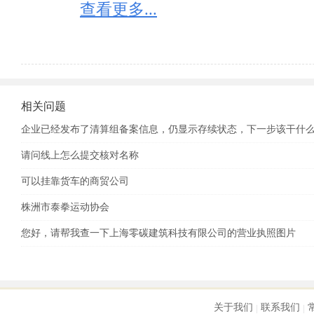
　　3.新住所使用证明；

查看更多...
　　（五）、减少（指未出调整的）注册资本的变更登
　　4.营业执照正、副本。

　　1.由企业董事长签署的减少营业执照注册资本的申
　　（三）、变更营业执照经营范围，应提交以下文件
　　2.由企业正、副董事长签署的《变更登记申请书》
　　1.由企业正、副董事长签署的《变更登记申请书》
相关问题
　　3.董事会一致通过的决议；

企业已经发布了清算组备案信息，仍显示存续状态，下一步该干什
　　2.董事会决议；

请问线上怎么提交核对名称
　　4.合同、章程的补充修改协议及原审批机关的批准
　　3.合同、章程的补充修改协议及原审批机关的批准
可以挂靠货车的商贸公司
　　5.企业在省级以上报纸上三次登载企业减少营业执
　　4.经营范围变更中涉及国家法律、法规需进行专项
株洲市泰拳运动协会
　　6.企业债务清偿或债务担保情况说明书；

您好，请帮我查一下上海零碳建筑科技有限公司的营业执照图片
　　5.营业执照正、副本。

　　7.营业执照正、副本；

　　（四）、增加营业执照注册资本或变更营业执照经
　　8.登记机关要求提交的其他文件。

　　1.由企业正、副董事长签署的《营业执照变更登记
关于我们
联系我们