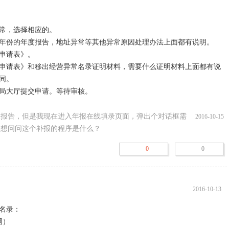
常，选择相应的。

年份的年度报告，地址异常等其他异常原因处理办法上面都有说明。

申请表》。

申请表》和移出经营异常名录证明材料，需要什么证明材料上面都有说
。

局大厅提交申请。等待审核。

日内作出移出决定，恢复正常记载状态。予以受理的，应当在20个工作
申请人；不予受理的，将不予受理的理由书面告知申请人。

报报告，但是我现在进入年报在线填录页面，弹出个对话框需
2016-10-15
，想问问这个补报的程序是什么？
0
0
府采购、工程招投标、国有土地出让、授予荣誉称号、依法予以限制或
关通关、企业外籍人员工作证件等、、将受到信用约束机制的影响。

种不同原因申请移出异常名录：

2016-10-13
可以在补报未报年份的年度报告并公示后，携带资料（见表格底部说
名录：

经营异常名录，工商行政管理部门自收到申请之日起5个工作日内作出
）
