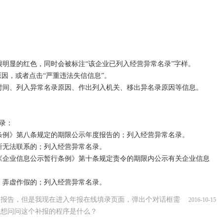
所变更登记，或者提出通过登记的住所或者经营场所可以重新取得联
创网工商行政管理部门自核实之日起5日内作出移出决定，恢复正常记
务的企业，申请恢复正常记载状态的，应当先履行其信息公示的义务，
个工作日内作出移出决定，恢复正常记载状态。

明显的红色，同时会被标注“该企业已列入经营异常名录”字样。

作假的企业更正其公示的信息后，可以向工商行政管理部门申请移出经
原因，或者点击“严重违法失信信息”。

当自查实之日起5个工作日内作出移出决定。

时间、列入异常名录原因、作出列入机关、移出异名录原因等信息。

办法》的有关规定，企业对被列入经营异常名录有异议的，可以自公示
行政管理部门提出书面申请并提交相关证明材料，工商行政管理部门应当
以受理的，应当在20个工作日内核实，并将核实结果书面告知申请人；
：

面告知申请人。
条例》第八条规定的期限公示年度报告的；列入经营异常名录。

所无法联系的；列入经营异常名录。

《企业信息公示暂行条例》第十条规定责令的期限内公示有关企业信息
、弄虚作假的；列入经营异常名录。
报报告，但是我现在进入年报在线填录页面，弹出个对话框需
2016-10-15
，想问问这个补报的程序是什么？