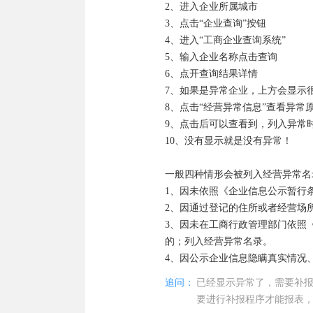
2、进入企业所属城市

二、企业依法办理住所或者经营场
3、点击“企业查询”按钮

系，申请恢复正常记载状态的，携
4、进入“工商企业查询系统”

载状态。

5、输入企业名称点击查询

三、未按规定履行即时信息公示义
6、点开查询结果详情

工商行政管理部门自公示之日起5
7、如果是异常企业，上方会显示很
四、公示信息隐瞒真实情况、弄虚
8、点击“经营异常信息”查看异常
营异常名录，工商行政管理部门应
9、点击后可以查看到，列入异常
根据《企业经营异常名录管理暂行
10、没有显示就是没有异常！

之日起30日内向作出决定的工商
在5个工作日内决定是否受理。予
一般四种情形会被列入经营异常名录
不予受理的，将不予受理的理由书
1、因未依照《企业信息公示暂行
2、因通过登记的住所或者经营场
3、因未在工商行政管理部门依照
的；列入经营异常名录。

4、因公示企业信息隐瞒真实情况
追问：
已经显示异常了，需要补
要进行补报程序才能报表