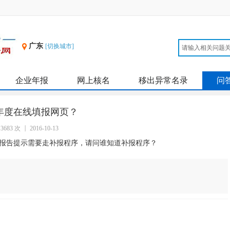
广东
[切换城市]
企业年报
网上核名
移出异常名录
问
年度在线填报网页？
3683 次
2016-10-13
报告提示需要走补报程序，请问谁知道补报程序？