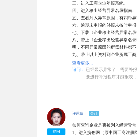
三、进入工商企业年报系统。

四、进入移出经营异常名录指南。

五、查看列入异常原因，有四种异
六、逾期未申报的补报未按时申报
七、下载《企业移出经营异常名录
八、带上《企业移出经营异常名录
明，不同异常原因的所需材料都不同
九、带上以上资料到企业所属工商
十、工商局自收到资料后5个工作
查看更多...
日内核实，并将核实结果书面告知
追问：
已经显示异常了，需要补
要进行补报程序才能报表
被列入经营异常名录有什么影响：

被列入经营异常名录：今后在、政
者禁入。银行信贷、合同签订、海
提示该企业已列入经营异常名录4
许通章
会计
一、未按规报送年度报告的企业，
如何查询企业是否被列入经营异常
明）前往企业所属工商局申请移出
提问
1、进入携创网（原中国工商注册网
移出决定，恢复正常记载状态。
