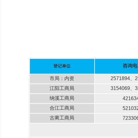
咨询电
登记单位
市局：内资
2571894
、
2
江阳
工商局
3154069
、
3
纳溪
工商局
42163
合江
工商局
52103
古蔺
工商局
72330