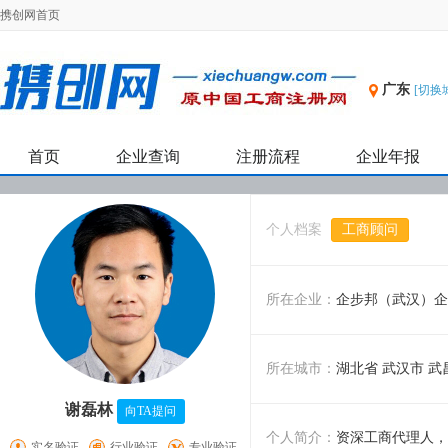
携创网首页
广东
[切换
首页
企业查询
注册流程
企业年报
个人档案
工商顾问
所在企业：
企步邦（武汉）企
所在城市：
湖北省 武汉市 武
谢磊林
向TA提问
个人简介：
资深工商代理人，
实名验证
行业验证
专业验证