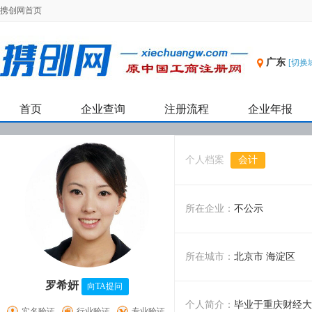
携创网首页
广东
[切换
首页
企业查询
注册流程
企业年报
个人档案
会计
所在企业：
不公示
所在城市：
北京市 海淀区
罗希妍
向TA提问
个人简介：
毕业于重庆财经大
实名验证
行业验证
专业验证