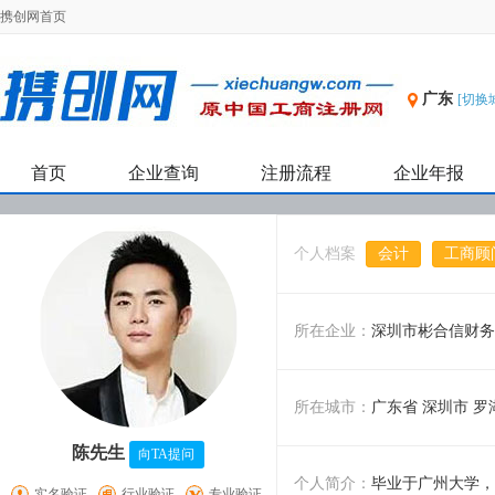
携创网首页
广东
[切换
首页
企业查询
注册流程
企业年报
个人档案
会计
工商顾
所在企业：
深圳市彬合信财务
所在城市：
广东省 深圳市 罗
陈先生
向TA提问
个人简介：
毕业于广州大学，
实名验证
行业验证
专业验证