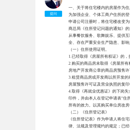
所。

一、关于将住宅楼内的房屋作为住
提问
为加强企业、个体工商户住所的登
　　6、法律、行政法规和国务院
申请公司注册时，将住宅楼改变为
复印件；

商总局《住所登记问题的通知》的
从事餐饮服务、歌舞娱乐、提供互
　　7、如因变更住所而改变登记
全、存在严重安全生产隐患、影响
请表》（一式两份），迁档手续办
（一）住所使用证明。

1.已经取得《房屋所有权证》的，
　　8、公司营业执照正副本。

2.购买的商品房未取得《房屋所
房地产开发商公章的商品房预售许
　　注：  1、依照《公司法》、
3.租赁商品房或开发商以所开发
房屋预售许可证及营业执照的复印件
　　2、《公司变更登记申请书》
4.取得《再就业优惠证》的下岗
可以通过工商局网站下载或者到工
印件，并由本人在登记申请表“住
所有的效力。以其购买单位房改房
　　3、提交的申请书与其它申请材
（二）《住所登记表》

《住所登记表》作为申请人将住宅
　　以上各项未注明提交复印件的
律、法规及管理规约的规定；已经
署，或者由其指定的代表或委托的