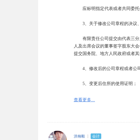
　　应标明指定代表或者共同委托
　　3、关于修改公司章程的决议、
　　有限责任公司提交由代表三分
人及出席会议的董事签字股东大会
提交国务院、地方人民政府或者其
　　4、修改后的公司章程或者公
　　5、变更后住所的使用证明；

　　自有房产提交房屋产权证复印
查看更多...
关房屋未取得房屋产权证的，属城
房屋销售许可证复印件；属非城镇
宾馆、饭店的营业执照复印件。使
　　将住宅改变为经营性用房的，
洪翰毅
会计