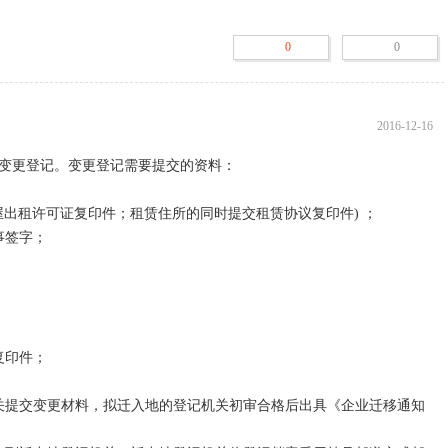
0
0
2016-12-16
更登记。变更登记需要提交的资料：  

屋出租许可证复印件；租赁住所的同时提交租赁协议复印件) ；  

字；  

件；  

 

关提交变更材料，拟迁入地的登记机关初审合格后出具《企业迁移通知