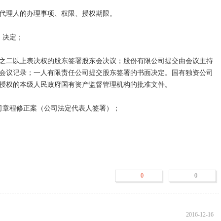
代理人的办理事项、权限、授权期限。

决定；

之二以上表决权的股东签署股东会决议；股份有限公司提交由会议主持
会议记录；一人有限责任公司提交股东签署的书面决定。国有独资公司
授权的本级人民政府国有资产监督管理机构的批准文件。

司章程修正案（公司法定代表人签署）；

件；租赁房屋提交租赁协议复印件以及出租方的房屋产权证复印件。有
镇房屋的，提交房地产管理部门的证明或者竣工验收证明、购房合同及
0
0
房屋的，提交当地政府规定的相关证明。出租方为宾馆、饭店的，提交
用军队房产作为住所的，提交《军队房地产租赁许可证》复印件。

应经规划部门批准。经济适用房、社区办公及车库用房不得作为经营场
2016-12-16