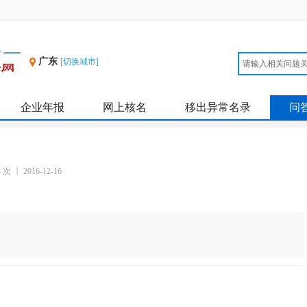
广东
[切换城市]
企业年报
网上核名
移出异常名录
问
3 次
2016-12-16