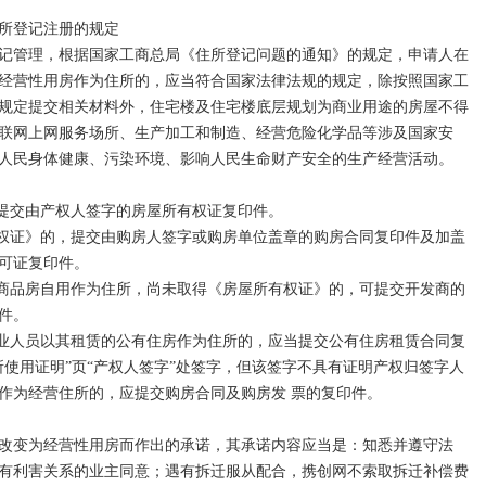
所登记注册的规定

记管理，根据国家工商总局《住所登记问题的通知》的规定，申请人在
决定规定变更住所必须报经批准的，提交有关的批准文件或者许可证书
经营性用房作为住所的，应当符合国家法律法规的规定，除按照国家工
规定提交相关材料外，住宅楼及住宅楼底层规划为商业用途的房屋不得
联网上网服务场所、生产加工和制造、经营危险化学品等涉及国家安
机关的，则先向原工商登记机关办理迁档手续、填写《企业档案迁移申
人民身体健康、污染环境、影响人民生命财产安全的生产经营活动。

妥后再向迁入地工商登记机关按上述规定办理变更登记手续；

提交由产权人签字的房屋所有权证复印件。

有权证》的，提交由购房人签字或购房单位盖章的购房合同复印件及加盖
可证复印件。

《公司登记管理条例》设立的公司申请住所变更登记适用本规范。

的商品房自用作为住所，尚未取得《房屋所有权证》的，可提交开发商的
。

、《指定代表或者共同委托代理人的证明》、《企业档案迁移申请表》
失业人员以其租赁的公有住房作为住所的，应当提交公有住房租赁合同复
商行政管理机关领取。

所使用证明”页“产权人签字”处签字，但该签字不具有证明产权归签字人
作为经营住所的，应提交购房合同及购房发 票的复印件。

料应当使用A4型纸。

改变为经营性用房而作出的承诺，其承诺内容应当是：知悉并遵守法
，应当提交原件；提交复印件的，应当注明“与原件一致”并由公司签
有利害关系的业主同意；遇有拆迁服从配合，携创网不索取拆迁补偿费
代理人加盖公章或签字。
