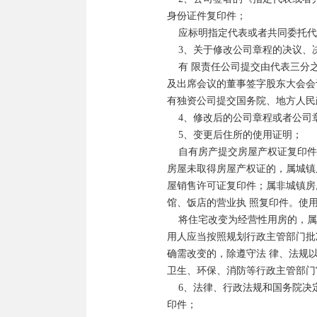
身份证件复印件；

    应标明指定代表或者共同委托代理人的办理事项、权限、授权期限。

    3、关于修改公司章程的决议、决定；

    有 限责任公司提交由代表三分之二以上表决权的股东签署股东会决议；股份有限公司提交由会议主持人
及出席会议的董事签字股东大会会
有独资公司提交国务院、地方人民
    4、修改后的公司章程或者公司章程修正案（公司法定代表人签署）； 

    5、变更后住所的使用证明； 

    自有房产提交房屋产权证复印件；租赁房屋提交租赁协议复印件以及出租方的房屋产权证复印件。有关
房屋未取得房屋产权证的，属城镇
屋销售许可证复印件；属非城镇房
馆、饭店的营业执 照复印件。使
    将住宅改变为经营性用房的，属城镇房屋的，根据《成都市物业管理 条例》第四十八条规定：业主、使
用人应当按照规划行政主管部门批
确需改变的，除遵守法 律、法规
卫生、环保、消防等行政主管部门
    6、法律、行政法规和国务院决定规定变更住所必须报经批准的，提交有关的批准文件或者许可证书复
印件；
