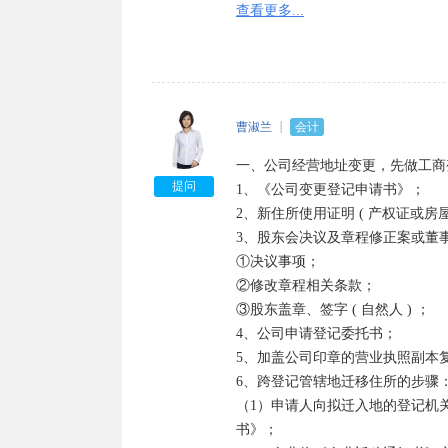
    7、公司营业执照副本。
查看更多...
曹淑兰
会计
一、公司经营地址变更，先做工商变
提问
1、《公司变更登记申请书》；  

2、新住所使用证明 ( 产权证或房
3、股东会决议及章程修正案或董事签
①决议事项；  

②修改章程相关条款；  

③股东盖章、签字 ( 自然人 ) ；  

4、公司申请登记委托书；  

5、加盖公司印章的营业执照副本复印
6、跨登记管辖地迁移住所的步骤： 
（1）申请人向拟迁入地的登记机
书》；  
