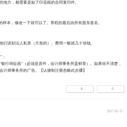
地方，都需要是贴了印花税的合同复印件。

的样本，修改一下就可以了。章程的最后由所有股东签名。

他们讲刻法人私章（方形的）。费用一般就几十块钱。

：

“银行询征函”（必须是原件，会计师事务所盖鲜章）。如果你不清楚，
会计师事务所的广告。【认缴制注册忽略此步骤】

0
0
钱到银行，带上公司章程、工商局发的核名通知、法人代表的私章、身
表格，到银行去开立公司帐户，你要告诉银行是开验资户。开立好公司
司帐户中存入相应的钱。

询征函上盖银行的章。【认缴制注册忽略此步骤】

2017-02-15