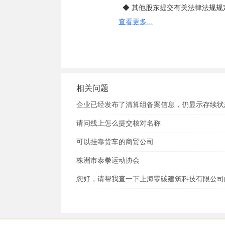
  ◆ 其他股东提交有关法律法规规定的资格证明。

5.董事、监事和经理的任职文件
查看更多...
件。

6.法定代表人任职文件（股东会
7.住所使用证明。

8.《企业名称预先核准通知书》。

9.法律、行政法规和国务院决定
相关问题
件复印件。

10、公司申请登记的经营范围中
企业已经发布了清算组备案信息，仍显示存续状
有关批准文件或者许可证件的复印
请问线上怎么提交核对名称
可以挂靠货车的商贸公司
株洲市泰拳运动协会
您好，请帮我查一下上海零碳建筑科技有限公司