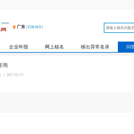
广东
[切换城市]
企业年报
网上核名
移出异常名录
问
查询
次
2017-02-15