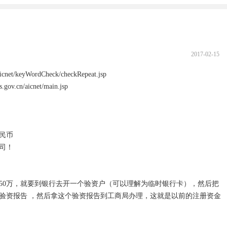
2017-02-15
net/keyWordCheck/checkRepeat.jsp

cn/aicnet/main.jsp

民币

！

50万，就要到银行去开一个验资户（可以理解为临时银行卡），然后把
开验资报告 ，然后拿这个验资报告到工商局办理，这就是以前的注册资金