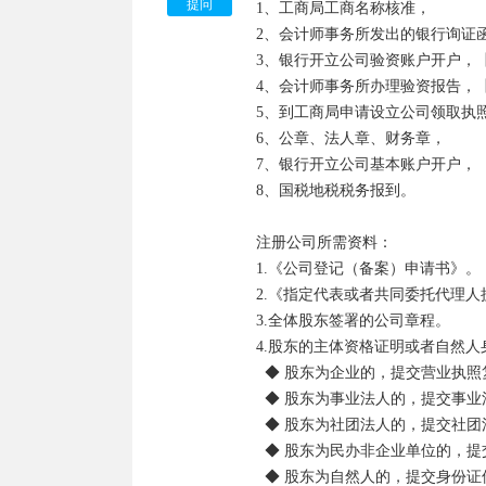
提问
1、工商局工商名称核准， 

拿着银行出具的股东缴款单、银行
2、会计师事务所发出的银行询证函
件，到会计师事务所办理验资报告。
3、银行开立公司验资账户开户，【
骤】

4、会计师事务所办理验资报告，【
5、到工商局申请设立公司领取执照，
8.到工商局申请设立公司：

6、公章、法人章、财务章， 

到工商局领取公司设立登记的各种
7、银行开立公司基本账户开户，

况、法人代表登记表、指定代表或
8、国税地税税务报到。

产证复印件、验资报告一起交给工


注册公司所需资料：

9.刻公章：

1.《公司登记（备案）申请书》。

凭营业执照到公安局申请刻章备案
2.《指定代表或者共同委托代理
用到公章或财务章。2个章费用大概5
3.全体股东签署的公司章程。

4.股东的主体资格证明或者自然人
10.去银行开基本户：

  ◆ 股东为企业的，提交营业执照复印件。

凭营业执照，去银行开立基本帐号
  ◆ 股东为事业法人的，提交事业法人登记证书复印件。

  ◆ 股东为社团法人的，提交社团法人登记证复印件。

11.税务报到：

  ◆ 股东为民办非企业单位的，提交民办非企业单位证书复印件。

公司已经办理完成了，以后记得每
  ◆ 股东为自然人的，提交身份证件复印件。
