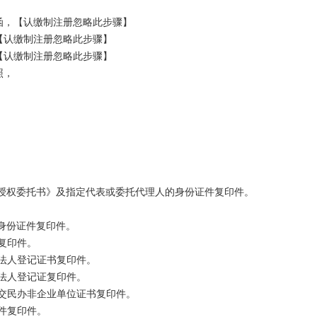
盖章后的询征函，以及公司章程、核名通知、房租合同、房产证复印
，【认缴制注册忽略此步骤】 

一般费用500元左右（50万以下注册资金）。【认缴制注册忽略此步
认缴制注册忽略此步骤】 

认缴制注册忽略此步骤】

 

表格，包括设立登记申请表、股东（发起人）名单、董事经理监理情
委托代理人登记表。填好后，连同核名通知、公司章程、房租合同、房
商局。大概3个工作日后可领取执照。

，凭刻章卡到指定的刻章店，去刻公章、财务章。后面步骤中，均需要
人授权委托书》及指定代表或委托代理人的身份证件复印件。

00左右，刻的材质不同价格也不同。

身份证件复印件。

。最好是在原来办理验资时的那个银行的同一网点去办理。

个月要按时报税，否则会被罚款的！