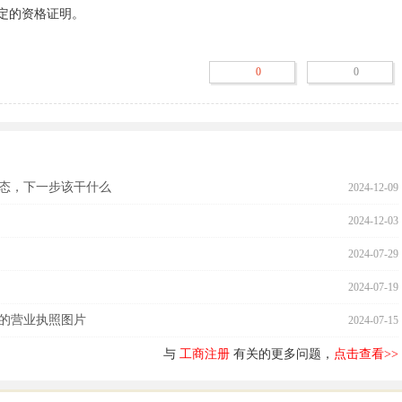
（股东会决议由股东签署，董事会决议由公司董事签字）及身份证件复印
0
0
决议由股东签署，董事会决议由公司董事签字）及身份证件复印件。

规定设立有限责任公司必须报经批准的，提交有关的批准文件或者许可证
有法律、行政法规和国务院决定规定必须在登记前报经批准的项目，提交
态，下一步该干什么
2024-12-09
件。
2024-12-03
2024-07-29
2024-07-19
的营业执照图片
2024-07-15
与
工商注册
有关的更多问题，
点击查看>>