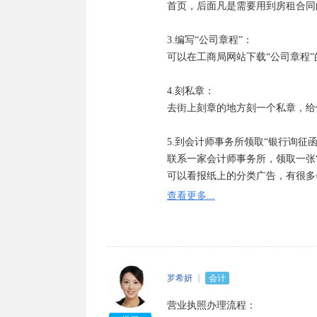
首页，后面凡是需要用到房租合同的
3.编写“公司章程”：

可以在工商局网站下载“公司章程”
4.刻私章：

去街上刻章的地方刻一个私章，给
5.到会计师事务所领取“银行询征函”
联系一家会计师事务所，领取一张
可以看报纸上的分类广告，有很多
查看更多...
6.去银行开立公司验资户：

所有股东带上自己入股的那一部分
份证、用于验资的钱、空白询征函
帐户后，各个股东按自己出资额向公
银行会发给每个股东缴款单、并在
罗希妍
会计
营业执照办理流程：

7.办理验资报告：
