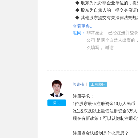
  ◆ 股东为民办非企业单位的，提交民办非企业单位证书复印件。

  ◆ 股东为自然人的，提交身份证件复印件。

  ◆ 其他股东提交有关法律法规规定的资格证明。

5.董事、监事和经理的任职文件
查看更多...
件。

追问：
非常感谢，已经注册并登录
6.法定代表人任职文件（股东会
公司 是两个自然人出资的，
7.住所使用证明。

么填写， 谢谢
8.《企业名称预先核准通知书》。

9.法律、行政法规和国务院决定
件复印件。

10、公司申请登记的经营范围中
有关批准文件或者许可证件的复印
郭兆强
工商顾问
注册要求：

提问
1位股东最低注册资金10万人民币

2位股东及以上最低注册资金3万人
现在有新政策！可以认缴制注册公司
注册资金认缴制是什么意思？
