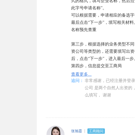
式的格式，填写企业名称，然后点
此字号申请名称”。

可以根据需要，申请相应的备选字号
最后点击“下一步”，填写相关材料。
名称预先查重

第三步，根据选择的业务类型不同
资公司等类型的，还需要填写出资
后，点击“下一步”，进入最后一步。
第四步，信息提交至工商局

所有的信息都填写完毕后，将数据
查看更多...
材料来工商局办理业务。审核驳回
追问：
非常感谢，已经注册并登录
已办理的业务可以在已办业务查询
公司 是两个自然人出资的，
么填写， 谢谢
张旭霞
工商顾问