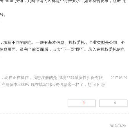
击“查重”按钮，判断申请的名称是否符合要求，如果符合要求，点击“用
。



，填写不同的信息。一般有基本信息、授权委托，企业类型是公司、外
信息页面。录完当前页面后，点击“下一页”即可。录入完授权委托信息


提交至工商局审核，审核通过后，打印名称申请书及通知书，携带相关
后，可以修改信息后再次提交。工商局审核期间，数据不能再修改。

，现在正在操作，我想注册的是 潍坊**非融资性担保有限
2017-03-20
中看到。
注册资本5000W 现在填写到出资信息这一栏了，想问下 怎
0
0
2017-03-20