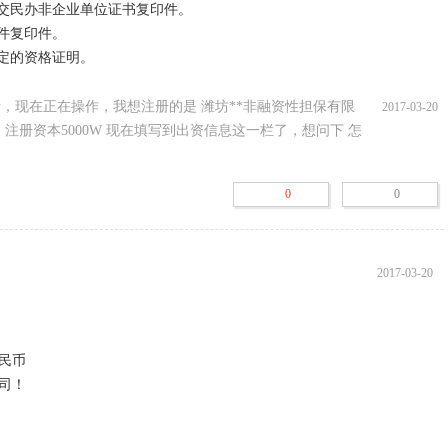
（股东会决议由股东签署，董事会决议由公司董事签字）及身份证件复印
，现在正在操作，我想注册的是 潍坊**非融资性担保有限
2017-03-20
决议由股东签署，董事会决议由公司董事签字）及身份证件复印件。

注册资本5000W 现在填写到出资信息这一栏了，想问下 怎
0
0
规定设立有限责任公司必须报经批准的，提交有关的批准文件或者许可证
有法律、行政法规和国务院决定规定必须在登记前报经批准的项目，提交
件。
2017-03-20
民币

！
