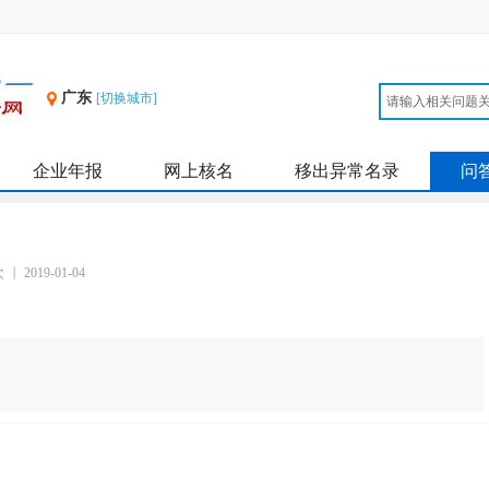
广东
[切换城市]
企业年报
网上核名
移出异常名录
问
次
2019-01-04