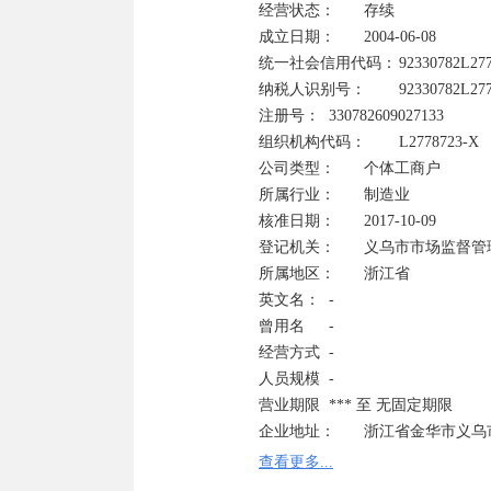
经营状态：	存续	

成立日期：	2004-06-08

统一社会信用代码：	92330782L2778723XB	

纳税人识别号：	92330782L2778723XB

注册号：	330782609027133	

组织机构代码：	L2778723-X

公司类型：	个体工商户	

所属行业：	制造业

核准日期：	2017-10-09	

登记机关：	义乌市市场监督管理局

所属地区：	浙江省	

英文名：	-

曾用名	-	

经营方式	-

人员规模	-	

营业期限	*** 至 无固定期限

企业地址：	浙江省金华市义乌市大陈镇楂林一村 查看地图 附近公司

经营范围：	加工、销
查看更多...