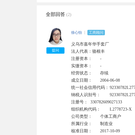
全部回答
(2)
徐心怡
工商顾问
义乌市嘉年华手套厂

提问
法人代表：骆根丰

注册资本：	-	

实缴资本：	-

经营状态：	存续	

成立日期：	2004-06-08

统一社会信用代码：	92330782L2778723XB	

纳税人识别号：	92330782L2778723XB

注册号：	330782609027133	

组织机构代码：	L2778723-X

公司类型：	个体工商户	

所属行业：	制造业

核准日期：	2017-10-09	
