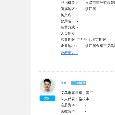
登记机关：	义乌市市场监督管理局

所属地区：	浙江省	

英文名：	-

曾用名	-	

经营方式	-

人员规模	-	

营业期限	*** 至 无固定期限

企业地址：	浙江省金华市义乌市大陈镇楂林一村 查看地图 附近公司

经营范围：	加工、销
查看更多...
熊兵
工商顾问
义乌市嘉年华手套厂

提问
法人代表：骆根丰

注册资本：	-	

实缴资本：	-
