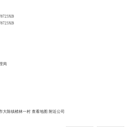
售:手套(不含染色)(依法须经批准的项目,经相关部门批准后方可开展经营活动)