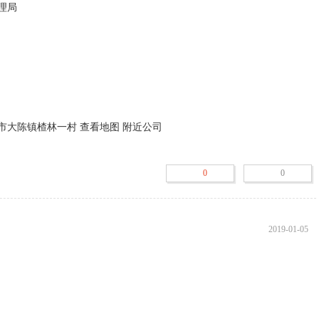
售:手套(不含染色)(依法须经批准的项目,经相关部门批准后方可开展经营活动)
0
0
2019-01-05