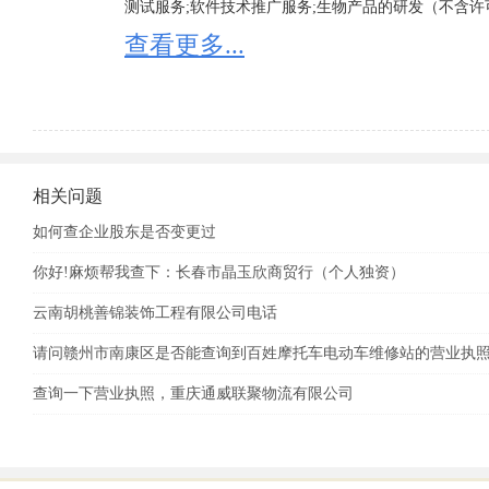
测试服务;软件技术推广服务;生物产品的研发（不含许
的研发（不含许可审批项目）;网络信息技术推广服务
查看更多...
外）;技术进出口;心理咨询服务（不含医学心理咨询
身咨询服务;健身服务;全民健身科技服务;健美运动技
型活动指晚会、运动会、庆典、艺术和模特大赛、艺
动应在取得审批后方可经营）;教育咨询服务;教育评估
发;保健食品批发(具体经营项目以《食品经营许可证》
可证》为准);
相关问题
如何查企业股东是否变更过
你好!麻烦帮我查下：长春市晶玉欣商贸行（个人独资）
云南胡桃善锦装饰工程有限公司电话
请问赣州市南康区是否能查询到百姓摩托车电动车维修站的营业执
查询一下营业执照，重庆通威联聚物流有限公司