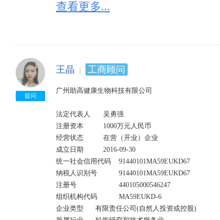
地图 附近企业

查看更多...
经营范围	生物技术推广服务;药品研发;医疗用品及器材零售(不含药品及医疗器械);医学研究和试验发展;互
联网商品零售(许可审批类商品除外);商品批发贸易(许
究、开发;营养健康咨询服务;健康科学项目研究、开发;
类商品除外);互联网商品销售(许可审批类商品除外);
非许可类医疗器械经营;健康管理咨询服务(须经审批的
王晶
工商顾问
规禁止经营的项目不得经营);健康科学项目研究成果转
含医疗服务,不含许可经营项目,法律法规禁止经营的项目
广州助高健康生物科技有限公司

法律法规禁止经营的项目不得经营);软件批发;软件开发
提问
品的研发(不含许可经营项目);医疗技术研发;生物诊断
法定代表人	吴勇强

术推广服务;医疗技术推广服务;货物进出口(专营专控商
注册资本	        1000万元人民币

询、医学心理训练、医学心理辅导等医疗行为);美容健
经营状态	        在营（开业）企业	

技术咨询;体育运动咨询服务;大型活动组织策划服务
成立日期	        2016-09-30

艺术节、电影节及公益演出、展览等,需专项审批的活动
统一社会信用代码	91440101MA59EUKD67	

估;许可类医疗器械经营;预包装食品零售;预包装食品
纳税人识别号	        91440101MA59EUKD67

证》为准);保健食品零售(具体经营项目以《食品经营许
注册号	                440105000546247	

组织机构代码     	MA59EUKD-6

企业类型	    有限责任公司(自然人投资或控股)	
