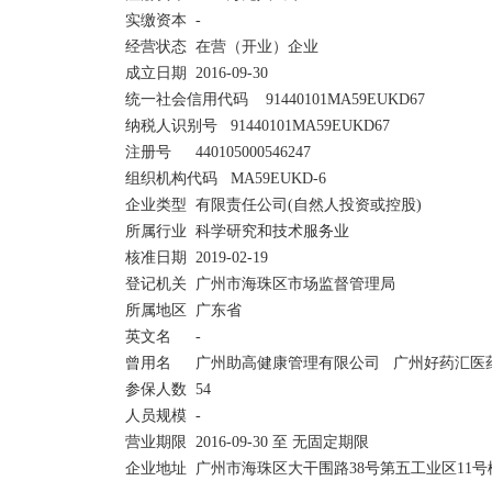
实缴资本	-

经营状态	在营（开业）企业	

成立日期	2016-09-30

统一社会信用代码	91440101MA59EUKD67	

纳税人识别号	91440101MA59EUKD67

注册号	440105000546247	

组织机构代码	MA59EUKD-6

企业类型	有限责任公司(自然人投资或控股)	

所属行业	科学研究和技术服务业

核准日期	2019-02-19	

登记机关	广州市海珠区市场监督管理局

所属地区	广东省	

英文名	-

曾用名	广州助高健康管理有限公司   广州好药汇医药科技有限公司  	

参保人数	54

人员规模	-	

营业期限	2016-09-30 至 无固定期限

企业地址	广州市海珠区大干围路38号第五工业区11号楼第五层504室(仅限办公用途,不可作厂房使用) 查看