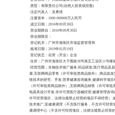
务;健美运动技术咨询;体育运动咨询服务;大型活动组
.类型：有限责任公司(自然人投资或控股)

模特大赛、艺术节、电影节及公益演出、展览等,需专
.法定代表人：吴勇强

务;教育评估;许可类医疗器械经营;预包装食品零售;预
.注册资本：1000.000000万人民币 

经营许可证》为准);保健食品零售(具体经营项目以《
.成立日期：2016年09月30日

.营业期限自：2016年09月30日

.营业期限至： 

.登记机关：广州市海珠区市场监督管理局

.核准日期：2019年02月19日

.登记状态：在营（开业）企业

.住所：广州市海珠区大干围路38号第五工业区11号楼
.经营范围：生物技术推广服务;药品研发;医疗用品及
展;互联网商品零售（许可审批类商品除外）;商品批发
络技术的研究、开发;营养健康咨询服务;健康科学项目
（许可审批类商品除外）;互联网商品销售（许可审批
电器具设计开发;非许可类医疗器械经营;健康管理咨
许可经营项目，法律法规禁止经营的项目不得经营）;
技术推广;亚健康调理（不含医疗服务，不含许可经营
康调理中心（不含许可经营项目，法律法规禁止经营的项