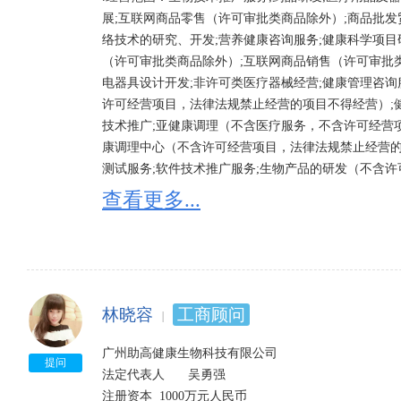
展;互联网商品零售（许可审批类商品除外）;商品批发
络技术的研究、开发;营养健康咨询服务;健康科学项目
（许可审批类商品除外）;互联网商品销售（许可审批
电器具设计开发;非许可类医疗器械经营;健康管理咨
许可经营项目，法律法规禁止经营的项目不得经营）;
技术推广;亚健康调理（不含医疗服务，不含许可经营
康调理中心（不含许可经营项目，法律法规禁止经营的项
测试服务;软件技术推广服务;生物产品的研发（不含许
的研发（不含许可审批项目）;网络信息技术推广服务
查看更多...
外）;技术进出口;心理咨询服务（不含医学心理咨询
身咨询服务;健身服务;全民健身科技服务;健美运动技
型活动指晚会、运动会、庆典、艺术和模特大赛、艺
动应在取得审批后方可经营）;教育咨询服务;教育评估
发;保健食品批发(具体经营项目以《食品经营许可证》
林晓容
工商顾问
可证》为准);
广州助高健康生物科技有限公司

提问
法定代表人	吴勇强

注册资本	1000万元人民币
