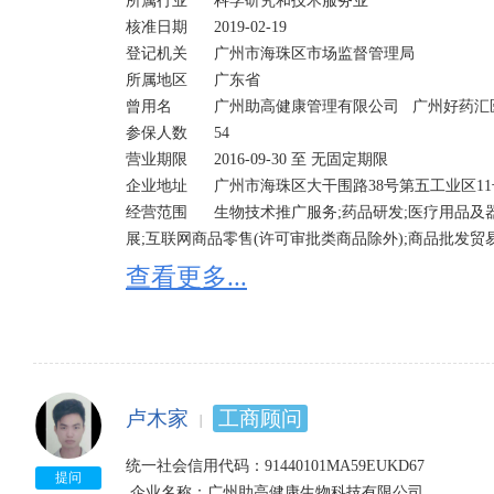
所属行业	    科学研究和技术服务业

核准日期	    2019-02-19	

登记机关	    广州市海珠区市场监督管理局

所属地区	    广东省	

曾用名	    广州助高健康管理有限公司   广州好药汇医药科技有限公司  	

参保人数	    54

营业期限	    2016-09-30 至 无固定期限

企业地址	    广州市海珠区大干围路38号第五工业区11号楼第五层504室(仅限办公用途,不可作厂房使用) 

经营范围	    生物技术推广服务;药品研发;医疗用品及器材零售(不含药品及医疗器械);医学研究和试验发
展;互联网商品零售(许可审批类商品除外);商品批发贸
术的研究、开发;营养健康咨询服务;健康科学项目研究、
查看更多...
可审批类商品除外);互联网商品销售(许可审批类商品
计开发;非许可类医疗器械经营;健康管理咨询服务(须
目,法律法规禁止经营的项目不得经营);健康科学项目
康调理(不含医疗服务,不含许可经营项目,法律法规禁
经营项目,法律法规禁止经营的项目不得经营);软件批发
卢木家
工商顾问
务;生物产品的研发(不含许可经营项目);医疗技术研发
网络信息技术推广服务;医疗技术推广服务;货物进出口(
统一社会信用代码：91440101MA59EUKD67 

医学心理咨询、医学心理训练、医学心理辅导等医疗行为
提问
.企业名称：广州助高健康生物科技有限公司
