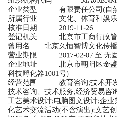
组织机构代码	        MA00BNM9-3

企业类型	    有限责任公司(自然人投资或控股)	

所属行业	    文化、体育和娱乐业

核准日期	    2019-11-26	

登记机关	    北京市工商行政管理局朝阳分局

曾用名	    北京久恒智博文化传播有限公司  	

营业期限	    2017-02-07 至 无固定期限

企业地址	    北京市朝阳区金盏乡皮村村西5号厂房(谷仓
科技孵化器1001号) 

经营范围	    教育咨询;技术开发、技术推广、技术转让、
技术咨询、技术服务;经济贸易咨询
工艺美术设计;电脑图文设计;企业
化艺术交流活动(不含演出);文艺