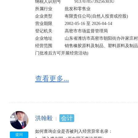
纳税人识别号	        91370785739256303U	

所属行业	        批发和零售业

企业类型	        有限责任公司(自然人投资或控股)	

营业期限	        2002-05-16 至 2026-04-14	

登记机关	        高密市市场监督管理局

企业地址	        山东省潍坊市高密市朝阳街办许家庄村

经营范围	        销售橡胶原料及制品、塑料原料及制品、纺织印染助剂。(依法须经批准的项目,经相关部
门批准后方可开展经营活动)
查看更多...
洪翰毅
会计
如何查询企业是否被列入经营异常名录：

提问