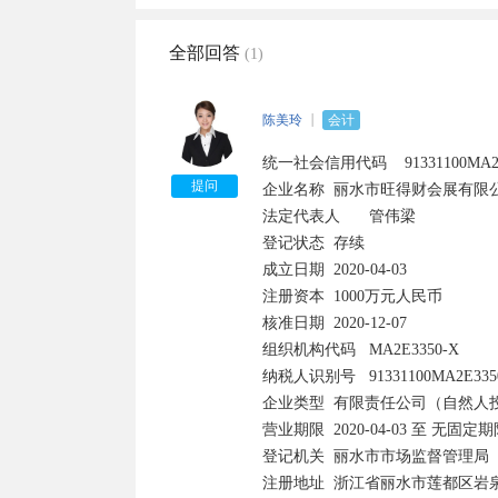
全部回答
(1)
陈美玲
会计
统一社会信用代码 	91331100MA2E3350XC 

提问
企业名称 	丽水市旺得财会展有限公司 

法定代表人 	管伟梁

登记状态 	存续 	

成立日期 	2020-04-03

注册资本 	1000万元人民币

核准日期 	2020-12-07

组织机构代码 	MA2E3350-X 

纳税人识别号 	91331100MA2E3350XC 

企业类型 	有限责任公司（自然人投资或控股） 	

营业期限 	2020-04-03 至 无固定期限 	

登记机关 	丽水市市场监督管理局

注册地址 	浙江省丽水市莲都区岩泉街道欣苑小区24-306 
