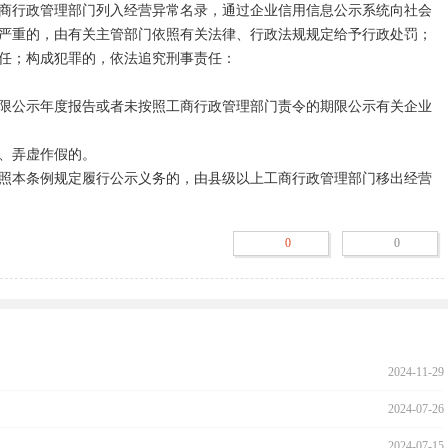
商行政管理部门列入经营异常名录，通过企业信用信息公示系统向社会
严重的，由有关主管部门依照有关法律、行政法规规定给予行政处罚；
任；构成犯罪的，依法追究刑事责任：

限公示年度报告或者未按照工商行政管理部门责令的期限公示有关企业
、弄虚作假的。

照本条例规定履行公示义务的，由县级以上工商行政管理部门移出经营
定履行公示义务的，由国务院工商行政管理部门或者省、自治区、直辖
严重违法企业名单，并通过企业信用信息公示系统向社会公示。被列入
0
0
表人、负责人，3年内不得担任其他企业的法定代表人、负责人。

单之日起满5年未再发生第一款规定情形的，由国务院工商行政管理部
府工商行政管理部门移出严重违法企业名单。

过市场主体信用信息公示系统向社会公示，并记录在市场主体公示信息
2024-11-29
规定县级以上地方人民政府及其有关部门应当建立健全信用约束机制，
2024-07-26
并将企业法定代表人、负责人等信息通报公安、财政、海关、税务等有
”的机制。

2024-07-15