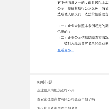
有下列情形之一的，由县级以上工
公示，提醒其履行公示义务；情节
造成他人损失的，依法承担赔偿责
（一）企业未按照本条例规定的期
信息的；

（二）企业公示信息隐瞒真实情况
　　被列入经营异常名录的企业依
异常名录；满3年未依照本条例规
查看更多...
市人民政府工商行政管理部门列入
严重违法企业名单的企业的法定代
　　企业自被列入严重违法企业名
门或者省、自治区、直辖市人民政
相关问题
被列入经营异常名录有什么后果：

依法将其列入经营异常名录的，通
企业信息填报怎么打不开
中，同时建立部门联动响应机制，
泰安家佳益商贸有限公司企业年报了吗
工商行政管理机关依法予以处罚，
关部门，形成“一处违法，处处受限
怎么批量查询未作年报名单