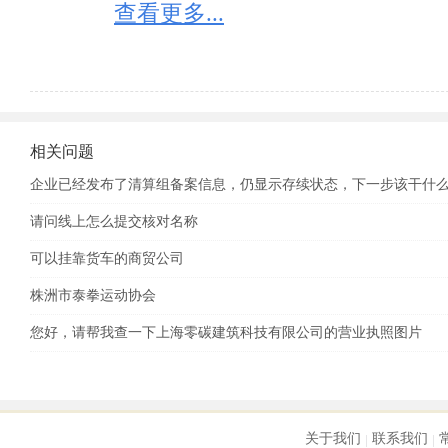
　　（二）动产抵押登记信息；

查看更多...
　　（三）股权出质登记信息；

　　（四）行政处罚信息；

　　（五）其他依法应当公示的信息。

　　前款规定的企业信息应当自产生之日起20个工作日
　　第七条　工商行政管理部门以外的其他政府部门
程中产生的下列企业信息：

相关问题
　　（一）行政许可准予、变更、延续信息；

企业已经发布了清算组备案信息，仍显示存续状态，下一步该干什
　　（二）行政处罚信息；

　　（三）其他依法应当公示的信息。

请问线上怎么提交核对名称
　　其他政府部门可以通过企业信用信息公示系统，
可以挂靠货车的商贸公司
行政管理部门和其他政府部门应当按照国家社会信用
享。

株洲市泰拳运动协会
　　第八条　企业应当于每年1月1日至6月30日，通
您好，请帮我查一下上海零碳建筑科技有限公司的营业执照图片
一年度年度报告，并向社会公示。

　　当年设立登记的企业，自下一年起报送并公示年度
　　第九条　企业年度报告内容包括：

　　（一）企业通信地址、邮政编码、联系电话、电子
　　（二）企业开业、歇业、清算等存续状态信息；

关于我们
联系我们