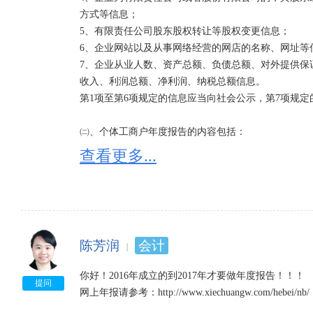
方式等信息；

5、有限责任公司股东股权转让等股权变更信息；

6、企业网站以及从事网络经营的网店的名称、网址等信
7、企业从业人数、资产总额、负债总额、对外提供保
收入、利润总额、净利润、纳税总额信息。

第1项至第6项规定的信息应当向社会公示，第7项规定
㈡、个体工商户年度报告的内容包括：

1、行政许可取得和变动信息；

查看更多...
2、生产经营信息；

3、开设的网站或者从事网络经营的网店的名称、网址等
4、联系方式等信息；

5、国家工商行政管理总局要求报送的其他信息。

陈芳润
会计
㈢农民专业合作社年度报告的内容包括：

1、行政许可取得和变动信息；

你好！2016年成立的到2017年才要做年度报告！！！

2、生产经营信息；

提问
网上年报请参考：http://www.xiechuangw.com/hebei/nb/

3、资产状况信息；
