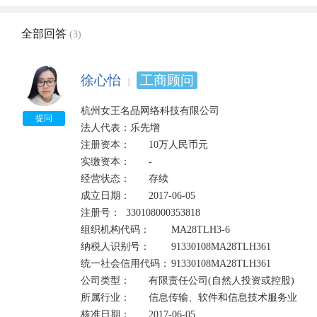
全部回答
(3)
徐心怡
工商顾问
杭州女王名品网络科技有限公司

提问
法人代表：乐先增

注册资本：	10万人民币元	

实缴资本：	-

经营状态：	存续	

成立日期：	2017-06-05

注册号：	330108000353818	

组织机构代码：	MA28TLH3-6

纳税人识别号：	91330108MA28TLH361	

统一社会信用代码：	91330108MA28TLH361

公司类型：	有限责任公司(自然人投资或控股)	

所属行业：	信息传输、软件和信息技术服务业

核准日期：	2017-06-05	
