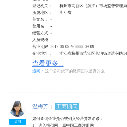
登记机关：	杭州市高新区（滨江）市场监督管理局

所属地区：	浙江省	

英文名：	-

曾用名	-	

经营方式	-

人员规模	-	

营业期限	2017-06-05 至 9999-09-09

企业地址：	浙江省杭州市滨江区长河街道滨兴路1451号418室 查看地图 附近公司

经营范围：	技术开发、技术服务、技术咨询、成果转让:计算机网络技术、电子商务技术;服务:市场调
查看更多...
查、企业管理咨询、文化艺术交流活动策划(除演出及
追问：
这个公司旗下的微商团队是真的么
务、投资咨询(除证券、期货)(未经金融等监管部门批
金融服务);设计、制作、代理、发布:国内广告(除网络
包、化妆品(除分装)、宠物用品、户外用品、体育用
接:室内外装饰工程(凭资质经营)(依法须经批准的项目
温梅芳
工商顾问
如何查询企业是否被列入经营异常名录：

提问
1、进入携创网（原中国工商注册网）
