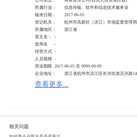
公司类型：	有限责任公司(自然人投资或控股)	

所属行业：	信息传输、软件和信息技术服务业

核准日期：	2017-06-05	

登记机关：	杭州市高新区（滨江）市场监督管理局

所属地区：	浙江省	

英文名：	-

曾用名	-	

经营方式	-

人员规模	-	

营业期限	2017-06-05 至 9999-09-09

企业地址：	浙江省杭州市滨江区长河街道滨兴路1451号418室 

经营范围：	技术开发、技术服务、技术咨询、成果转让:计算机网络技术、电子商务技术;服务:市场调
查看更多...
查、企业管理咨询、文化艺术交流活动策划(除演出及
务、投资咨询(除证券、期货)(未经金融等监管部门批
金融服务);设计、制作、代理、发布:国内广告(除网络
包、化妆品(除分装)、宠物用品、户外用品、体育用
接:室内外装饰工程(凭资质经营)(依法须经批准的项目
温馨提示：以上信息来源于工商部门仅供参考！要合作
相关问题
公司怎么样是否可信请自己多方面考察，有工商登记
如何查企业股东是否变更过