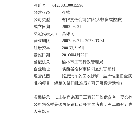
产、债权、债务进行全面清查，并进行收取债权，清偿
注册号：	612700100015596	

经营状态：	存续

吊销和注销的区别：

公司类型：	有限责任公司(自然人投资或控股)	

1、两者的行为主体不同。吊销企业法人营业执照是企
成立日期：	2003-03-31

照是企业的主动行为。

法定代表人：	高雄飞    

2、两者的性质不同。吊销是因企业违法行为而导致的
营业期限：	2003-03-31 - 2023-03-31

行为。

注册资本：	200 万人民币	

3、两者的法律后果不同。吊销会给企业及其法定代表
发照日期：	2016年4月22日

法律责任；注销是按照法律规定的程序结束公司主体
登记机关：	榆林市工商行政管理局

用公司名义继续开展活动也与原公司其它股东无关。 

企业地址：	陕西省榆林市榆阳区刘官寨村

经营范围：	报废汽车的回收拆解、生产性废旧金属的收购销售；钢材、汽车配件销售。（依法须经批
营业执照被吊销、未注销的，法人代表将会有以下影响
准的项目，经相关部门批准后方可开展经营活动）

1、不能贷款；

2、不能办移民；

温馨提示：以上信息来源于工商部门仅供参考！要合作
3、不能领养老保险；

公司怎么样是否可信请自己多方面考察，有工商登记
4、公司每年会被税务局罚款2000-10000元；

人有坏人！
5、会被阻止出境；

6、列入工商黑名单，以后不能再担任法人代表。
