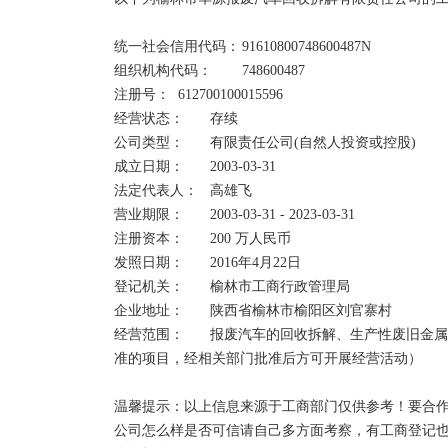
6、经营状态迁入是指：企业登记主管机关的变更，迁入
7、经营状态停业是指：由某种原因，企业在期末处于
统一社会信用代码：	91610800748600487N	

8、经营状态清算是指：按章程规定解散以及由于破产
组织机构代码：	748600487

产、债权、债务进行全面清查，并进行收取债权，清偿
注册号：	612700100015596	

经营状态：	存续

吊销和注销的区别：

公司类型：	有限责任公司(自然人投资或控股)	

1、两者的行为主体不同。吊销企业法人营业执照是企
成立日期：	2003-03-31

照是企业的主动行为。

法定代表人：	高雄飞    

2、两者的性质不同。吊销是因企业违法行为而导致的
营业期限：	2003-03-31 - 2023-03-31

行为。

注册资本：	200 万人民币	

3、两者的法律后果不同。吊销会给企业及其法定代表
发照日期：	2016年4月22日

法律责任；注销是按照法律规定的程序结束公司主体
登记机关：	榆林市工商行政管理局

用公司名义继续开展活动也与原公司其它股东无关。 

企业地址：	陕西省榆林市榆阳区刘官寨村

经营范围：	报废汽车的回收拆解、生产性废旧金属的收购销售；钢材、汽车配件销售。（依法须经批
营业执照被吊销、未注销的，法人代表将会有以下影响
准的项目，经相关部门批准后方可开展经营活动）

1、不能贷款；

2、不能办移民；

温馨提示：以上信息来源于工商部门仅供参考！要合作
3、不能领养老保险；

公司怎么样是否可信请自己多方面考察，有工商登记
4、公司每年会被税务局罚款2000-10000元；
