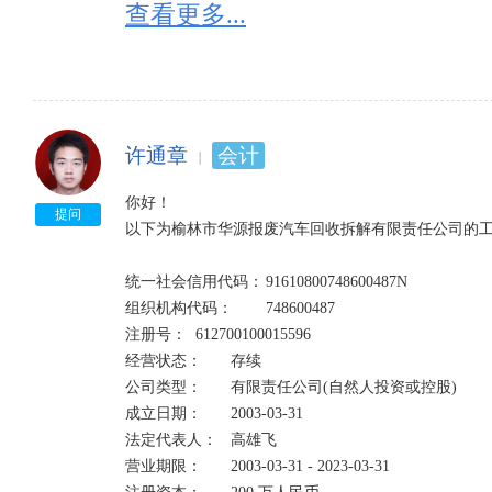
查看更多...
如发现经营状态为：“迁入”、“迁出”的，一定要核实
如企业状态为：“停业”“清算”“注销”“吊销”的，请勿与
提示“该企业已列入经营异常名录”是什么意思：

有四种情形会被列入经营异常名录：

1、因未依照《企业信息公示暂行条例》第八条规定的
许通章
会计
2、因通过登记的住所或者经营场所无法联系的；列入经
3、因未在工商行政管理部门依照《企业信息公示暂行
你好！

提问
的；列入经营异常名录。

以下为榆林市华源报废汽车回收拆解有限责任公司的工
4、因公示企业信息隐瞒真实情况、弄虚作假的；列入
统一社会信用代码：	91610800748600487N	

组织机构代码：	748600487

注册号：	612700100015596	

经营状态：	存续

公司类型：	有限责任公司(自然人投资或控股)	

成立日期：	2003-03-31

法定代表人：	高雄飞    

营业期限：	2003-03-31 - 2023-03-31
