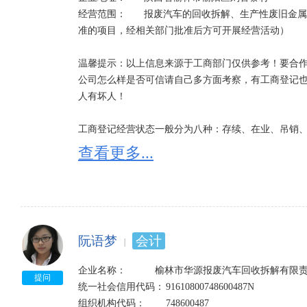
经营范围：	报废汽车的回收拆解、生产性废旧金属的收购销售；钢材、汽车配件销售。（依法须经批
准的项目，经相关部门批准后方可开展经营活动）

温馨提示：以上信息来源于工商部门仅供参考！要合作
公司怎么样是否可信请自己多方面考察，有工商登记
人有坏人！

工商登记经营状态一般分为八种：存续、在业、吊销、
1、经营状态存续是指：企业依法存在并继续正常运营
查看更多...
2、经营状态在业是指：企业正常开工生产，新建企业
因不同省份可能有细微的区别，一般在营、正常、经营
3、经营状态吊销;未注销是指：吊销企业营业执照，
照后，应当依法进行清算，清算结束并办理工商注销登
4、经营状态注销是指：企业已不复存在，丧失法人资格
阮语梦
会计
5、经营状态迁出是指：企业登记主管机关的变更，迁离
6、经营状态迁入是指：企业登记主管机关的变更，迁入
企业名称：　　　榆林市华源报废汽车回收拆解有限责
7、经营状态停业是指：由某种原因，企业在期末处于
提问
统一社会信用代码：	91610800748600487N	

8、经营状态清算是指：按章程规定解散以及由于破产
组织机构代码：	748600487
