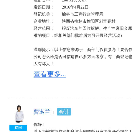
注册资本：	200 万人民币	

发照日期：	2016年4月22日

登记机关：	榆林市工商行政管理局

企业地址：	陕西省榆林市榆阳区刘官寨村

经营范围：	报废汽车的回收拆解、生产性废旧金属的收购销售；钢材、汽车配件销售。（依法须经批
准的项目，经相关部门批准后方可开展经营活动）

温馨提示：以上信息来源于工商部门仅供参考！要合作
公司怎么样是否可信请自己多方面考察，有工商登记
人有坏人！

查看更多...
工商登记经营状态一般分为八种：存续、在业、吊销、
1、经营状态存续是指：企业依法存在并继续正常运营
2、经营状态在业是指：企业正常开工生产，新建企业
因不同省份可能有细微的区别，一般在营、正常、经营
3、经营状态吊销;未注销是指：吊销企业营业执照，
曹淑兰
会计
照后，应当依法进行清算，清算结束并办理工商注销登
4、经营状态注销是指：企业已不复存在，丧失法人资格
你好！

5、经营状态迁出是指：企业登记主管机关的变更，迁离
提问
以下为榆林市华源报废汽车回收拆解有限责任公司的工