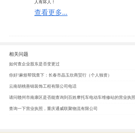
人有坏人！

5、会被阻止出境；

查看更多...
6、列入工商黑名单，以后不能再担任法人代表。

工商登记经营状态一般分为八种：存续、在业、吊销、
1、经营状态存续是指：企业依法存在并继续正常运营
如发现经营状态为：“迁入”、“迁出”的，一定要核实
2、经营状态在业是指：企业正常开工生产，新建企业
如企业状态为：“停业”“清算”“注销”“吊销”的，请勿与
因不同省份可能有细微的区别，一般在营、正常、经营
3、经营状态吊销;未注销是指：吊销企业营业执照，
提示“该企业已列入经营异常名录”是什么意思：

照后，应当依法进行清算，清算结束并办理工商注销登
相关问题
有四种情形会被列入经营异常名录：

4、经营状态注销是指：企业已不复存在，丧失法人资格
1、因未依照《企业信息公示暂行条例》第八条规定的
如何查企业股东是否变更过
5、经营状态迁出是指：企业登记主管机关的变更，迁离
2、因通过登记的住所或者经营场所无法联系的；列入经
6、经营状态迁入是指：企业登记主管机关的变更，迁入
你好!麻烦帮我查下：长春市晶玉欣商贸行（个人独资）
3、因未在工商行政管理部门依照《企业信息公示暂行
7、经营状态停业是指：由某种原因，企业在期末处于
的；列入经营异常名录。

云南胡桃善锦装饰工程有限公司电话
8、经营状态清算是指：按章程规定解散以及由于破产
4、因公示企业信息隐瞒真实情况、弄虚作假的；列入
产、债权、债务进行全面清查，并进行收取债权，清偿
请问赣州市南康区是否能查询到百姓摩托车电动车维修站的营业执
查询一下营业执照，重庆通威联聚物流有限公司
吊销和注销的区别：

1、两者的行为主体不同。吊销企业法人营业执照是企
照是企业的主动行为。

2、两者的性质不同。吊销是因企业违法行为而导致的