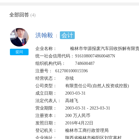
全部回答
(4)
洪翰毅
会计
企业名称：　　　榆林市华源报废汽车回收拆解有限责
提问
统一社会信用代码：	91610800748600487N	

组织机构代码：	748600487

注册号：	612700100015596	

经营状态：	存续

公司类型：	有限责任公司(自然人投资或控股)	

成立日期：	2003-03-31

法定代表人：	高雄飞    

营业期限：	2003-03-31 - 2023-03-31

注册资本：	200 万人民币	

发照日期：	2016年4月22日

登记机关：	榆林市工商行政管理局

企业地址：	陕西省榆林市榆阳区刘官寨村
