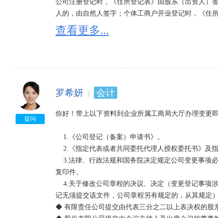
公司注册登记时，《住所登记表》由股东（出资人）
人的，由自然人签字；个体工商户开业登记时，《住所
企业（公司）变更登记时，《住所登记表》由企业（
查看更多...
表》由个体工商户盖章或签字。

（三）将住宅改变为经营性用房的证明文件。

申请人将住宅改变为经营性用房的，其《关于同意将
居民委员会或业主委员会出具的，并包含有利害关系的
使用立项为住宅，但实际建设为办公用房屋或者写字
罗希妍
会计
员会出具包含有利害关系的业主同意将住宅改变为经营
你好！带上以下资料到企业所属工商局大厅办理变更即
二、关于使用临时住所证明公司注册的规定

提问
为有效解决无证照经营问题，对住所未取得房屋主管
    1.《公司登记（备案）申请书》。

的，经区县政府批准，授权当地乡镇政府、街道办事
    2.《指定代表或者共同委托代理人授权委托书》及指定代表或委托代理人的身份证件复印件。

明》，申请人可持《临时住所使用证明》申请登记注册
    3.法律、行政法规和国务院决定规定公司变更事项必须报经批准的，提交有关的批准文件或者许可证件
（一）临时住所使用证明的基本要求。

复印件。

1.《临时住所（经营场所）使用证明》应当由区县政
    4.关于修改公司章程的决议、决定（变更登记事项涉及公司章程修改的，提交该文件；其中股东变更登
委会颁发。

记无须提交该文件，公司章程另有规定的，从其规定）
2.《临时住所（经营场所）使用证明》的有效期不超过1
◆ 有限责任公司提交由代表三分之二以上表决权的股东
3.《临时住所（经营场所）使用证明》可暂时作为生