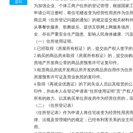
　　6、法律、行政法规和国务院决定规定变更住所必
提问
为加强企业、个体工商户住所的登记管理，根据国家
复印件；

申请公司注册时，将住宅楼改变为经营性用房作为住
商总局《住所登记问题的通知》的规定提交相关材料
　　7、如因变更住所而改变登记机关的，则先向原工
从事餐饮服务、歌舞娱乐、提供互联网上网服务场所
请表》（一式两份），迁档手续办妥后再向迁入地工商
全、存在严重安全生产隐患、影响人民身体健康、污染
（一）住所使用证明。

　　8、公司营业执照正副本。

1.已经取得《房屋所有权证》的，提交由产权人签字的
2.购买的商品房未取得《房屋所有权证》的，提交由
　　注：  1、依照《公司法》、《公司登记管理条例
房地产开发商公章的商品房预售许可证复印件。

3.租赁商品房或开发商以所开发的商品房自用作为住
　　2、《公司变更登记申请书》、《指定代表或者共
房屋预售许可证及营业执照的复印件。

可以通过工商局网站下载或者到工商行政管理机关领取
4.取得《再就业优惠证》的下岗失业人员以其租赁的
印件，并由本人在登记申请表“住所使用证明”页“产权
　　3、提交的申请书与其它申请材料应当使用A4型纸。
所有的效力。以其购买单位房改房作为经营住所的，应
（二）《住所登记表》

　　以上各项未注明提交复印件的，应当提交原件；提
《住所登记表》作为申请人将住宅改变为经营性用房
署，或者由其指定的代表或委托的代理人加盖公章或签
律、法规及管理规约的规定；已经有利害关系的业主
用。

　　4、以上涉及股东签署的，自然人股东由本人签字