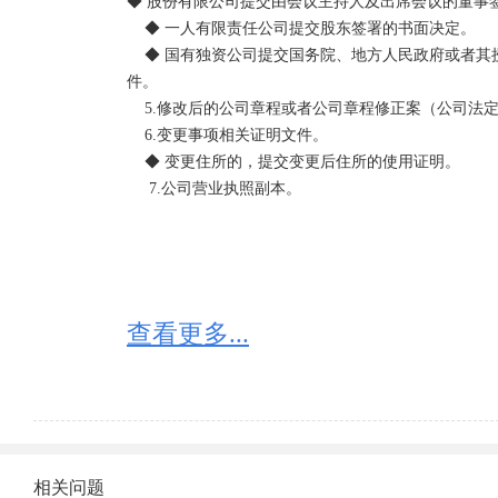
◆ 股份有限公司提交由会议主持人及出席会议的董事签
认、房地产权属证明和房屋、土地拆迁补偿的依据。

    ◆ 一人有限责任公司提交股东签署的书面决定。

4.《临时住所（经营场所）使用证明》的主要内容。

    ◆ 国有独资公司提交国务院、地方人民政府或者其授权的本级人民政府国有资产监督管理机构的批准文
（1）房屋的使用人、房屋地址、住所证明的使用期限、
件。

（2）临时住所证明的用途、注意事项及失效事由等。

    5.修改后的公司章程或者公司章程修正案（公司法定代表人签署）。

（3）由住所的使用人与提供人签署不索取拆迁补偿费用
    6.变更事项相关证明文件。

《临时住所（经营场所）使用证明》有效期届满，该
    ◆ 变更住所的，提交变更后住所的使用证明。

满20日前，按规定办理《临时住所（经营场所）使用
     7.公司营业执照副本。
有效期与《临时住所（经营场所）使用证明》有效期相
（二）临时住所使用证明的适用范围。

1.城镇地区未取得规划、建设等政府部门批准建设的建
2.已被区县政府或有关部门列入拆迁范围但并未实施拆
3.农村地区的建筑物。

查看更多...
4.房屋所有权证明文件上用途一栏空项，或商住用途位
5.临时建设的商亭、摊点。但邮政报刊亭、社区便民
办理。

（三）《临时住所（经营场所）使用证明》的工商注册
以属于临时住所使用证明适用范围的建筑物为住所的
注册。工商行政管理机关在《临时住所（经营场所）
相关问题
上予以注明。
