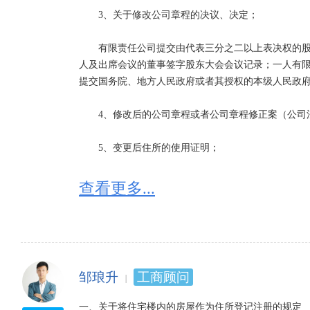
　　3、关于修改公司章程的决议、决定；

　　有限责任公司提交由代表三分之二以上表决权的
人及出席会议的董事签字股东大会会议记录；一人有
提交国务院、地方人民政府或者其授权的本级人民政府
　　4、修改后的公司章程或者公司章程修正案（公司
　　5、变更后住所的使用证明；

　　自有房产提交房屋产权证复印件；租赁房屋提交
查看更多...
关房屋未取得房屋产权证的，属城镇房屋的，提交房
房屋销售许可证复印件；属非城镇房屋的，提交当地
宾馆、饭店的营业执照复印件。使用军队房产作为住所
　　将住宅改变为经营性用房的，应经规划部门批准
邹琅升
工商顾问
所。

一、关于将住宅楼内的房屋作为住所登记注册的规定
