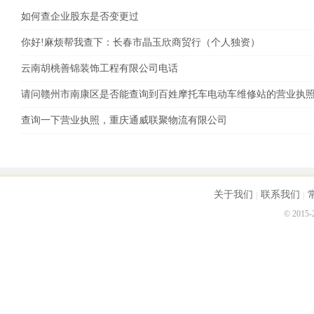
申请人提交的住所证明文件包括：

如何查企业股东是否变更过
1.《临时住所（经营场所）使用证明》；

你好!麻烦帮我查下：长春市晶玉欣商贸行（个人独资）
2.住所使用人与产权人签署的不索取拆迁补偿费用的承
经营范围涉及许可事项的，申请人提交行政许可部门
云南胡桃善锦装饰工程有限公司电话
关提交的材料上明确同意意见的，即予以办理登记注册
请问赣州市南康区是否能查询到百姓摩托车电动车维修站的营业执
三、关于其他住所（经营场所）的工商注册问题

查询一下营业执照，重庆通威联聚物流有限公司
申请人将下列房产作为住所的，应当提交下列相应的住
（一）使用自建房作为住所但尚未取得《房屋所有权
可证复印件作为住所使用证明。

（二）使用原属区县房屋管理局直管公房作为住所，
关于我们
联系我们
的，可由区县政府明确的部门出具产权证明。

© 2015
（三）使用国有企业尚未取得《房屋所有权证》的房
其上级单位出具产权证明。

（四）使用科技园区（开发区）内尚未取得《房屋所
的部门出具房屋权属证明文件。

（五）房屋提供者系经工商行政管理机关核准的具有出
房”、“出租办公用房”、“出租商业设施”等项目的，