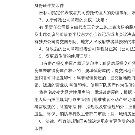
身份证件复印件；

    应标明指定代表或者共同委托代理人的办理事项、权限、授权期限。

    3、关于修改公司章程的决议、决定；

    有 限责任公司提交由代表三分之二以上表决权的股东签署股东会决议；股份有限公司提交由会议主持人
及出席会议的董事签字股东大会会议记录或者会议决议
有独资公司提交国务院、地方人民政府或者其授权的本
    4、修改后的公司章程或者公司章程修正案（公司法定代表人签署）； 

    5、变更后住所的使用证明； 

    自有房产提交房屋产权证复印件；租赁房屋提交租赁协议复印件以及出租方的房屋产权证复印件。有关
房屋未取得房屋产权证的，属城镇房屋的，提交房地产
屋销售许可证复印件；属非城镇房屋的，提交当地政
馆、饭店的营业执 照复印件。使用军队房产作为住所
    将住宅改变为经营性用房的，属城镇房屋的，根据《成都市物业管理 条例》第四十八条规定：业主、使
用人应当按照规划行政主管部门批准或者不动产登记
确需改变的，除遵守法 律、法规以及管理规约外，应
卫生、环保、消防等行政主管部门审批；属非城镇房屋
    6、法律、行政法规和国务院决定规定变更住所必须报经批准的，提交有关的批准文件或者许可证书复
印件；
