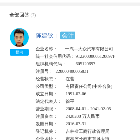
全部回答
(7)
陈建钦
会计
企业名称：      一汽—大众汽车有限公司

提问
统一社会信用代码：	91220000605120697F	

组织机构代码：	605120697

注册号：	220000400005831	

经营状态：	在营

公司类型：	有限责任公司(中外合资)	

成立日期：	1991-02-06

法定代表人：	徐平    

营业期限：	2008-04-01 - 2041-02-05

注册资本：	2428200 万人民币	

发照日期：	2016-03-31

登记机关：	吉林省工商行政管理局

企业地址：	吉林省长春市东风大街
