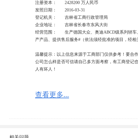
注册资本：	2428200 万人民币	

2、两者的性质不同。吊销是因企业违法行为而导致的
发照日期：	2016-03-31

行为。

登记机关：	吉林省工商行政管理局

3、两者的法律后果不同。吊销会给企业及其法定代表
企业地址：	吉林省长春市东风大街

法律责任；注销是按照法律规定的程序结束公司主体
经营范围：	生产德国大众、奥迪ABCD级系列轿车、奥迪V6系列发动机及其总成、零部件，并销售自
用公司名义继续开展活动也与原公司其它股东无关。 

产产品、提供售后服务#（依法须经批准的项目，经相
营业执照被吊销、未注销的，法人代表将会有以下影响
温馨提示：以上信息来源于工商部门仅供参考！要合作
1、不能贷款；

公司怎么样是否可信请自己多方面考察，有工商登记
2、不能办移民；

人有坏人！
3、不能领养老保险；

4、公司每年会被税务局罚款2000-10000元；

5、会被阻止出境；

查看更多...
6、列入工商黑名单，以后不能再担任法人代表。

如发现经营状态为：“迁入”、“迁出”的，一定要核实
如企业状态为：“停业”“清算”“注销”“吊销”的，请勿与
提示“该企业已列入经营异常名录”是什么意思：

相关问题