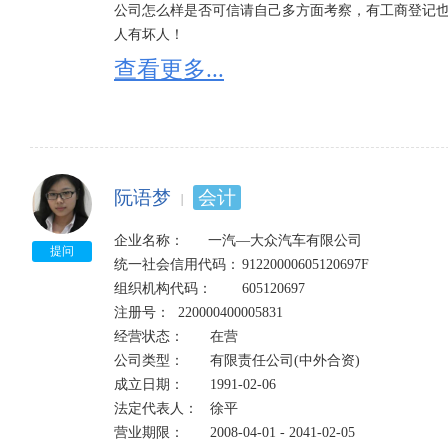
公司怎么样是否可信请自己多方面考察，有工商登记
4、公司每年会被税务局罚款2000-10000元；

人有坏人！

5、会被阻止出境；

查看更多...
6、列入工商黑名单，以后不能再担任法人代表。

工商登记经营状态一般分为八种：存续、在业、吊销、
1、经营状态存续是指：企业依法存在并继续正常运营
如发现经营状态为：“迁入”、“迁出”的，一定要核实
2、经营状态在业是指：企业正常开工生产，新建企业
如企业状态为：“停业”“清算”“注销”“吊销”的，请勿与
因不同省份可能有细微的区别，一般在营、正常、经营
3、经营状态吊销;未注销是指：吊销企业营业执照，
提示“该企业已列入经营异常名录”是什么意思：

阮语梦
会计
照后，应当依法进行清算，清算结束并办理工商注销登
有四种情形会被列入经营异常名录：

4、经营状态注销是指：企业已不复存在，丧失法人资格
1、因未依照《企业信息公示暂行条例》第八条规定的
企业名称：      一汽—大众汽车有限公司

5、经营状态迁出是指：企业登记主管机关的变更，迁离
提问
2、因通过登记的住所或者经营场所无法联系的；列入经
统一社会信用代码：	91220000605120697F	

6、经营状态迁入是指：企业登记主管机关的变更，迁入
3、因未在工商行政管理部门依照《企业信息公示暂行
组织机构代码：	605120697

7、经营状态停业是指：由某种原因，企业在期末处于
的；列入经营异常名录。

注册号：	220000400005831	

8、经营状态清算是指：按章程规定解散以及由于破产
4、因公示企业信息隐瞒真实情况、弄虚作假的；列入
经营状态：	在营

产、债权、债务进行全面清查，并进行收取债权，清偿
公司类型：	有限责任公司(中外合资)	

成立日期：	1991-02-06

吊销和注销的区别：

法定代表人：	徐平    

1、两者的行为主体不同。吊销企业法人营业执照是企
营业期限：	2008-04-01 - 2041-02-05

照是企业的主动行为。
