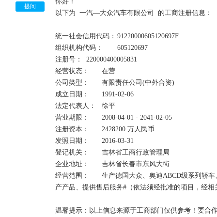
你好！

5、经营状态迁出是指：企业登记主管机关的变更，迁离
提问
以下为  一汽—大众汽车有限公司  的工商注册信息：

6、经营状态迁入是指：企业登记主管机关的变更，迁入
7、经营状态停业是指：由某种原因，企业在期末处于
统一社会信用代码：	91220000605120697F	

8、经营状态清算是指：按章程规定解散以及由于破产
组织机构代码：	605120697

产、债权、债务进行全面清查，并进行收取债权，清偿
注册号：	220000400005831	

经营状态：	在营

吊销和注销的区别：

公司类型：	有限责任公司(中外合资)	

1、两者的行为主体不同。吊销企业法人营业执照是企
成立日期：	1991-02-06

照是企业的主动行为。

法定代表人：	徐平    

2、两者的性质不同。吊销是因企业违法行为而导致的
营业期限：	2008-04-01 - 2041-02-05

行为。

注册资本：	2428200 万人民币	

3、两者的法律后果不同。吊销会给企业及其法定代表
发照日期：	2016-03-31

法律责任；注销是按照法律规定的程序结束公司主体
登记机关：	吉林省工商行政管理局

用公司名义继续开展活动也与原公司其它股东无关。 

企业地址：	吉林省长春市东风大街

经营范围：	生产德国大众、奥迪ABCD级系列轿车、奥迪V6系列发动机及其总成、零部件，并销售自
营业执照被吊销、未注销的，法人代表将会有以下影响
产产品、提供售后服务#（依法须经批准的项目，经相
1、不能贷款；

2、不能办移民；

温馨提示：以上信息来源于工商部门仅供参考！要合作
3、不能领养老保险；
