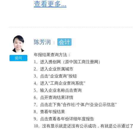
查看更多...
如发现经营状态为：“迁入”、“迁出”的，一定要核实
如企业状态为：“停业”“清算”“注销”“吊销”的，请勿与
提示“该企业已列入经营异常名录”是什么意思：

有四种情形会被列入经营异常名录：

1、因未依照《企业信息公示暂行条例》第八条规定的
陈芳润
会计
2、因通过登记的住所或者经营场所无法联系的；列入经
3、因未在工商行政管理部门依照《企业信息公示暂行
年报结果查询方法：

提问
的；列入经营异常名录。

1、进入携创网（原中国工商注册网）

4、因公示企业信息隐瞒真实情况、弄虚作假的；列入
2、进入企业所属城市

3、点击“企业查询”按钮

4、进入“工商企业查询系统”

5、输入企业名称点击查询

6、点开查询结果详情

7、点击左下角“合作社/个体户/企业公示信息”

8、查看年报结果

9、点击查看各年份详细年度报告

10、没有显示就是还没有公示成功，有就是公示通过了