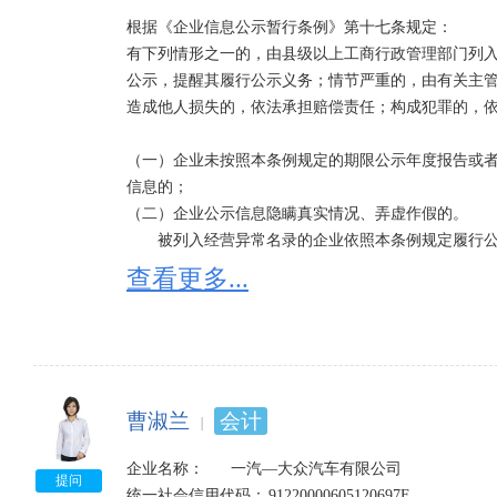
根据《企业信息公示暂行条例》第十七条规定：

有下列情形之一的，由县级以上工商行政管理部门列
公示，提醒其履行公示义务；情节严重的，由有关主
造成他人损失的，依法承担赔偿责任；构成犯罪的，依
（一）企业未按照本条例规定的期限公示年度报告或
信息的；

（二）企业公示信息隐瞒真实情况、弄虚作假的。

　　被列入经营异常名录的企业依照本条例规定履行
异常名录；满3年未依照本条例规定履行公示义务的，
查看更多...
市人民政府工商行政管理部门列入严重违法企业名单
严重违法企业名单的企业的法定代表人、负责人，3年
　　企业自被列入严重违法企业名单之日起满5年未再
门或者省、自治区、直辖市人民政府工商行政管理部门
曹淑兰
会计
被列入经营异常名录有什么后果：

依法将其列入经营异常名录的，通过市场主体信用信
企业名称：      一汽—大众汽车有限公司

中，同时建立部门联动响应机制，规定县级以上地方
提问
统一社会信用代码：	91220000605120697F	
