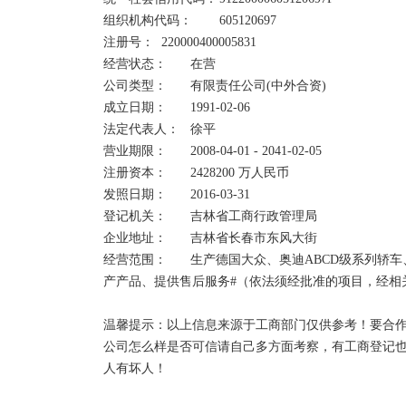
工商行政管理机关依法予以处罚，并将企业法定代表
组织机构代码：	605120697

关部门，形成“一处违法，处处受限”的机制。

注册号：	220000400005831	

企业今后在、政府采购、工程招投标、国有土地出让
经营状态：	在营

企业法人、负责人在银行信贷、投融资、合同签订、
公司类型：	有限责任公司(中外合资)	

束机制的影响。
成立日期：	1991-02-06

法定代表人：	徐平    

营业期限：	2008-04-01 - 2041-02-05

注册资本：	2428200 万人民币	

发照日期：	2016-03-31

登记机关：	吉林省工商行政管理局

企业地址：	吉林省长春市东风大街

经营范围：	生产德国大众、奥迪ABCD级系列轿车、奥迪V6系列发动机及其总成、零部件，并销售自
产产品、提供售后服务#（依法须经批准的项目，经相
温馨提示：以上信息来源于工商部门仅供参考！要合作
公司怎么样是否可信请自己多方面考察，有工商登记
人有坏人！