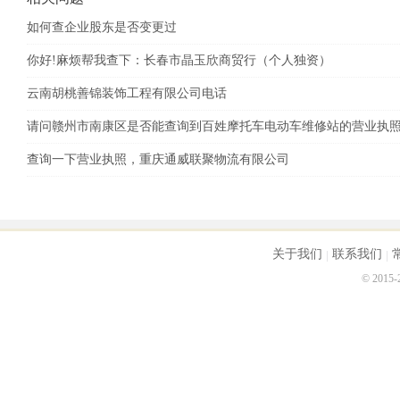
有四种情形会被列入经营异常名录：

1、因未依照《企业信息公示暂行条例》第八条规定的
如何查企业股东是否变更过
2、因通过登记的住所或者经营场所无法联系的；列入经
你好!麻烦帮我查下：长春市晶玉欣商贸行（个人独资）
3、因未在工商行政管理部门依照《企业信息公示暂行
的；列入经营异常名录。

云南胡桃善锦装饰工程有限公司电话
4、因公示企业信息隐瞒真实情况、弄虚作假的；列入
请问赣州市南康区是否能查询到百姓摩托车电动车维修站的营业执
查询一下营业执照，重庆通威联聚物流有限公司
关于我们
联系我们
© 2015