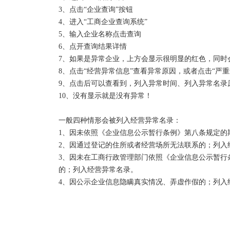
产、债权、债务进行全面清查，并进行收取债权，清偿
3、点击“企业查询”按钮

4、进入“工商企业查询系统”

吊销和注销的区别：

5、输入企业名称点击查询

1、两者的行为主体不同。吊销企业法人营业执照是企
6、点开查询结果详情

照是企业的主动行为。

7、如果是异常企业，上方会显示很明显的红色，同时会
2、两者的性质不同。吊销是因企业违法行为而导致的
8、点击“经营异常信息”查看异常原因，或者点击“严重
行为。

9、点击后可以查看到，列入异常时间、列入异常名录
3、两者的法律后果不同。吊销会给企业及其法定代表
10、没有显示就是没有异常！

法律责任；注销是按照法律规定的程序结束公司主体
用公司名义继续开展活动也与原公司其它股东无关。 

一般四种情形会被列入经营异常名录：

1、因未依照《企业信息公示暂行条例》第八条规定的
营业执照被吊销、未注销的，法人代表将会有以下影响
2、因通过登记的住所或者经营场所无法联系的；列入经
1、不能贷款；

3、因未在工商行政管理部门依照《企业信息公示暂行
2、不能办移民；

的；列入经营异常名录。

3、不能领养老保险；

4、因公示企业信息隐瞒真实情况、弄虚作假的；列入
4、公司每年会被税务局罚款2000-10000元；

5、会被阻止出境；

6、列入工商黑名单，以后不能再担任法人代表。
