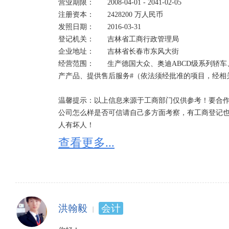
营业期限：	2008-04-01 - 2041-02-05

注册资本：	2428200 万人民币	

发照日期：	2016-03-31

登记机关：	吉林省工商行政管理局

企业地址：	吉林省长春市东风大街

经营范围：	生产德国大众、奥迪ABCD级系列轿车、奥迪V6系列发动机及其总成、零部件，并销售自
产产品、提供售后服务#（依法须经批准的项目，经相
温馨提示：以上信息来源于工商部门仅供参考！要合作
公司怎么样是否可信请自己多方面考察，有工商登记
人有坏人！

查看更多...
工商登记经营状态一般分为八种：存续、在业、吊销、
1、经营状态存续是指：企业依法存在并继续正常运营
2、经营状态在业是指：企业正常开工生产，新建企业
因不同省份可能有细微的区别，一般在营、正常、经营
3、经营状态吊销;未注销是指：吊销企业营业执照，
洪翰毅
会计
照后，应当依法进行清算，清算结束并办理工商注销登
4、经营状态注销是指：企业已不复存在，丧失法人资格