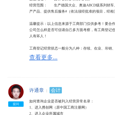
经营范围：	生产德国大众、奥迪ABCD级系列轿车、奥迪V6系列发动机及其总成、零部件，并销售自
产产品、提供售后服务#（依法须经批准的项目，经相
温馨提示：以上信息来源于工商部门仅供参考！要合作
公司怎么样是否可信请自己多方面考察，有工商登记
人有坏人！

工商登记经营状态一般分为八种：存续、在业、吊销、
1、经营状态存续是指：企业依法存在并继续正常运营
查看更多...
2、经营状态在业是指：企业正常开工生产，新建企业
因不同省份可能有细微的区别，一般在营、正常、经营
3、经营状态吊销;未注销是指：吊销企业营业执照，
照后，应当依法进行清算，清算结束并办理工商注销登
4、经营状态注销是指：企业已不复存在，丧失法人资格
许通章
会计
5、经营状态迁出是指：企业登记主管机关的变更，迁离
6、经营状态迁入是指：企业登记主管机关的变更，迁入
如何查询企业是否被列入经营异常名录：

7、经营状态停业是指：由某种原因，企业在期末处于
提问
1、进入携创网（原中国工商注册网）

8、经营状态清算是指：按章程规定解散以及由于破产
2、进入企业所属城市
