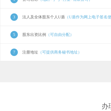
3
法人及全体股东个人U盾
（U盾作为网上电子签名
5
股东出资比例
（可自由分配）
7
注册地址
（可提供商务秘书地址）
办