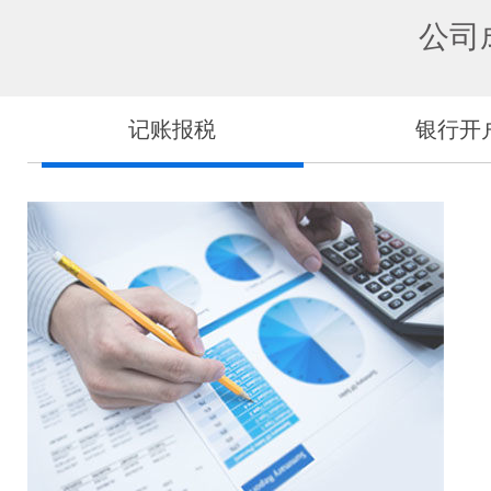
公司
记账报税
银行开