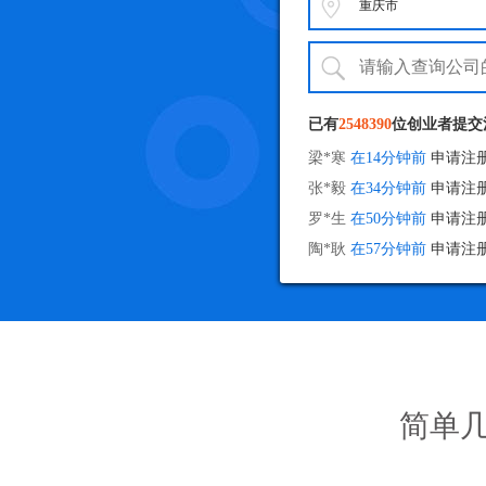
已有
2548390
位创业者提交
梁*寒
在14分钟前
申请注
张*毅
在34分钟前
申请注
罗*生
在50分钟前
申请注
陶*耿
在57分钟前
申请注
温*谷
在1小时前
申请注册
张*文
在1小时前
申请注册
王*生
在1小时前
申请注册
王**
在1小时前
申请注册
刘*昭
在2小时前
申请注册
简单
刘**
在2小时前
申请注册
梁*寒
在14分钟前
申请注