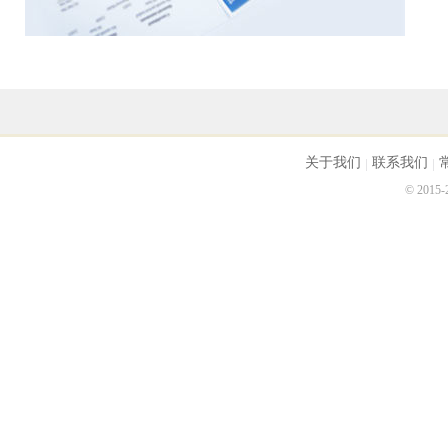
关于我们
联系我们
© 2015