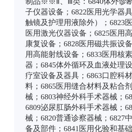
制品※※Ⅱ、Ⅲ类：6840体外诊
子仪器设备；6822医用光学
触镜及护理用液除外）；6823
医用激光仪器设备；6825医用
康复设备；6828医用磁共振设备；
用高能射线设备；6833医用核素
器；6845体外循环及血液处理
疗室设备及器具；6863口腔科材
料；6865医用缝合材料及粘合剂
械；6803神经外科手术器械；
6809泌尿肛肠外科手术器械；6
械；6820普通诊察器械；6827
备及部件；6841医用化验和基