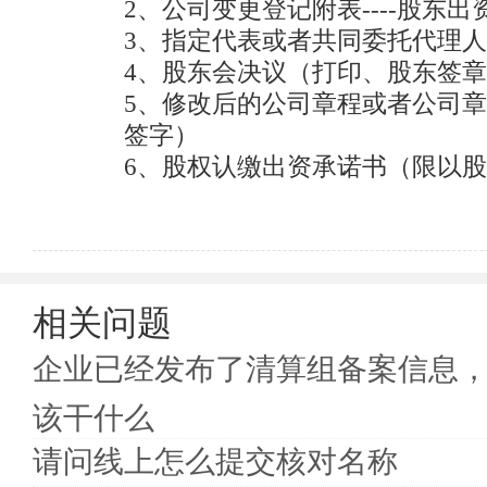
2、公司变更登记附表----股东出
　　人民法院依法裁定划转股权的，应当提交人民法
或者股权交割证明和其他股东过半数同意的文件；国
3、指定代表或者共同委托代理人
资产监督管理机构划转国有资产相关股权的，提交国
4、股东会决议（打印、股东签章
资产监督管理机构关于划转股权的文件，无须提交股东
5、修改后的公司章程或者公司
  ◆ 变更股东或发起人名称或姓名的，提交股东或发起人名称或姓名变更证明；股东或发起人更名后新的
签字）

主体资格证明或者自然人身份证件复印件。

6、股权认缴出资承诺书（限以
  ◆ 以上各项涉及其他登记事项变更的，应当同时申请变更登记，按相应的提交材料规范提交相应的材
料。

7.公司营业执照副本。
相关问题
企业已经发布了清算组备案信息
该干什么
请问线上怎么提交核对名称