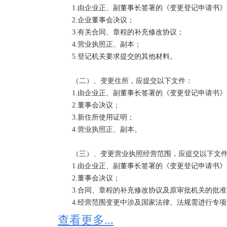
发挥资本效能，另外也增加了分红的负担。  

　　1.由企业正、副董事长签署的《变更登记申请书》
  （2）公司严重亏损，资本总额与其实有资产悬殊过大，公司资本已失去应有的证明公司资信状况的法律
　　2.企业董事会决议；

意义，股东也因公司连年亏损得不到应有的回报。  

　　3.有关合同、章程的补充修改协议；

2、公司减资应遵守法定的程序 

　　4.营业执照正、副本；

  （1） 股东会决议。该决议内容包括：①减资后的公司注册资本；②减资后的股东利益、债权人利益安
　　5.登记机关要求提交的其他材料。

排；③有关修改章程的事项；④股东出资及其比例的
后的注册资本不得低于法定的最低限额；    （2） 编制
　　（二）、变更住所，应提交以下文件：

  （3） 通知或公告债权人。公司应当自作出减少注册资本决议之日起10日内通知债权人，并于30日内在报
　　1.由企业正、副董事长签署的《变更登记申请书》
纸上公告。债权人自接到通知书之日起30日内，未接
　　2.董事会决议；

司清偿债务或者提供相应的担保；    （4） 变更登记。  
　　3.新住所使用证明；

3、减资的具体方法 

　　4.营业执照正、副本。

  （1）减少出资总额，同时改变原出资比例；    （2）以不改变出资比例为前提，减少各股东出资。    在
实际操作中，上述两种减资方法可混合使用。  

　　（三）、变更营业执照经营范围，应提交以下文件
4、公司减资登记需要的材料 

　　1.由企业正、副董事长签署的《变更登记申请书》
  1、投资者申请书；（原件）  

　　2.董事会决议；

  2、企业董事会决议；（需由董事会一致通过）（原件）  

　　3.合同、章程的补充修改协议及原审批机关的批准
  3、股东各方关于减资的协议（独资企业为减资决定）；（原件）   

　　4.经营范围变更中涉及国家法律、法规需进行专项
  4、股东各方法定代表人签署的合同、章程修改协议（非独资企业）或章程修改决定（独资企业）；（原
　　5.营业执照正、副本。

查看更多...
件）  
