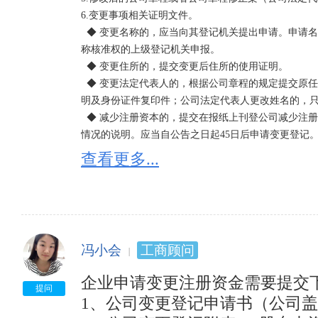
　　（六）、公司法人变更，应提交以下文件：

6.变更事项相关证明文件。

　　1.提交原任法定代表人的免职证明和新任法定代表
  ◆ 变更名称的，应当向其登记机关提出申请。申请名称超出登记机关管辖权限的，由登记机关向有该名
　　2.由企业正、副董事长签署的《变更登记申请书》
称核准权的上级登记机关申报。

　　3.企业董事会决议；

  ◆ 变更住所的，提交变更后住所的使用证明。

　　4.有关合同、章程的补充修改协议；

  ◆ 变更法定代表人的，根据公司章程的规定提交原任法定代表人的免职证明和新任法定代表人的任职证
　　5.营业执照正、副本；

明及身份证件复印件；公司法定代表人更改姓名的，只
　　6.登记机关要求提交的其他材料。
  ◆ 减少注册资本的，提交在报纸上刊登公司减少注册资本公告的有关证明和公司债务清偿或者债务担保
情况的说明。应当自公告之日起45日后申请变更登记。
  ◆ 变更经营范围的，公司申请登记的经营范围中有法律、行政法规和国务院决定规定必须在登记前报经
查看更多...
批准的项目，提交有关批准文件或者许可证件的复印
公司可以凭分公司的许可经营项目的批准文件、证件
围后标注“（限分支机构经营）”字样。

  ◆ 变更股东的，股东向其他股东转让全部股权的，提交股东双方签署的股权转让协议或者股权交割证
明。

冯小会
工商顾问
　　股东向股东以外的人转让股权的，提交其他股东
的，提交拟转让股东就转让事宜发给其他股东的书面
企业申请变更注册资金需要提交下
明；新股东的主体资格证明或自然人身份证件复印件。
提问
1、公司变更登记申请书（公司盖
　　公司章程对股权转让另有规定的，从其规定。
