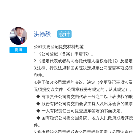
  5、经中国注册会计师验证的审计报告（内有资产负债表、财产清单、债权人名单）；（原件）    6、国
　　（四）、增加营业执照注册资本或变更营业执照经
税、地税部门出据的正常纳税情况证明；（原件）  

　　1.由企业正、副董事长签署的《营业执照变更登记
  7、债务清偿或债务担保情况的说明；（需由董事长签字，并盖章）（原件）    8、省级以上报纸减资公
　　2.董事会决议；

告；（原件）    9、通知债权人回执；（原件）    10
　　3.原有注册资本已出齐的验资报告（未出调整注册
  11、上年度经审计的企业财务报表；    12、营业执照复印件、批准证书原件；    13、原企业合同章程及
洪翰毅
会计
　　4.合同、章程的补充修改协议及原审批机关的批准
批复；    14、审批机关需要的其他材料。  

　　5.营业执照正、副本；

  以上材料编制目录，并装订成册5、公司减资公告的格式及登报公告需要的材料 ××公司减资公告  

公司变更登记提交材料规范

　　6.登记机关要求提交的其他文件。

提问
  经本公司股东会（出资人）决定：本公司注册资本从 万元减至 万元。请债权人自接到本公司书面通知书
1.《公司登记（备案）申请书》。

之日起三十日内，未接到通知书的自本公告之日起四
2.《指定代表或者共同委托代理人授权委托书》及指定
　　（五）、减少（指未出调整的）注册资本的变更登
担保，逾期不提出的视其为没有提出要求。  

3.法律、行政法规和国务院决定规定公司变更事项必
　　1.由企业董事长签署的减少营业执照注册资本的申
  减资登报公告需要到当地市级公开发行报刊办理。    公司减资公告需提供的材料1..营业执照副本复印件
印件。

　　2.由企业正、副董事长签署的《变更登记申请书》
一份，2.公司减资股东会决议。  

4.关于修改公司章程的决议、决定（变更登记事项涉
　　3.董事会一致通过的决议；

6、总述 

无须提交该文件，公司章程另有规定的，从其规定）。
　　4.合同、章程的补充修改协议及原审批机关的批准
  综上分析可以看出，公司减资是受到严格限制的，而作出这种限制的根本目的，是为了确保交易安全，
  ◆ 有限责任公司提交由代表三分之二以上表决权的股东签署的股东会决议。

　　5.企业在省级以上报纸上三次登载企业减少营业执
保护股东和债权人利益。因此在减资的程序中，减资协
  ◆ 股份有限公司提交由会议主持人及出席会议的董事签署的股东大会会议记录。

　　6.企业债务清偿或债务担保情况说明书；

要公告或通知债权人，保证债权人有提出清偿或要求
  ◆ 一人有限责任公司提交股东签署的书面决定。

　　7.营业执照正、副本；

限制，但其未通知债权人，因而程序上严重违法。
  ◆ 国有独资公司提交国务院、地方人民政府或者其授权的本级人民政府国有资产监督管理机构的批准文
　　8.登记机关要求提交的其他文件。

件。

5.修改后的公司章程或者公司章程修正案（公司法定代