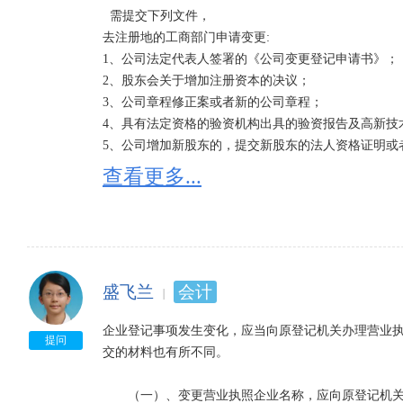
  需提交下列文件，

去注册地的工商部门申请变更:    

1、公司法定代表人签署的《公司变更登记申请书》；    
2、股东会关于增加注册资本的决议；    

3、公司章程修正案或者新的公司章程；   

4、具有法定资格的验资机构出具的验资报告及高新技术成
5、公司增加新股东的，提交新股东的法人资格证明或者
6、公司《企业法人营业执照》正、副本原件。  

查看更多...
二、减少注册资金，公司减资是指公司资本过剩或亏
本金的行为。 

1、公司减资条件的规定 

盛飞兰
会计
  公司减资，无论是否造成剩余资本少于法定标准的情况，都必须符合法律规定。为了切实贯彻资本确定
原则，确保交易安全，保护股东和债权人利益，减资
企业登记事项发生变化，应当向原登记机关办理营业
司的资本是不允许减少的。考虑到一些具体情况我国
提问
交的材料也有所不同。

情况看，应具备下列条件之一：  

  （1）原有公司资本过多，形式资本过剩，再保持资本不变，会导致资本在公司中的闲置和浪费，不利于
　　（一）、变更营业执照企业名称，应向原登记机关