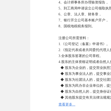
4、会计师事务所办理验资报告，【
5、到工商局申请设立公司领取执照，
6、公章、法人章、财务章， 

7、银行开立公司基本账户开户，

8、国税地税税务报到。

注册公司所需资料：

1.《公司登记（备案）申请书》。

2.《指定代表或者共同委托代理
3.全体股东签署的公司章程。

4.股东的主体资格证明或者自然人
  ◆ 股东为企业的，提交营业执照复印件。

  ◆ 股东为事业法人的，提交事业法人登记证书复印件。

  ◆ 股东为社团法人的，提交社团法人登记证复印件。

  ◆ 股东为民办非企业单位的，提交民办非企业单位证书复印件。

  ◆ 股东为自然人的，提交身份证件复印件。

  ◆ 其他股东提交有关法律法规规定的资格证明。

5.董事、监事和经理的任职文件
查看更多...
件。
