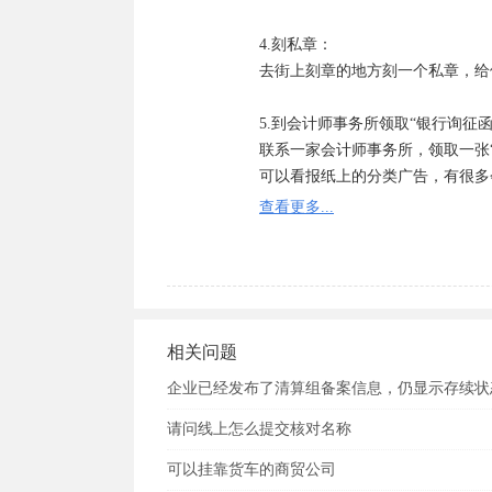
4.刻私章：

去街上刻章的地方刻一个私章，给
5.到会计师事务所领取“银行询征函”
联系一家会计师事务所，领取一张
可以看报纸上的分类广告，有很多
查看更多...
6.去银行开立公司验资户：

所有股东带上自己入股的那一部分
份证、用于验资的钱、空白询征函
帐户后，各个股东按自己出资额向公
银行会发给每个股东缴款单、并在
相关问题
7.办理验资报告：

企业已经发布了清算组备案信息，仍显示存续状
拿着银行出具的股东缴款单、银行
请问线上怎么提交核对名称
件，到会计师事务所办理验资报告。
骤】

可以挂靠货车的商贸公司