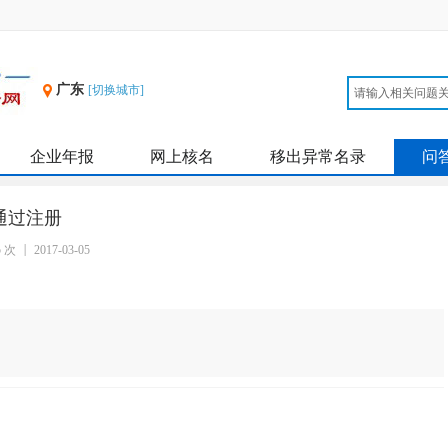
广东
[切换城市]
企业年报
网上核名
移出异常名录
问
通过注册
5 次
2017-03-05