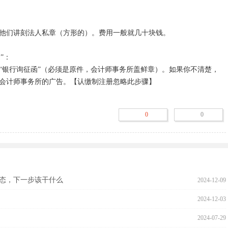
他们讲刻法人私章（方形的）。费用一般就几十块钱。

：

“银行询征函”（必须是原件，会计师事务所盖鲜章）。如果你不清楚，
会计师事务所的广告。【认缴制注册忽略此步骤】

0
0
钱到银行，带上公司章程、工商局发的核名通知、法人代表的私章、身
表格，到银行去开立公司帐户，你要告诉银行是开验资户。开立好公司
司帐户中存入相应的钱。

询征函上盖银行的章。【认缴制注册忽略此步骤】

态，下一步该干什么
2024-12-09
盖章后的询征函，以及公司章程、核名通知、房租合同、房产证复印
2024-12-03
一般费用500元左右（50万以下注册资金）。【认缴制注册忽略此步
2024-07-29