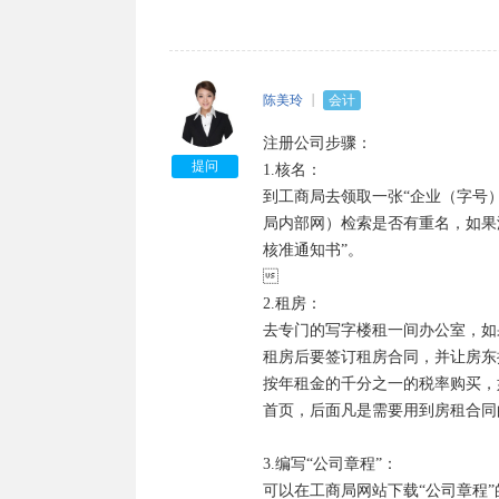
6.法定代表人任职文件（股东会
7.住所使用证明。

8.《企业名称预先核准通知书》。

9.法律、行政法规和国务院决定
陈美玲
会计
件复印件。

注册公司步骤：

10、公司申请登记的经营范围中
提问
1.核名：

有关批准文件或者许可证件的复印
到工商局去领取一张“企业（字号
局内部网）检索是否有重名，如果
核准通知书”。



2.租房：

去专门的写字楼租一间办公室，如
租房后要签订租房合同，并让房东
按年租金的千分之一的税率购买，
首页，后面凡是需要用到房租合同的
3.编写“公司章程”：

可以在工商局网站下载“公司章程”