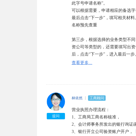
此字号申请名称”。

可以根据需要，申请相应的备选字号
最后点击“下一步”，填写相关材料。
名称预先查重

第三步，根据选择的业务类型不同
资公司等类型的，还需要填写出资
后，点击“下一步”，进入最后一步。
第四步，信息提交至工商局

查看更多...
所有的信息都填写完毕后，将数据
材料来工商局办理业务。审核驳回
已办理的业务可以在已办业务查询
林依然
工商顾问
营业执照办理流程：

提问
1、工商局工商名称核准， 

2、会计师事务所发出的银行询证函
3、银行开立公司验资账户开户，【