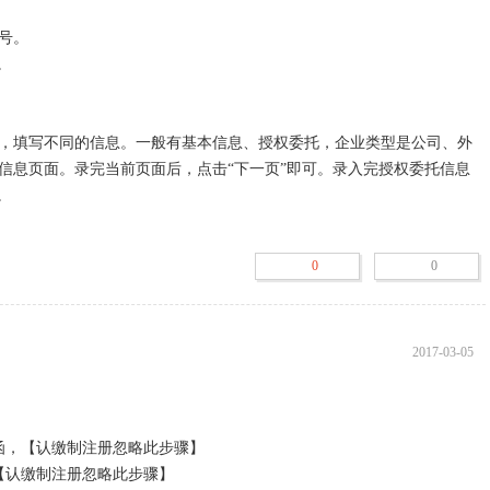
。



，填写不同的信息。一般有基本信息、授权委托，企业类型是公司、外
信息页面。录完当前页面后，点击“下一页”即可。录入完授权委托信息


提交至工商局审核，审核通过后，打印名称申请书及通知书，携带相关
0
0
后，可以修改信息后再次提交。工商局审核期间，数据不能再修改。

中看到。
2017-03-05
，【认缴制注册忽略此步骤】 

认缴制注册忽略此步骤】 
