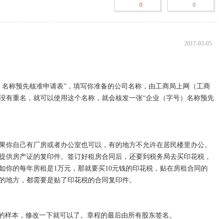
0
0
决议由股东签署，董事会决议由公司董事签字）及身份证件复印件。

规定设立有限责任公司必须报经批准的，提交有关的批准文件或者许可证
2017-03-05
有法律、行政法规和国务院决定规定必须在登记前报经批准的项目，提交
件。
）名称预先核准申请表”，填写你准备的公司名称，由工商局上网（工商
没有重名，就可以使用这个名称，就会核发一张“企业（字号）名称预先
果你自己有厂房或者办公室也可以，有的地方不允许在居民楼里办公。
提供房产证的复印件。签订好租房合同后，还要到税务局去买印花税，
如你的每年房租是1万元，那就要买10元钱的印花税，贴在房租合同的
地方，都需要是贴了印花税的合同复印件。

的样本，修改一下就可以了。章程的最后由所有股东签名。
