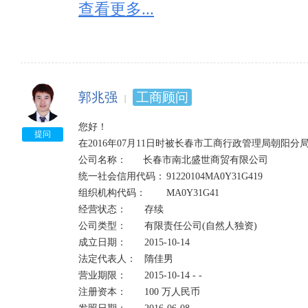
2、经营状态在业是指：企业正常开工生产，新建企业
查看更多...
因不同省份可能有细微的区别，一般在营、正常、经营
3、经营状态吊销;未注销是指：吊销企业营业执照，
照后，应当依法进行清算，清算结束并办理工商注销登
4、经营状态注销是指：企业已不复存在，丧失法人资格
5、经营状态迁出是指：企业登记主管机关的变更，迁离
郭兆强
工商顾问
6、经营状态迁入是指：企业登记主管机关的变更，迁入
7、经营状态停业是指：由某种原因，企业在期末处于
您好！

8、经营状态清算是指：按章程规定解散以及由于破产
提问
在2016年07月11日时被长春市工商行政管理局朝阳分
产、债权、债务进行全面清查，并进行收取债权，清偿
公司名称：      长春市南北盛世商贸有限公司

统一社会信用代码：	91220104MA0Y31G419	

吊销和注销的区别：

组织机构代码：	MA0Y31G41

1、两者的行为主体不同。吊销企业法人营业执照是企
经营状态：	存续

照是企业的主动行为。

公司类型：	有限责任公司(自然人独资)	

2、两者的性质不同。吊销是因企业违法行为而导致的
成立日期：	2015-10-14

行为。

法定代表人：	隋佳男  

3、两者的法律后果不同。吊销会给企业及其法定代表
营业期限：	2015-10-14 - -

法律责任；注销是按照法律规定的程序结束公司主体
注册资本：	100 万人民币	

用公司名义继续开展活动也与原公司其它股东无关。 
