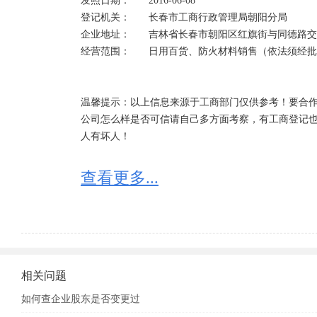
发照日期：	2016-06-08

登记机关：	长春市工商行政管理局朝阳分局

营业执照被吊销、未注销的，法人代表将会有以下影响
企业地址：	吉林省长春市朝阳区红旗街与同德路交会处长春红旗街万达广场2幢720号房

1、不能贷款；

经营范围：	日用百货、防火材料销售（依法须经批准的项目，经相关部门批准后方可开展经营活动）

2、不能办移民；

3、不能领养老保险；

4、公司每年会被税务局罚款2000-10000元；

温馨提示：以上信息来源于工商部门仅供参考！要合作
5、会被阻止出境；

公司怎么样是否可信请自己多方面考察，有工商登记
6、列入工商黑名单，以后不能再担任法人代表。

人有坏人！
如发现经营状态为：“迁入”、“迁出”的，一定要核实
查看更多...
如企业状态为：“停业”“清算”“注销”“吊销”的，请勿与
提示“该企业已列入经营异常名录”是什么意思：

有四种情形会被列入经营异常名录：

1、因未依照《企业信息公示暂行条例》第八条规定的
2、因通过登记的住所或者经营场所无法联系的；列入经
相关问题
3、因未在工商行政管理部门依照《企业信息公示暂行
的；列入经营异常名录。

如何查企业股东是否变更过
4、因公示企业信息隐瞒真实情况、弄虚作假的；列入