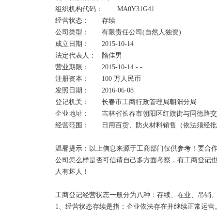
组织机构代码：	MA0Y31G41

经营状态：	存续

公司类型：	有限责任公司(自然人独资)	

成立日期：	2015-10-14

法定代表人：	隋佳男  

营业期限：	2015-10-14 - -

注册资本：	100 万人民币	

发照日期：	2016-06-08

登记机关：	长春市工商行政管理局朝阳分局

企业地址：	吉林省长春市朝阳区红旗街与同德路交会处长春红旗街万达广场2幢720号房

经营范围：	日用百货、防火材料销售（依法须经批准的项目，经相关部门批准后方可开展经营活动）

温馨提示：以上信息来源于工商部门仅供参考！要合作
公司怎么样是否可信请自己多方面考察，有工商登记
人有坏人！

工商登记经营状态一般分为八种：存续、在业、吊销、
1、经营状态存续是指：企业依法存在并继续正常运营