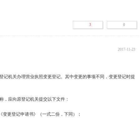
及原审批机关的批准文件及换发的新批准证书；

》、《指定代表或者共同委托代理人的证明》、《变更登记附表－负责
到工商行政管理机关领取。

3
0
登载企业减少营业执照注册资本公告的证明；

料应当使用A4型纸。

况说明书；

，应当提交原件；提交复印件的，应当注明“与原件一致”并由公司签
2017-11-23
代理人加盖公章或签字。

。

登记机关办理营业执照变更登记。其中变更的事项不同，变更登记时提
董事会（股东会）决议、公司章程修正案等资料，到工商局办理营业执
称，应向原登记机关提交以下文件：

组织机构代码证的正副本、IC卡、公章、新旧法人代表身份证、经办人
《变更登记申请书》（一式二份，下同）；

证的变更。

组织机构代码证、税务登记证、公章等资料，办理税务登记证的变更。
