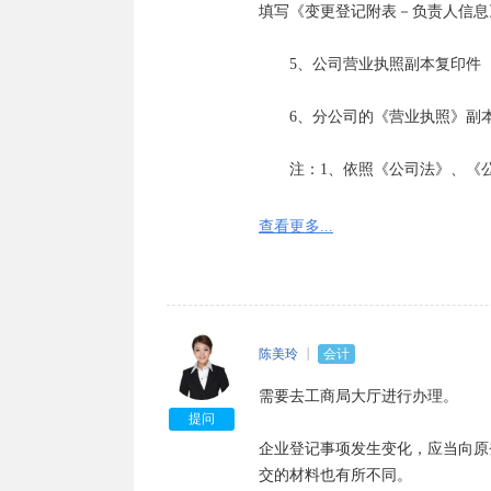
填写《变更登记附表－负责人信息》
　　5、公司营业执照副本复印件

　　6、分公司的《营业执照》副本
　　注：1、依照《公司法》、《
　　2、《分公司变更登记申请书
查看更多...
人信息》可以工商局网站下载或者
　　3、提交的申请书与其它申请材
　　以上各项未注明提交复印件的
陈美玲
会计
署，或者由其指定的代表或委托的
需要去工商局大厅进行办理。

收起
提问
企业登记事项发生变化，应当向原
交的材料也有所不同。
