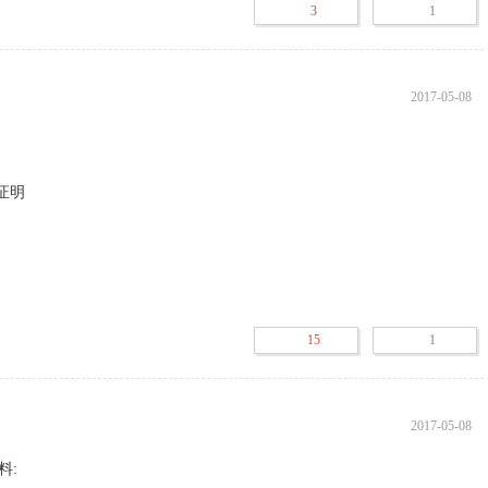
3
1
2017-05-08
围，应提交以下文件：

《变更登记申请书》；

明 

及原审批机关的批准文件及换发的新批准证书；

律、法规需进行专项审批的批准文件；

15
1
2017-05-08
本或变更营业执照经营期限的变更登记，应提交以下文件：

:
