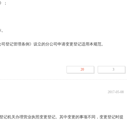
；

。

公司登记管理条例》设立的分公司申请变更登记适用本规范。

》、《指定代表或者共同委托代理人的证明》、《变更登记附表－负责
到工商行政管理机关领取。

20
3
料应当使用A4型纸。

，应当提交原件；提交复印件的，应当注明“与原件一致”并由公司签
2017-05-08
代理人加盖公章或签字。

登记机关办理营业执照变更登记。其中变更的事项不同，变更登记时提