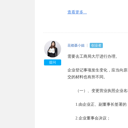
　　4.合同、章程的补充修改协议
　　2、《分公司变更登记申请书
查看更多...
人信息》可以工商局网站下载或者
　　5.企业在省级以上报纸上三次
　　3、提交的申请书与其它申请材
　　6.企业债务清偿或债务担保情
　　以上各项未注明提交复印件的
花都聂小姐
创业者
　　7.营业执照正、副本；

署，或者由其指定的代表或委托的
需要去工商局大厅进行办理。

收起
提问
　　8.登记机关要求提交的其他文件
企业登记事项发生变化，应当向原
交的材料也有所不同。

　　（六）、公司更名，首先拿上
照变更。

　　（一）、变更营业执照企业名
　　1、带上变更后的营业执照、
　　1.由企业正、副董事长签署的
身份证等资料，办理组织机构代码
　　2.企业董事会决议；

　　2、带上变更后的营业执照、