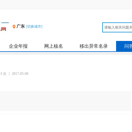
广东
[切换城市]
企业年报
网上核名
移出异常名录
问
。
53 次
2017-05-08