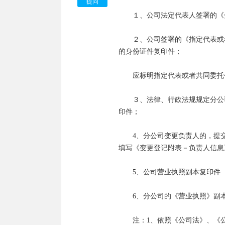
　　1.由企业正、副董事长签署的
提问
　　１、公司法定代表人签署的《
　　2.董事会决议；

　　２、公司签署的《指定代表或
　　3.原有注册资本已出齐的验资
的身份证件复印件；

　　4.合同、章程的补充修改协议
　　应标明指定代表或者共同委托
　　5.营业执照正、副本；

　　３、法律、行政法规规定分公
印件；

　　6.登记机关要求提交的其他文件
　　4、分公司变更负责人的，提
　　（五）、减少（指未出调整的
填写《变更登记附表－负责人信息》
　　1.由企业董事长签署的减少营
　　5、公司营业执照副本复印件

　　2.由企业正、副董事长签署的
　　6、分公司的《营业执照》副本
　　3.董事会一致通过的决议；

　　注：1、依照《公司法》、《