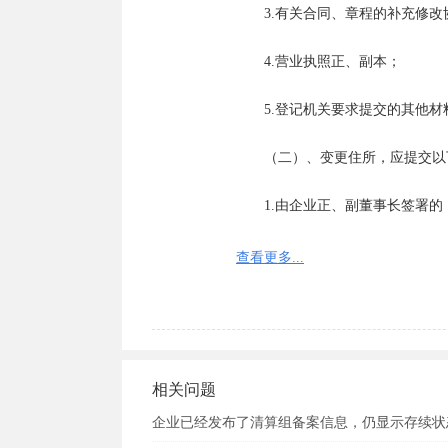
　　3.有关合同、章程的补充修改协
　　3、带上以上变更的证件，办
　　4.营业执照正、副本；

　　注意：一个月内必须要办理变
　　5.登记机关要求提交的其他材料
　　办理组织机构代码变更需要携
身份证复印件，如果变更股东需要
　　（二）、变更住所，应提交以
正副本原件，IC卡。

　　1.由企业正、副董事长签署的
　　变更税务登记需要携带税务登
章，如果变更法人代表需要携带新
　　2.董事会决议；

证复印件，公司新章程，变更地址
查看更多...
　　3.新住所使用证明；

　　注意：办理时间最长3个工作
　　4.营业执照正、副本。

相关问题
　　（三）、变更营业执照经营范
企业已经发布了清算组备案信息，仍显示存续状
　　1.由企业正、副董事长签署的