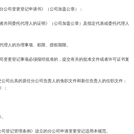
《营业执照变更登记申请书》；

分公司变更登记申请书》（公司加盖公章）；

者共同委托代理人的证明》（公司加盖公章）及指定代表或委托代理人
报告（未出调整注册资本的除外）；

及原审批机关的批准文件及换发的新批准证书；

代理人的办理事项、权限、授权期限。

司变更登记事项必须报经批准的，提交有关的批准文件或者许可证书复
。

交公司出具的原任分公司负责人的免职文件和新任负责人的任职文件；
）注册资本的变更登记，应提交以下文件：

；

业执照注册资本的申请书；

《变更登记申请书》；

。

公司登记管理条例》设立的分公司申请变更登记适用本规范。
