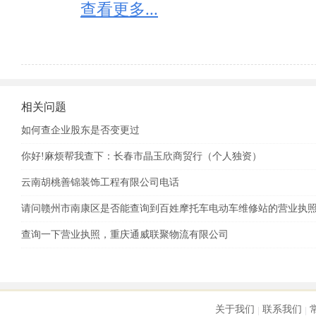
经营范围	技术服务、技术转让、技术开发、技术推广、技术咨询；承办展览展示活动；会议服务；经济
查看更多...
贸易咨询；应用软件服务（不含医用软件）；软件开
作。（企业依法自主选择经营项目，开展经营活动；
准的项目，经相关部门批准后依批准的内容开展经营
营活动。）。
相关问题
如何查企业股东是否变更过
你好!麻烦帮我查下：长春市晶玉欣商贸行（个人独资）
云南胡桃善锦装饰工程有限公司电话
请问赣州市南康区是否能查询到百姓摩托车电动车维修站的营业执
查询一下营业执照，重庆通威联聚物流有限公司
关于我们
联系我们