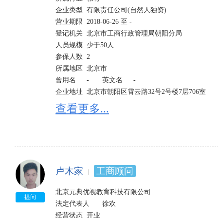
企业类型	有限责任公司(自然人独资)	

营业期限	2018-06-26 至 -	

登记机关	北京市工商行政管理局朝阳分局

人员规模	少于50人	

参保人数	2	

所属地区	北京市

曾用名	-	英文名	-

企业地址	北京市朝阳区霄云路32号2号楼7层706室 

经营范围	技术服务、技术转让、技术开发、技术推广、技术咨询；承办展览展示活动；会议服务；经济
查看更多...
贸易咨询；应用软件服务（不含医用软件）；软件开
作。（企业依法自主选择经营项目，开展经营活动；
准的项目，经相关部门批准后依批准的内容开展经营
营活动。）。
卢木家
工商顾问
北京元典优视教育科技有限公司

提问
法定代表人	徐欢

经营状态	开业	
