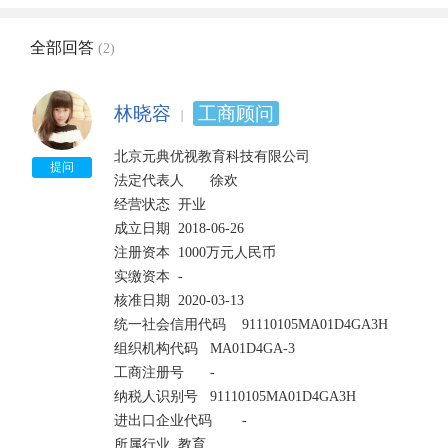
全部回答
(2)
林晓容
工商顾问
北京元典优视教育科技有限公司

提问
法定代表人	徐欢

经营状态	开业	

成立日期	2018-06-26

注册资本	1000万元人民币	

实缴资本	-	

核准日期	2020-03-13

统一社会信用代码	91110105MA01D4GA3H	

组织机构代码	MA01D4GA-3	

工商注册号	-

纳税人识别号	91110105MA01D4GA3H	

进出口企业代码	-	

所属行业	教育
