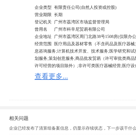
企业类型 	有限责任公司(自然人投资或控股) 	

营业期限 	长期 	

登记机关 	广州市荔湾区市场监督管理局

曾用名 	广州市科辛尼贸易有限公司

企业地址 	广州市荔湾区周门北路38号1508房(仅限办公用途)

经营范围 	医疗用品及器材零售（不含药品及医疗器械）;化妆品及卫生用品批发;信息技术咨询服务;商品信
息咨询服务;计算机技术开发、技术服务;医学研究和试
划服务;策划创意服务;商品批发贸易（许可审批类商品
许可经营的项目除外）;非许可类医疗器械经营;医疗设
发;医疗诊断、监护及治疗设备批发;许可类医疗器械经
查看更多...
相关问题
企业已经发布了清算组备案信息，仍显示存续状态，下一步该干什