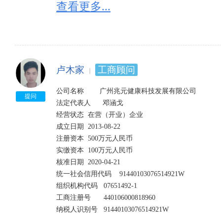
2、因通过登记的住所或者经营场所无法联系的；列入经
查看更多...
3、因未在工商行政管理部门依照《企业信息公示暂行
的；列入经营异常名录。

4、因公示企业信息隐瞒真实情况、弄虚作假的；列入
卢木家
工商顾问
公司名称        广州兆元健康科技发展有限公司

提问
法定代表人      邓涵戈 

经营状态 	在营（开业）企业 	

成立日期 	2013-08-22

注册资本 	500万元人民币 	

实缴资本 	100万元人民币 	

核准日期 	2020-04-21

统一社会信用代码 	91440103076514921W 	

组织机构代码 	07651492-1 	

工商注册号 	440106000818960

纳税人识别号 	91440103076514921W 	
