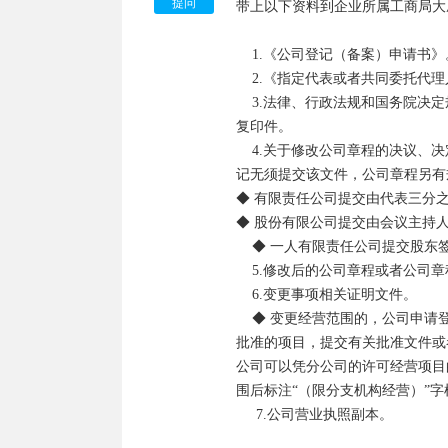
提问
带上以下资料到企业所属工商局大
    1.《公司登记（备案）申请书》。

    2.《指定代表或者共同委托代理人授权委托书》及指定代表或委托代理人的身份证件复印件。

    3.法律、行政法规和国务院决定规定公司变更事项必须报经批准的，提交有关的批准文件或者许可证件
复印件。

    4.关于修改公司章程的决议、决定（变更登记事项涉及公司章程修改的，提交该文件；其中股东变更登
记无须提交该文件，公司章程另有
◆ 有限责任公司提交由代表三分
◆ 股份有限公司提交由会议主持
    ◆ 一人有限责任公司提交股东签署的书面决定。

    5.修改后的公司章程或者公司章程修正案（公司法定代表人签署）。

    6.变更事项相关证明文件。

    ◆ 变更经营范围的，公司申请登记的经营范围中有法律、行政法规和国务院决定规定必须在登记前报经
批准的项目，提交有关批准文件或
公司可以凭分公司的许可经营项目
围后标注“（限分支机构经营）”字样
     7.公司营业执照副本。