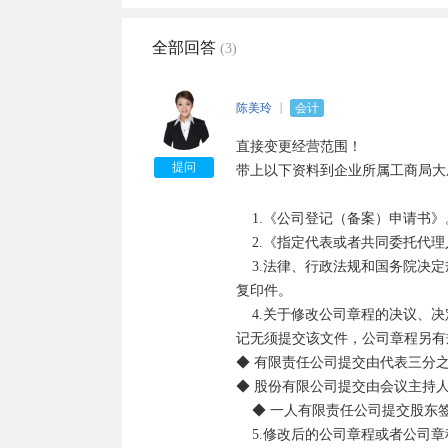
全部回答
(3)
陈美玲
会计
直接变更经营范围！

提问
带上以下资料到企业所属工商局大
    1.《公司登记（备案）申请书》。

    2.《指定代表或者共同委托代理人授权委托书》及指定代表或委托代理人的身份证件复印件。

    3.法律、行政法规和国务院决定规定公司变更事项必须报经批准的，提交有关的批准文件或者许可证件
复印件。

    4.关于修改公司章程的决议、决定（变更登记事项涉及公司章程修改的，提交该文件；其中股东变更登
记无须提交该文件，公司章程另有
◆ 有限责任公司提交由代表三分
◆ 股份有限公司提交由会议主持
    ◆ 一人有限责任公司提交股东签署的书面决定。

    5.修改后的公司章程或者公司章程修正案（公司法定代表人签署）。
