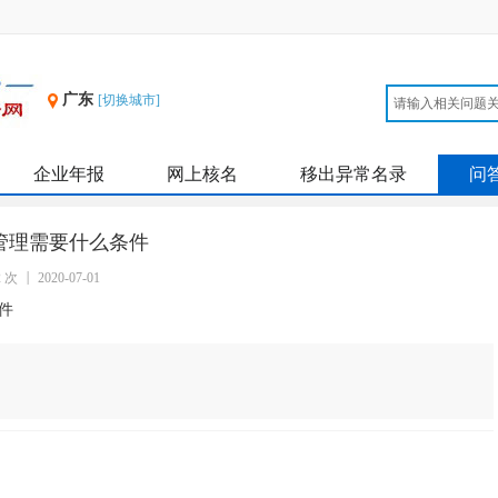
广东
[切换城市]
企业年报
网上核名
移出异常名录
问
管理需要什么条件
2 次
2020-07-01
件