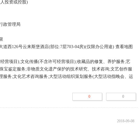
;珠宝鉴定服务;非物质文化遗产保护的技术研究、技术咨询;文艺创作服
管理服务;文化艺术咨询服务;大型活动组织策划服务(大型活动指晚会、运
术节、电影节及公益演出、展览等,需专项审批的活动应在取得审批后方
的除外);收藏品零售(国家专营专控的除外);工艺美术品零售(象牙及其制
0
0
除外);宝石饰品零售;玉石饰品零售;钻石首饰零售;陶瓷、玻璃器皿零售;
等工艺美术品(文物除外,法律禁止经营的不得经营,涉及许可证的凭许可
理咨询服务;投资咨询服务;策划创意服务;市场营销策划服务;商品信息咨询
外);技术进出口;计算机技术开发、技术服务;网络技术的研究、开发;广告
2018-09-08
外);商品零售贸易(许可审批类商品除外);