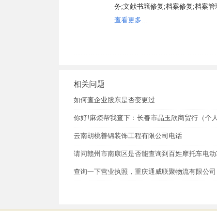
务;文献书籍修复;档案修复;档案
动会、庆典、艺术和模特大赛、艺
查看更多...
可经营);收藏品批发(国家专营专控
品除外);工艺品批发(象牙及其制品
收购古旧书籍、碑帖、拓本、字画
证经营);会议及展览服务;企业管
服务;货物进出口(专营专控商品除
相关问题
业;商品批发贸易(许可审批类商品除
如何查企业股东是否变更过
你好!麻烦帮我查下：长春市晶玉欣商贸行（个
云南胡桃善锦装饰工程有限公司电话
请问赣州市南康区是否能查询到百姓摩托车电动
查询一下营业执照，重庆通威联聚物流有限公司