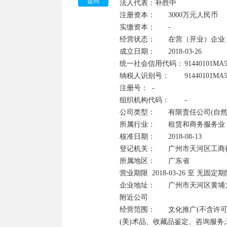
提问
法人代表：补胜中

注册资本：	3000万元人民币	

实缴资本：	-

经营状态：	在营（开业）企业	

成立日期：	2018-03-26

统一社会信用代码：	91440101MA5AR9P22U	

纳税人识别号：	91440101MA5AR9P22U

注册号：	-	

组织机构代码：	-

公司类型：	有限责任公司(自然人投资或控股)	

所属行业：	租赁和商务服务业

核准日期：	2018-08-13	

登记机关：	广州市天河区工商行政管理局

所属地区：	广东省	

营业期限	2018-03-26 至 无固定期限

企业地址：	广州市天河区黄埔大道西126号云来斯堡酒店(部位:7层703-04房)(仅限办公用途) 查看地图 
附近公司

经营范围：	文化推广(不含许可经营项目);文化传播(不含许可经营项目);收藏品的修复、养护服务;艺
(美)术品、收藏品鉴定、咨询服务