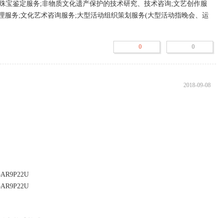
;珠宝鉴定服务;非物质文化遗产保护的技术研究、技术咨询;文艺创作服
管理服务;文化艺术咨询服务;大型活动组织策划服务(大型活动指晚会、运
术节、电影节及公益演出、展览等,需专项审批的活动应在取得审批后方
的除外);收藏品零售(国家专营专控的除外);工艺美术品零售(象牙及其制
0
0
除外);宝石饰品零售;玉石饰品零售;钻石首饰零售;陶瓷、玻璃器皿零售;
等工艺美术品(文物除外,法律禁止经营的不得经营,涉及许可证的凭许可
理咨询服务;投资咨询服务;策划创意服务;市场营销策划服务;商品信息咨询
外);技术进出口;计算机技术开发、技术服务;网络技术的研究、开发;广告
2018-09-08
外);商品零售贸易(许可审批类商品除外);