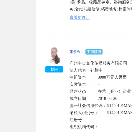
(美)术品、收藏品鉴定、咨询服务
务;文献书籍修复;档案修复;档案
动会、庆典、艺术和模特大赛、艺
查看更多...
可经营);收藏品批发(国家专营专控
品除外);工艺品批发(象牙及其制品
收购古旧书籍、碑帖、拓本、字画
证经营);会议及展览服务;企业管
服务;货物进出口(专营专控商品除
张景秀
工商顾问
业;商品批发贸易(许可审批类商品除
广州中古文化传媒服务有限公司

提问
法人代表：补胜中

注册资本：	3000万元人民币	

实缴资本：	-

经营状态：	在营（开业）企业	

成立日期：	2018-03-26

统一社会信用代码：	91440101MA5AR9P22U	

纳税人识别号：	91440101MA5AR9P22U

注册号：	-	

组织机构代码：	-
