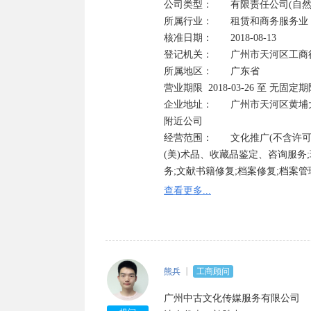
公司类型：	有限责任公司(自然人投资或控股)	

所属行业：	租赁和商务服务业

核准日期：	2018-08-13	

登记机关：	广州市天河区工商行政管理局

所属地区：	广东省	

营业期限	2018-03-26 至 无固定期限

企业地址：	广州市天河区黄埔大道西126号云来斯堡酒店(部位:7层703-04房)(仅限办公用途) 查看地图 
附近公司

经营范围：	文化推广(不含许可经营项目);文化传播(不含许可经营项目);收藏品的修复、养护服务;艺
(美)术品、收藏品鉴定、咨询服务
务;文献书籍修复;档案修复;档案
动会、庆典、艺术和模特大赛、艺
查看更多...
可经营);收藏品批发(国家专营专控
品除外);工艺品批发(象牙及其制品
收购古旧书籍、碑帖、拓本、字画
证经营);会议及展览服务;企业管
服务;货物进出口(专营专控商品除
熊兵
工商顾问
业;商品批发贸易(许可审批类商品除
广州中古文化传媒服务有限公司
