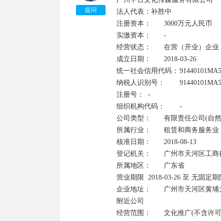
提问
法人代表：补胜中

注册资本：	3000万元人民币	

实缴资本：	-

经营状态：	在营（开业）企业	

成立日期：	2018-03-26

统一社会信用代码：	91440101MA5AR9P22U	

纳税人识别号：	91440101MA5AR9P22U

注册号：	-	

组织机构代码：	-

公司类型：	有限责任公司(自然人投资或控股)	

所属行业：	租赁和商务服务业

核准日期：	2018-08-13	

登记机关：	广州市天河区工商行政管理局

所属地区：	广东省	

营业期限	2018-03-26 至 无固定期限

企业地址：	广州市天河区黄埔大道西126号云来斯堡酒店(部位:7层703-04房)(仅限办公用途) 查看地图 
附近公司

经营范围：	文化推广(不含许可经营项目);文化传播(不含许可经营项目);收藏品的修复、养护服务;艺