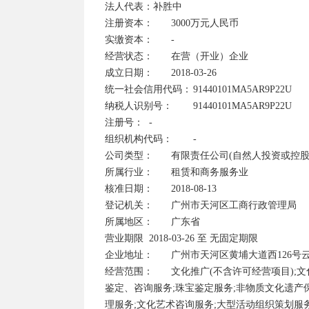
法人代表：补胜中

注册资本：	3000万元人民币	

实缴资本：	-

经营状态：	在营（开业）企业	

成立日期：	2018-03-26

统一社会信用代码：	91440101MA5AR9P22U	

纳税人识别号：	91440101MA5AR9P22U

注册号：	-	

组织机构代码：	-

公司类型：	有限责任公司(自然人投资或控股)	

所属行业：	租赁和商务服务业

核准日期：	2018-08-13	

登记机关：	广州市天河区工商行政管理局

所属地区：	广东省	

营业期限	2018-03-26 至 无固定期限

企业地址：	广州市天河区黄埔大道西126号云来斯堡酒店(部位:7层703-04房)(仅限办公用途) 查看地图 附近公司

经营范围：	文化推广(不含许可经营项目);文化传播(不含许可经营项目);收藏品的修复、养护服务;艺(美)术品、收藏品
鉴定、咨询服务;珠宝鉴定服务;非物质文化遗产
理服务;文化艺术咨询服务;大型活动组织策划