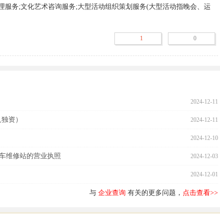
管理服务;文化艺术咨询服务;大型活动组织策划服务(大型活动指晚会、运
术节、电影节及公益演出、展览等,需专项审批的活动应在取得审批后方
的除外);收藏品零售(国家专营专控的除外);工艺美术品零售(象牙及其制
1
0
除外);宝石饰品零售;玉石饰品零售;钻石首饰零售;陶瓷、玻璃器皿零售;
等工艺美术品(文物除外,法律禁止经营的不得经营,涉及许可证的凭许可
理咨询服务;投资咨询服务;策划创意服务;市场营销策划服务;商品信息咨询
外);技术进出口;计算机技术开发、技术服务;网络技术的研究、开发;广告
外);商品零售贸易(许可审批类商品除外);
2024-12-11
人独资）
2024-12-11
2024-12-10
车维修站的营业执照
2024-12-03
2024-12-01
与
企业查询
有关的更多问题，
点击查看>>