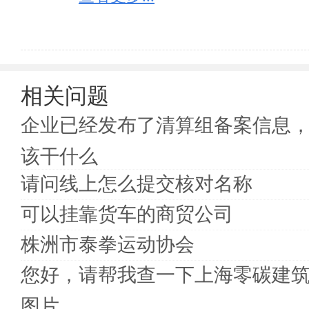
其列入经营异常名录决定，并予以公示。 

移出经营异常名录流程：

2.企业未按照规定履行即时信息公示义务的，工商行政
一、进入携创网（原中国工商注册网）。

未在责令的期限内公示企业信息，工商行政管理部门应
二、进入后选择您企业所属的城市或者省份站点。

列入经营异常名录的决定，并予以公示。 

三、进入工商企业年报系统。

3.工商行政管理部门通过抽查、举报检查方式查实企
四、进入移出经营异常名录指南。

实之日起10个工作日内做出将其列入经营异常名录的决
相关问题
五、查看列入异常原因，有四种异常，选择相应的。

4.工商行政管理部门通过抽查、举报核查方式或依法
六、逾期未申报的补报未按时申报年份的年度报告，地
企业已经发布了清算组备案信息
取得联系的，自查实之日起10个工作日内作出将其列入
七、下载《企业移出经营异常名录申请表》。

八、带上《企业移出经营异常名录申请表》和移出经
该干什么
三、移出经营异常名录的情形和程序 

明，不同异常原因的所需材料都不同。

1.未按规定报送年度报告的企业，可以在补报未报年
九、带上以上资料到企业所属工商局大厅提交申请。等
请问线上怎么提交核对名称
商行政管理部门自收到申请之日起5个工作日内作出移出
十、工商局自收到资料后5个工作日内作出移出决定，
2.未按规定履行即时信息公示义务的企业，应当先履
可以挂靠货车的商贸公司
作日内核实，并将核实结果书面告知申请人；不予受
录，工商行政管理部门收到申请后，自查实之日起5个工
3.公示信息隐瞒真实情况、弄虚作假的企业，更正公
株洲市泰拳运动协会
名录，工商行政管理部门收到申请后，自查实之日起5个
您好，请帮我查一下上海零碳建
4.企业依法办理住所或者经营场所变更登记，或者提
申请恢复正常记载状态的，工商行政管理部门收到申请
图片
复正常记载状态。 
