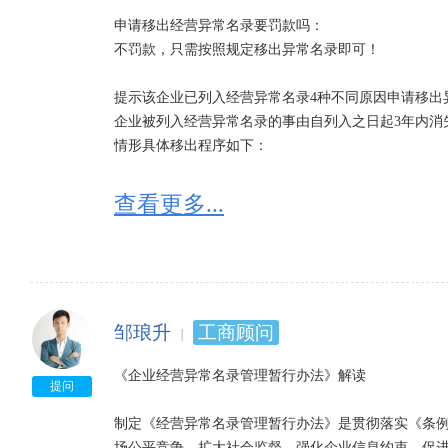
申请移出经营异常名录要罚款吗：

不罚款，只需按照规定移出异常名录即可！

提示该企业已列入经营异常名录4种不同原因申请移出异
企业被列入经营异常名录的事由自列入之日起3年内消
情形具体移出程序如下：

一、未按规报送年度报告的企业，可以在补报未报年
查看更多...
明）前往企业所属工商局申请移出经营异常名录，工商
移出决定，恢复正常记载状态。

二、企业依法办理住所或者经营场所变更登记，或者
系，申请恢复正常记载状态的，携创网工商行政管理部
邹琅升
工商顾问
载状态。

《企业经营异常名录管理暂行办法》解读

三、未按规定履行即时信息公示义务的企业，申请恢
提问
工商行政管理部门自公示之日起5个工作日内作出移出
制定《经营异常名录管理暂行办法》是贯彻落实《条例
场公平竞争，扩大社会监督，强化企业信息约束，促