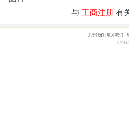
与
工商注册
有
四、经营异常名录与严重违法企业名单的衔接 

企业被列入经营异常名录的事由自列入之日起至届满3
限度的减少严重违法企业名单对企业的影响，本办法
入经营异常名录届满3年前60天内，通过企业信用信
关于我们
联系我们
年仍未履行公示义务的，由国务院工商行政管理部门
© 2015
作出决定，将其列入严重违法企业名单，并通过企业信
被列入严重违法企业名单的企业的法定代表人、负责人
人。 

五、救济手段 

为了保障企业的合法权益，《企业经营异常名录管理
议的，可以自公示之日起30日内向作出决定的工商行
行政管理部门应当在5工作日内决定是否受理。予以受
面告知申请人；不予受理的，将不予受理的理由书面
列入经营异常名录存在错误的，应当自查实之日起5个工
六、企业的权利 
