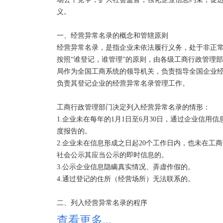
四、公示信息隐瞒真实情况、弄虚作假的企业更正其
义。 

营异常名录，工商行政管理部门应当自查实之日起5个
一、经营异常名录的概念和管辖原则 

根据《企业经营异常名录管理暂行办法》的有关规定
经营异常名录，是指企业未依法履行义务，处于非正常经
之日起30日内向作出决定的工商行政管理部门提出书
按照“谁登记，谁管理”的原则，由各级工商行政管理
在5个工作日内决定是否受理。予以受理的，应当在2
局作为全国工商系统的领导机关，负责指导全国企业
不予受理的，将不予受理的理由书面告知申请人。

负责其登记企业的经营异常名录管理工作。 

哪些情形会被列入严重违法企业名单： 

工商行政管理部门决定列入经营异常名录的情形： 

企业被列入经营异常名录满3年仍未依照规定履行公示
1.企业未在每年的1月1日至6月30日，通过企业信
法企业名单，并通过信用信息公示系统向社会公示。

度报告的。 

2.企业未在信息形成之日起20个工作日内，也未在工
申请移出经营异常名录要多久：

社会公示其应当公示的即时信息的。 

工商局自收到资料后5个工作日内作出移出决定，恢复
3.公示企业信息隐瞒真实情况、弄虚作假的。 

核实，并将核实结果书面告知申请人；不予受理的，将
4.通过登记的住所（经营场所）无法联系的。 

申请移出经营异常名录收费吗：

二、列入经营异常名录的程序 

不收费。

1.企业未按规定报送年度报告的，工商行政管理部门应
查看更多...