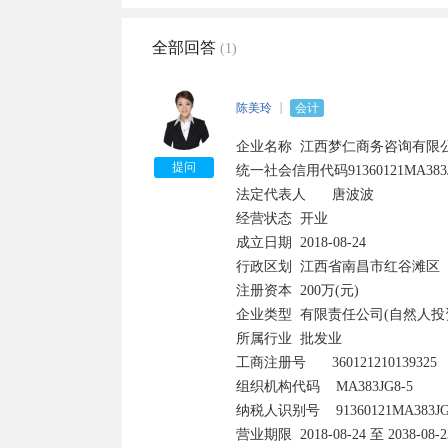
全部回答
(1)
陈美玲
会计
企业名称	江西梦仁商务咨询有限公司 	

提问
统一社会信用代码91360121MA383JG
法定代表人	唐波波

经营状态	开业

成立日期	2018-08-24 	

行政区划	江西省南昌市红谷滩区

注册资本	200万(元) 	

企业类型	有限责任公司(自然人投资或控股) 	

所属行业	批发业

工商注册号	360121210139325 	

组织机构代码    MA383JG8-5

纳税人识别号    91360121MA383JG85
营业期限	2018-08-24 至 2038-08-23	
