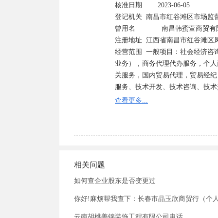
核准日期        2023-06-05

登记机关	南昌市红谷滩区市场监督管理局	

曾用名	        南昌韩蜜萱商贸有限公司

注册地址	江西省南昌市红谷滩区凤凰中大道1000号南昌万达中心B1写字楼-409室（第4层） 

经营范围	一般项目：社会经济咨询服务，企业管理咨询，法律咨询（不含依法须律师事务所执业许可的
业务），商务代理代办服务，个人
关服务，国内贸易代理，贸易经纪
服务、技术开发、技术咨询、技术
依法须经批准的项目外，凭营业执
查看更多...
相关问题
如何查企业股东是否变更过
你好!麻烦帮我查下：长春市晶玉欣商贸行（个
云南胡桃善锦装饰工程有限公司电话