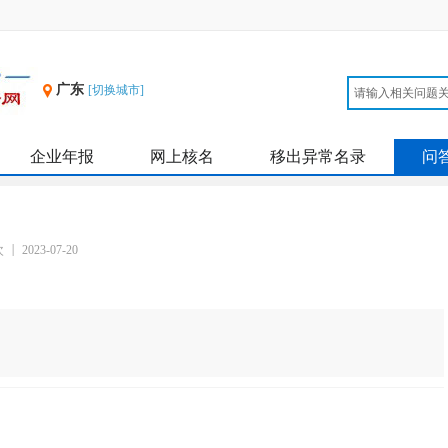
广东
[切换城市]
企业年报
网上核名
移出异常名录
问
次
2023-07-20