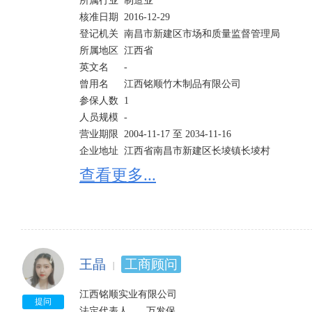
所属行业	制造业

核准日期	2016-12-29	

登记机关	南昌市新建区市场和质量监督管理局

所属地区	江西省	

英文名	-

曾用名	江西铭顺竹木制品有限公司  	

参保人数	1

人员规模	-	

营业期限	2004-11-17 至 2034-11-16

企业地址	江西省南昌市新建区长堎镇长堎村 

经营范围	竹制品加工(凭有效的木竹经营(加工)许可证经)、床上用品、纺织品生产、土产品销售;服装加工
查看更多...
销售。 依法须经批准的项目,经相关部门批准后方可开展
股东信息
王晶
工商顾问
江西铭顺实业有限公司

提问
法定代表人	万发保
