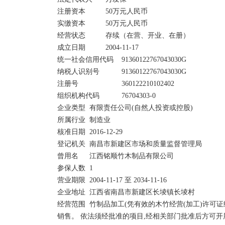
注册资本	        50万元人民币

实缴资本	        50万元人民币

经营状态	        存续（在营、开业、在册）	

成立日期	        2004-11-17

统一社会信用代码	91360122767043030G	

纳税人识别号	        91360122767043030G

注册号	                360122210102402	

组织机构代码	        76704303-0

企业类型	有限责任公司(自然人投资或控股)	

所属行业	制造业

核准日期	2016-12-29	

登记机关	南昌市新建区市场和质量监督管理局

曾用名	江西铭顺竹木制品有限公司  	

参保人数	1	

营业期限	2004-11-17 至 2034-11-16

企业地址	江西省南昌市新建区长堎镇长堎村 

经营范围	竹制品加工(凭有效的木竹经营(加工)许可证经)、床上用品、纺织品生产、土产品销售;服装加工
销售。 依法须经批准的项目,经相关部门批准后方可开展