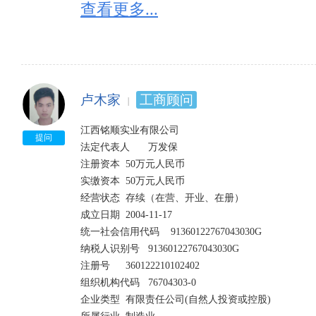
经营范围	竹制品加工(凭有效的木竹经营(加工)许可证经)、床上用品、纺织品生产、土产品销售;服装加工
查看更多...
销售。 依法须经批准的项目,经相关部门批准后方可开展
股东信息
卢木家
工商顾问
江西铭顺实业有限公司

提问
法定代表人	万发保

注册资本	50万元人民币

实缴资本	50万元人民币

经营状态	存续（在营、开业、在册）	

成立日期	2004-11-17

统一社会信用代码	91360122767043030G	

纳税人识别号	91360122767043030G

注册号	360122210102402	

组织机构代码	76704303-0

企业类型	有限责任公司(自然人投资或控股)	
