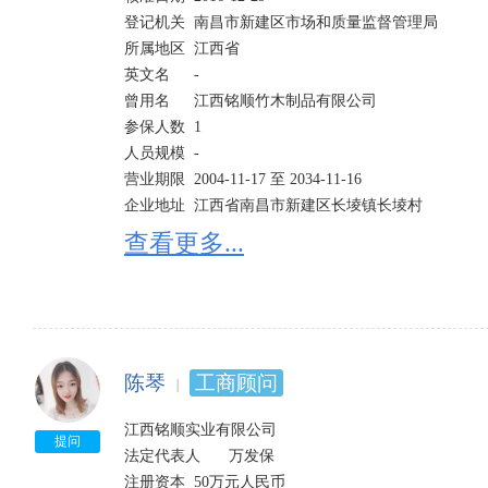
登记机关	南昌市新建区市场和质量监督管理局

所属地区	江西省	

英文名	-

曾用名	江西铭顺竹木制品有限公司  	

参保人数	1

人员规模	-	

营业期限	2004-11-17 至 2034-11-16

企业地址	江西省南昌市新建区长堎镇长堎村 

经营范围	竹制品加工(凭有效的木竹经营(加工)许可证经)、床上用品、纺织品生产、土产品销售;服装加工
查看更多...
销售。 依法须经批准的项目,经相关部门批准后方可开展
股东信息
陈琴
工商顾问
江西铭顺实业有限公司

提问
法定代表人	万发保

注册资本	50万元人民币
