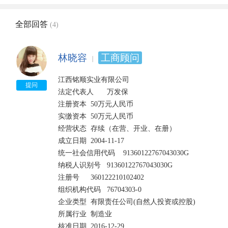
全部回答
(4)
林晓容
工商顾问
江西铭顺实业有限公司

提问
法定代表人	万发保

注册资本	50万元人民币

实缴资本	50万元人民币

经营状态	存续（在营、开业、在册）	

成立日期	2004-11-17

统一社会信用代码	91360122767043030G	

纳税人识别号	91360122767043030G

注册号	360122210102402	

组织机构代码	76704303-0

企业类型	有限责任公司(自然人投资或控股)	

所属行业	制造业

核准日期	2016-12-29	
