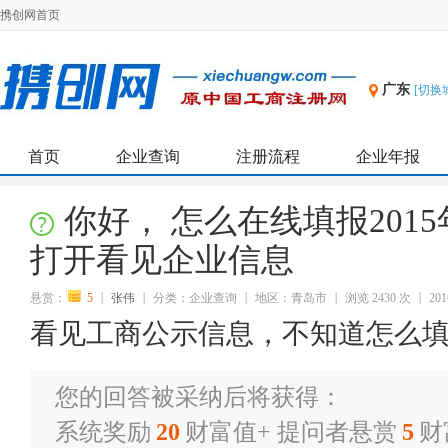
携创网首页
广东
[切换
首页
企业查询
注册流程
企业年报
你好， 怎么在线填报201
打开看见企业信息
悬赏：
5
张伟
分类：企业查询
地区：青岛市
浏览 2430 次
201
看见工商公示信息，不知道怎么
您的回答被采纳后将获得：
系统奖励
20
财富值+ 提问者悬赏
5
财