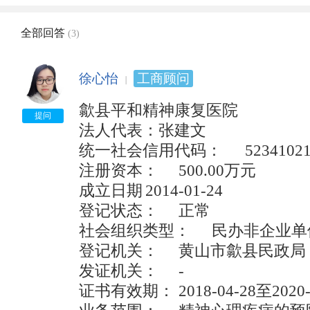
全部回答
(3)
徐心怡
工商顾问
歙县平和精神康复医院

提问
法人代表：张建文

统一社会信用代码：	52341021090796865U

注册资本：	500.00万元

成立日期	2014-01-24	

登记状态：	正常

社会组织类型：	民办非企业单位	

登记机关：	黄山市歙县民政局

发证机关：	-	

证书有效期：	2018-04-28至2020-04-27
