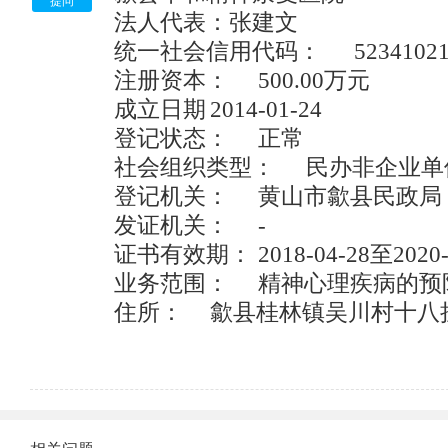
中，同时建立部门联动响应机制，规定县级以上地方
提问
法人代表：张建文

工商行政管理机关依法予以处罚，并将企业法定代表
统一社会信用代码：	52341021090796865U

关部门，形成“一处违法，处处受限”的机制。

企业今后在、政府采购、工程招投标、国有土地出让
注册资本：	500.00万元

企业法人、负责人在银行信贷、投融资、合同签订、
成立日期	2014-01-24	

束机制的影响。
登记状态：	正常

社会组织类型：	民办非企业单位	

登记机关：	黄山市歙县民政局

发证机关：	-	

证书有效期：	2018-04-28至2020-04-27

业务范围：	精神心理疾病的预防和诊疗的医疗康复机构筹建

住所：	歙县桂林镇吴川村十八