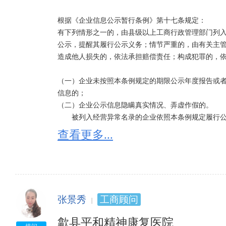
根据《企业信息公示暂行条例》第十七条规定：

有下列情形之一的，由县级以上工商行政管理部门列
公示，提醒其履行公示义务；情节严重的，由有关主
造成他人损失的，依法承担赔偿责任；构成犯罪的，依
（一）企业未按照本条例规定的期限公示年度报告或
信息的；

（二）企业公示信息隐瞒真实情况、弄虚作假的。

　　被列入经营异常名录的企业依照本条例规定履行
异常名录；满3年未依照本条例规定履行公示义务的，
查看更多...
市人民政府工商行政管理部门列入严重违法企业名单
严重违法企业名单的企业的法定代表人、负责人，3年
　　企业自被列入严重违法企业名单之日起满5年未再
门或者省、自治区、直辖市人民政府工商行政管理部门
张景秀
工商顾问
被列入经营异常名录有什么后果：

依法将其列入经营异常名录的，通过市场主体信用信
歙县平和精神康复医院
