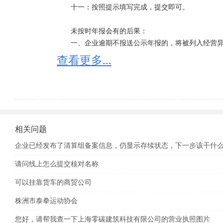
　　十一：按照提示填写完成，提交即可。

　　未按时年报会有的后果：

　　一、企业逾期不报送公示年报的，将被列入经营
的，将被列入经营异常名录并向社会公示。

查看更多...
　　二、根据国务院《注册资本制度改革方案》和《企业
取消企业年检制度，改为实施企业年度报告公示制度。企
用信息公示系统向工商行政管理部门报送上一年度年度
　　年度报告内容包括：

　　一：企业通信地址、邮政编码、联系电话、电子邮
相关问题
　　二：企业开业、歇业、清算等存续状态信息。

企业已经发布了清算组备案信息，仍显示存续状态，下一步该干什
　　三：企业投资设立企业、购买股权信息。

　　四：企业为有限责任公司或者股份有限公司的，
请问线上怎么提交核对名称
出资方式等信息。

可以挂靠货车的商贸公司
　　五：有限责任公司股东股权转让等股权变更信息。
　　六：企业网站以及从事网络经营的网店的名称、网
株洲市泰拳运动协会
　　七：企业从业人数、资产总额、负债总额、对外
您好，请帮我查一下上海零碳建筑科技有限公司的营业执照图片
业务收入、利润总额、净利润、纳税总额信息。
