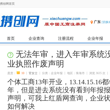
携创网首页
广东
[切换
首页
企业查询
注册流程
企业年报
无法年审，进入年审系统
业执照作废声明
悬赏：
10
官女士
分类：企业年报
地区：珠海市
浏览 3635 次
个体工商13年开业，13.14.15.1
年，但是进去系统没有看到年报
声明，可我上红盾网查询，企业
如何解决