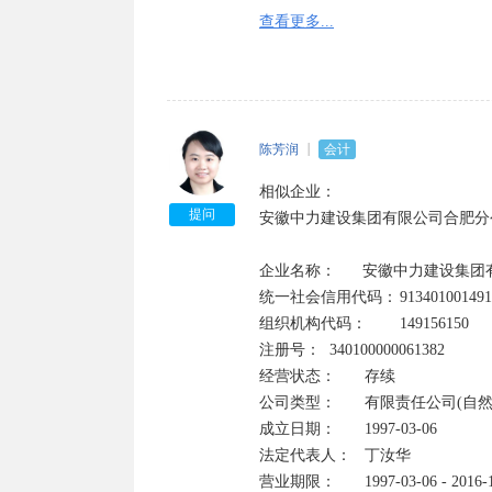
温馨提示：以上信息来源于工商部
查看更多...
公司怎么样是否可信请自己多方面
人有坏人！
陈芳润
会计
相似企业：

提问
安徽中力建设集团有限公司合肥分公
企业名称：      安徽中力建设集团
统一社会信用代码：	913401001491561508	

组织机构代码：	149156150

注册号：	340100000061382	

经营状态：	存续

公司类型：	有限责任公司(自然人投资或控股)	

成立日期：	1997-03-06

法定代表人：	丁汝华    

营业期限：	1997-03-06 - 2016-12-31
