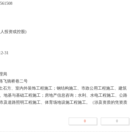
束并办理工商注销登记后，该企业法人才归于消灭。

存在，丧失法人资格。

主管机关的变更，迁离某主管机关。

主管机关的变更，迁入某主管机关。

因，企业在期末处于停止生产经营活动待条件改变后仍恢复生产。

定解散以及由于破产、被吊销等其他原因宣布终止经营后，对企业的财
进行收取债权，清偿债务和分配剩余财产的经济活动。

业法人营业执照是企业登记管理机关的主动行为；注销企业法人营业执
业违法行为而导致的一种行政处罚；注销则是企业终止的一种正常法律
、地基与基础工程施工；房地产信息咨询；水利、水电工程施工、公路
给企业及其法定代表人和直接责行人带来一定限制，甚至应承担严重的
市及道路照明工程施工、体育场地设施工程施工。（涉及资质的凭资质
程序结束公司主体资格，是一种受法律保护的后果，即使原股东有人冒
其它股东无关。 

0
0
代表将会有以下影响：
