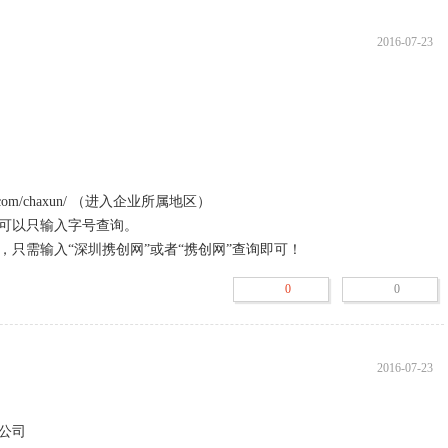
2016-07-23
000元；

任法人代表。

出”的，一定要核实一下实际的办公地点是否和工商上的一致。

”“吊销”的，请勿与其合作。

w.com/chaxun/ （进入企业所属地区）

可以只输入字号查询。

是什么意思：

只需输入“深圳携创网”或者“携创网”查询即可！


0
0
条例》第八条规定的期限公示年度报告的；列入经营异常名录。

所无法联系的；列入经营异常名录。

《企业信息公示暂行条例》第十条规定责令的期限内公示有关企业信息
2016-07-23
、弄虚作假的；列入经营异常名录。
司
