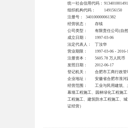
统一社会信用代码：	913401001491561508	

照后，应当依法进行清算，清算结
组织机构代码：	149156150

4、经营状态注销是指：企业已不复
注册号：	340100000061382	

5、经营状态迁出是指：企业登记
经营状态：	存续

6、经营状态迁入是指：企业登记
公司类型：	有限责任公司(自然人投资或控股)	

7、经营状态停业是指：由某种原
成立日期：	1997-03-06

8、经营状态清算是指：按章程规
法定代表人：	丁汝华    

产、债权、债务进行全面清查，并
营业期限：	1997-03-06 - 2016-12-31

注册资本：	5605.78 万人民币	

吊销和注销的区别：

发照日期：	2012-06-17

1、两者的行为主体不同。吊销企
登记机关：	合肥市工商行政管理局

照是企业的主动行为。

企业地址：	安徽省合肥市淮河路飞骑桥巷二号

2、两者的性质不同。吊销是因企
经营范围：	工业与民用建筑、土石方、室内外装饰工程施工；钢结构施工、市政公用工程施工、建筑
行为。

幕墙工程施工、园林绿化工程施工
3、两者的法律后果不同。吊销会
工程施工、建筑防水工程施工、城
法律责任；注销是按照法律规定的
证经营）
用公司名义继续开展活动也与原公司
营业执照被吊销、未注销的，法人