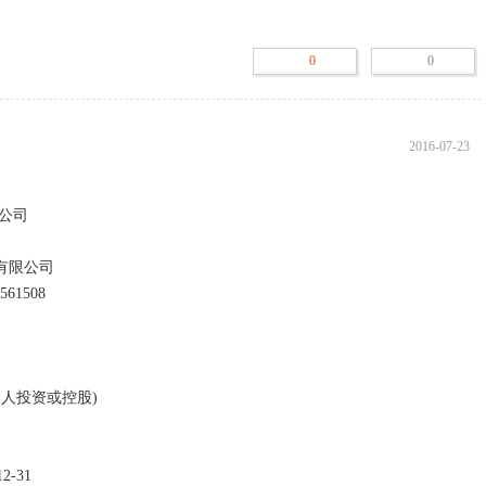
门仅供参考！要合作或者找工作等请多方面考察，预防被骗！

考察，有工商登记也可以是骗子公司。就像人一样，有身份证同样有好
0
0
2016-07-23
司

有限公司
