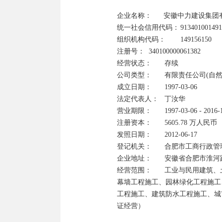
企业名称：      安徽中力建设集团
统一社会信用代码：	913401001491561508	

组织机构代码：	149156150

注册号：	340100000061382	

经营状态：	存续

公司类型：	有限责任公司(自然人投资或控股)	

成立日期：	1997-03-06

法定代表人：	丁汝华    

营业期限：	1997-03-06 - 2016-12-31

注册资本：	5605.78 万人民币	

发照日期：	2012-06-17

登记机关：	合肥市工商行政管理局

企业地址：	安徽省合肥市淮河路飞骑桥巷二号

经营范围：	工业与民用建筑、土石方、室内外装饰工程施工；钢结构施工、市政公用工程施工、建筑
幕墙工程施工、园林绿化工程施工
工程施工、建筑防水工程施工、城
证经营）
