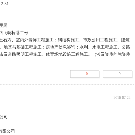
、地基与基础工程施工；房地产信息咨询；水利、水电工程施工、公路
市及道路照明工程施工、体育场地设施工程施工。（涉及资质的凭资质
0
0
门仅供参考！要合作或者找工作等请多方面考察，预防被骗！

考察，有工商登记也可以是骗子公司。就像人一样，有身份证同样有好
2016-07-22
存续、在业、吊销、注销、迁入、迁出、停业、清算。

存在并继续正常运营。也被称作开业、正常、登记。

司

开工生产，新建企业包括部分投产或试营业。

般在营、正常、经营、在营在册、有效、在业在册也是在业的意思。

有限公司

吊销企业营业执照，是工商局对违法企业作出的行政处罚。企业被吊销执