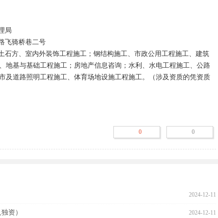
、地基与基础工程施工；房地产信息咨询；水利、水电工程施工、公路
市及道路照明工程施工、体育场地设施工程施工。（涉及资质的凭资质
门仅供参考！要合作或者找工作等请多方面考察，预防被骗！

考察，有工商登记也可以是骗子公司。就像人一样，有身份证同样有好
0
0
2024-12-11
人独资）
2024-12-11