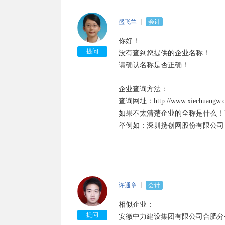
1、不能贷款；

2、不能办移民；

盛飞兰
会计
3、不能领养老保险；

4、公司每年会被税务局罚款2000-10
你好！

5、会被阻止出境；

提问
没有查到您提供的企业名称！

6、列入工商黑名单，以后不能再担
请确认名称是否正确！

如发现经营状态为：“迁入”、“迁
企业查询方法：

如企业状态为：“停业”“清算”“注销
查询网址：http://www.xiechuang
如果不太清楚企业的全称是什么！
提示“该企业已列入经营异常名录”
举例如：深圳携创网股份有限公司，
有四种情形会被列入经营异常名录：
1、因未依照《企业信息公示暂行
2、因通过登记的住所或者经营场
3、因未在工商行政管理部门依照
的；列入经营异常名录。

许通章
会计
4、因公示企业信息隐瞒真实情况
相似企业：

提问
安徽中力建设集团有限公司合肥分公