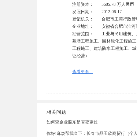
注册资本：	5605.78 万人民币	

发照日期：	2012-06-17

登记机关：	合肥市工商行政管理局

企业地址：	安徽省合肥市淮河路飞骑桥巷二号

经营范围：	工业与民用建筑、土石方、室内外装饰工程施工；钢结构施工、市政公用工程施工、建筑
幕墙工程施工、园林绿化工程施工
工程施工、建筑防水工程施工、城
证经营）

温馨提示：以上信息来源于工商部
查看更多...
公司怎么样是否可信请自己多方面
人有坏人！
相关问题
如何查企业股东是否变更过
你好!麻烦帮我查下：长春市晶玉欣商贸行（个