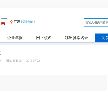
广东
[切换城市]
企业年报
网上核名
移出异常名录
问
司
市
浏览 4848 次
2016-07-22