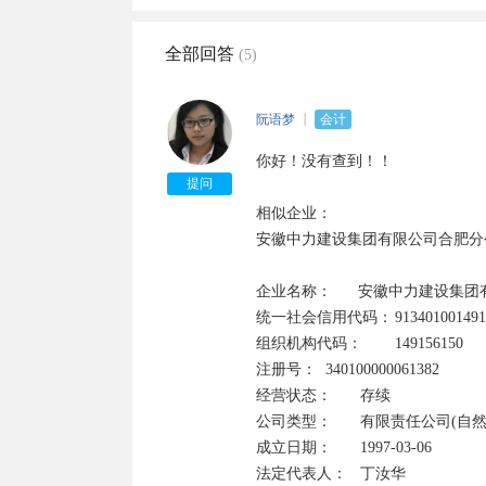
全部回答
(5)
阮语梦
会计
你好！没有查到！！

提问
相似企业：

安徽中力建设集团有限公司合肥分公
企业名称：      安徽中力建设集团
统一社会信用代码：	913401001491561508	

组织机构代码：	149156150

注册号：	340100000061382	

经营状态：	存续

公司类型：	有限责任公司(自然人投资或控股)	

成立日期：	1997-03-06

法定代表人：	丁汝华    
