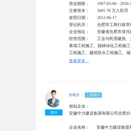
营业期限：	1997-03-06 - 2016-12-31

注册资本：	5605.78 万人民币	

发照日期：	2012-06-17

登记机关：	合肥市工商行政管理局

企业地址：	安徽省合肥市淮河路飞骑桥巷二号

经营范围：	工业与民用建筑、土石方、室内外装饰工程施工；钢结构施工、市政公用工程施工、建筑
幕墙工程施工、园林绿化工程施工
工程施工、建筑防水工程施工、城
证经营）

查看更多...
温馨提示：以上信息来源于工商部
公司怎么样是否可信请自己多方面
人有坏人！

邹琅升
工商顾问
工商登记经营状态一般分为八种：
相似企业：

1、经营状态存续是指：企业依法
提问
安徽中力建设集团有限公司合肥分公
2、经营状态在业是指：企业正常
因不同省份可能有细微的区别，一
企业名称：      安徽中力建设集团
3、经营状态吊销;未注销是指：