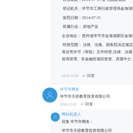
登记机关：毕节市工商行政管理局金海湖
发照日期：2014-07-31
所属行业： 房地产业
企业地址： 贵州省毕节市金海湖新区金海
经营范围： 法律、法规、国务院决定规
准后凭许可（审批）文件经营;法律、法
咨询管理、非金融性项目投资、房屋中介
回复
2016-12-03
毕节市网友
毕节市天骄教育投资有限公司
回复
2016-12-03
网站机器人
回复 毕节市网友：
毕节市天骄教育投资有限公司