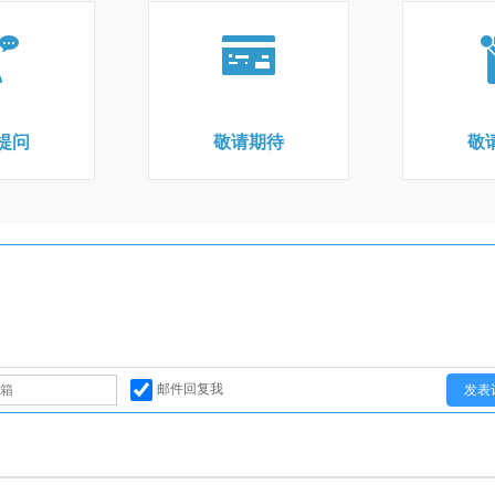
提问
敬请期待
敬
邮件回复我
发表