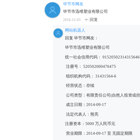
毕节市网友
毕节市迅维塑业有限公司
回复
2016-12-03
网站机器人
回复 毕节市网友：
毕节市迅维塑业有限公司
统一社会信用代码： 91520502314315646
注册号： 520502000476475
组织机构代码： 31431564-6
经营状态：存续
公司类型：有限责任公司(自然人投资或控
成立日期：2014-09-17
法定代表人：熊亮
注册资本：5000 万人民币元
营业期限：2014-09-17 至 无固定期限