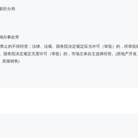
新区分局
湖办事处旁
定禁止的不得经营；法律、法规、国务院决定规定应当许可（审批）的，经审批
规、国务院决定规定无需许可（审批）的，市场主体自主选择经营。(房地产开发
、房屋销售)