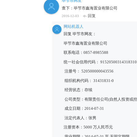
毕节市网友
查下：毕节市鑫海置业有限公司
回复
2016-12-03
网站机器人
回复 毕节市网友：
毕节市鑫海置业有限公司
联系电话：0857-8985588
统一社会信用代码： 91520500314318310
注册号： 520500000043556
组织机构代码： 31431831-0
经营状态：存续
公司类型：有限责任公司(自然人投资或
成立日期：2014-07-31
法定代表人：张男
注册资本：5000 万人民币元
营业期限：2014-07-31 至 无固定期限