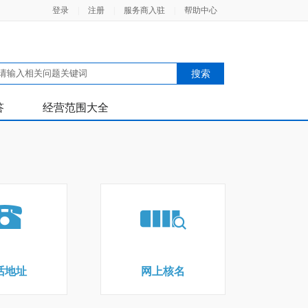
登录
|
注册
|
服务商入驻
|
帮助中心
答
经营范围大全
话地址
网上核名