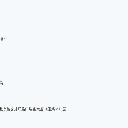
股)
局
市北京路交外环路口瑞鑫大厦Ｈ座第２０层