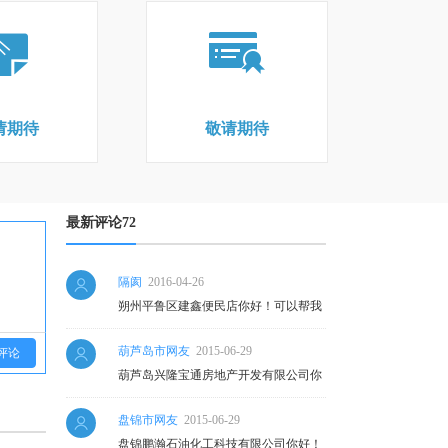
请期待
敬请期待
最新评论72
隔阂
2016-04-26
朔州平鲁区建鑫便民店你好！可以帮我
查下这家公司的企业年检通过了吗？谢
葫芦岛市网友
2015-06-29
评论
谢！
葫芦岛兴隆宝通房地产开发有限公司你
好！可以帮我查下这家公司的企业年检
盘锦市网友
2015-06-29
通过了吗？谢谢！
盘锦鹏瀚石油化工科技有限公司你好！