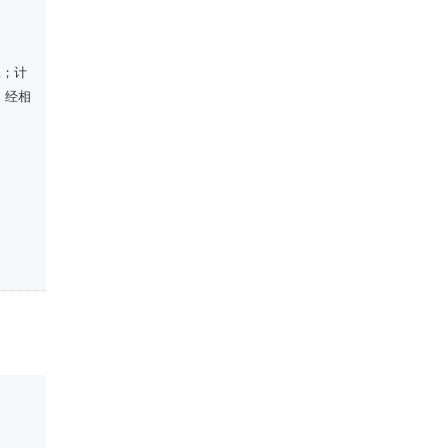
工；计
，经相