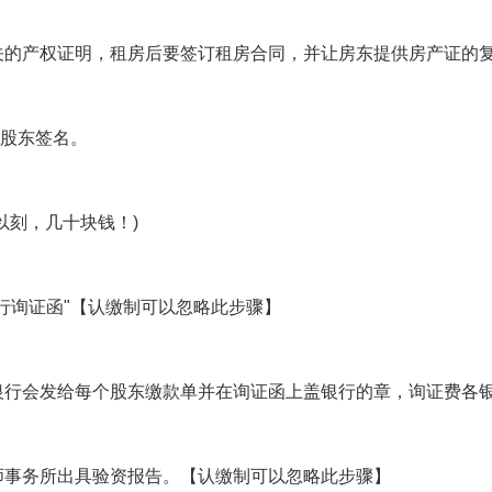
关的产权证明，租房后要签订租房合同，并让房东提供房产证的
有股东签名。
以刻，几十块钱！)
行询证函"【认缴制可以忽略此步骤】
银行会发给每个股东缴款单并在询证函上盖银行的章，询证费各
师事务所出具验资报告。【认缴制可以忽略此步骤】