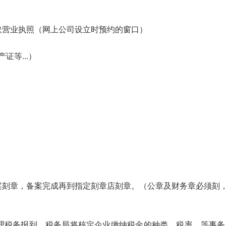
取营业执照（网上公司设立时预约的窗口）
证等...）
案刻章，备案完成再到指定刻章店刻章。（公章及财务章必须刻
办理税务报到。税务局将核定企业缴纳税金的种类、税率、等事