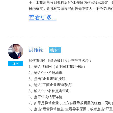
十、工商局自收到资料后5个工作日内作出移出决定，
日内核实，并将核实结果书面告知申请人；不予受理的
查看更多...
被列入经营异常名录有什么影响：

被列入经营异常名录：今后在、政府采购、工程招投
者禁入。银行信贷、合同签订、海关通关、企业外籍人
提示该企业已列入经营异常名录4种不同原因申请移出异
洪翰毅
会计
一、未按规报送年度报告的企业，可以在补报未报年
明）前往企业所属工商局申请移出经营异常名录，工商
如何查询企业是否被列入经营异常名录：

移出决定，恢复正常记载状态。

提问
1、进入携创网（原中国工商注册网）

二、企业依法办理住所或者经营场所变更登记，或者
2、进入企业所属城市

系，申请恢复正常记载状态的，携创网工商行政管理部
3、点击“企业查询”按钮

载状态。

4、进入“工商企业查询系统”

三、未按规定履行即时信息公示义务的企业，申请恢
5、输入企业名称点击查询

工商行政管理部门自公示之日起5个工作日内作出移出
6、点开查询结果详情

四、公示信息隐瞒真实情况、弄虚作假的企业更正其
7、如果是异常企业，上方会显示很明显的红色，同时会
营异常名录，工商行政管理部门应当自查实之日起5个
8、点击“经营异常信息”查看异常原因，或者点击“严重
根据《企业经营异常名录管理暂行办法》的有关规定