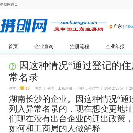
携创网首页
广东
[切换
首页
企业查询
注册流程
企业年报
因这种情况“通过登记的住
常名录
悬赏：
10
匿名
分类：工商注册
地区：长沙市
浏览 2729 次
20
湖南长沙的企业。因这种情况“通
列入异常名录的，现在想变更地
们现在没有出台企业的迁出政策
如何和工商局的人做解释