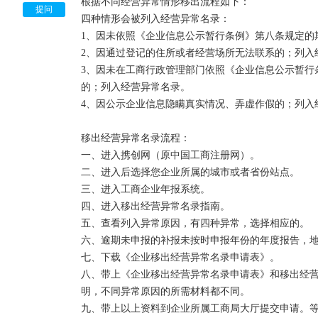
根据不同经营异常情形移出流程如下：

中，同时建立部门联动响应机制，规定县级以上地方
提问
四种情形会被列入经营异常名录：

工商行政管理机关依法予以处罚，并将企业法定代表
1、因未依照《企业信息公示暂行条例》第八条规定的
关部门，形成“一处违法，处处受限”的机制。

2、因通过登记的住所或者经营场所无法联系的；列入经
企业今后在、政府采购、工程招投标、国有土地出让
3、因未在工商行政管理部门依照《企业信息公示暂行
企业法人、负责人在银行信贷、投融资、合同签订、
的；列入经营异常名录。

束机制的影响。
4、因公示企业信息隐瞒真实情况、弄虚作假的；列入经
移出经营异常名录流程：

一、进入携创网（原中国工商注册网）。

二、进入后选择您企业所属的城市或者省份站点。

三、进入工商企业年报系统。

四、进入移出经营异常名录指南。

五、查看列入异常原因，有四种异常，选择相应的。

六、逾期未申报的补报未按时申报年份的年度报告，地
七、下载《企业移出经营异常名录申请表》。

八、带上《企业移出经营异常名录申请表》和移出经
明，不同异常原因的所需材料都不同。

九、带上以上资料到企业所属工商局大厅提交申请。等