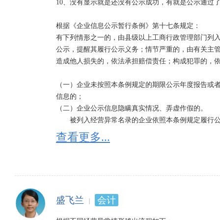
10、没有显示就是还没有公示成功，有就是公示通过了
根据《企业信息公示暂行条例》第十七条规定：

有下列情形之一的，由县级以上工商行政管理部门列
公示，提醒其履行公示义务；情节严重的，由有关主
造成他人损失的，依法承担赔偿责任；构成犯罪的，依
（一）企业未按照本条例规定的期限公示年度报告或
信息的；

（二）企业公示信息隐瞒真实情况、弄虚作假的。

　　被列入经营异常名录的企业依照本条例规定履行
异常名录；满3年未依照本条例规定履行公示义务的，
查看更多...
市人民政府工商行政管理部门列入严重违法企业名单
严重违法企业名单的企业的法定代表人、负责人，3年
　　企业自被列入严重违法企业名单之日起满5年未再
门或者省、自治区、直辖市人民政府工商行政管理部门
盛飞兰
会计
被列入经营异常名录有什么后果：

依法将其列入经营异常名录的，通过市场主体信用信