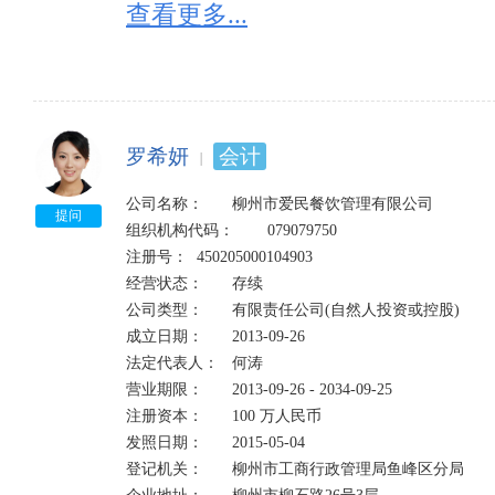
查看更多...
提示“该企业已列入经营异常名录”是什么意思：

有四种情形会被列入经营异常名录：

1、因未依照《企业信息公示暂行条例》第八条规定的
2、因通过登记的住所或者经营场所无法联系的；列入经
3、因未在工商行政管理部门依照《企业信息公示暂行
罗希妍
会计
的；列入经营异常名录。

4、因公示企业信息隐瞒真实情况、弄虚作假的；列入
公司名称：	柳州市爱民餐饮管理有限公司

提问
组织机构代码：	079079750

注册号：	450205000104903	

经营状态：	存续

公司类型：	有限责任公司(自然人投资或控股)	

成立日期：	2013-09-26

法定代表人：	何涛    

营业期限：	2013-09-26 - 2034-09-25

注册资本：	100 万人民币	

发照日期：	2015-05-04

登记机关：	柳州市工商行政管理局鱼峰区分局
