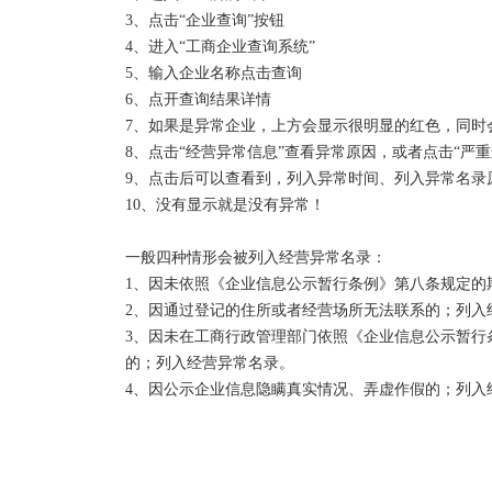
吊销和注销的区别：

3、点击“企业查询”按钮

1、两者的行为主体不同。吊销企业法人营业执照是企
4、进入“工商企业查询系统”

照是企业的主动行为。

5、输入企业名称点击查询

2、两者的性质不同。吊销是因企业违法行为而导致的
6、点开查询结果详情

行为。

7、如果是异常企业，上方会显示很明显的红色，同时会
3、两者的法律后果不同。吊销会给企业及其法定代表
8、点击“经营异常信息”查看异常原因，或者点击“严重
法律责任；注销是按照法律规定的程序结束公司主体
9、点击后可以查看到，列入异常时间、列入异常名录
用公司名义继续开展活动也与原公司其它股东无关。 

10、没有显示就是没有异常！

营业执照被吊销、未注销的，法人代表将会有以下影响
一般四种情形会被列入经营异常名录：

1、不能贷款；

1、因未依照《企业信息公示暂行条例》第八条规定的
2、不能办移民；

2、因通过登记的住所或者经营场所无法联系的；列入经
3、不能领养老保险；

3、因未在工商行政管理部门依照《企业信息公示暂行
4、公司每年会被税务局罚款2000-10000元；

的；列入经营异常名录。

5、会被阻止出境；

4、因公示企业信息隐瞒真实情况、弄虚作假的；列入
6、列入工商黑名单，以后不能再担任法人代表。

如发现经营状态为：“迁入”、“迁出”的，一定要核实
如企业状态为：“停业”“清算”“注销”“吊销”的，请勿与