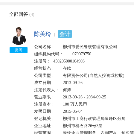
全部回答
(4)
陈美玲
会计
公司名称：	柳州市爱民餐饮管理有限公司

提问
组织机构代码：	079079750

注册号：	450205000104903	

经营状态：	存续

公司类型：	有限责任公司(自然人投资或控股)	

成立日期：	2013-09-26

法定代表人：	何涛    

营业期限：	2013-09-26 - 2034-09-25

注册资本：	100 万人民币	

发照日期：	2015-05-04

登记机关：	柳州市工商行政管理局鱼峰区分局

企业地址：	柳州市柳石路26号3层

经营范围：	餐饮企业管理服务，农副产品、预包装食品销售，餐饮服务。
