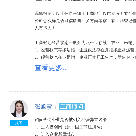
温馨提示：以上信息来源于工商部门仅供参考！要合作
公司怎么样是否可信请自己多方面考察，有工商登记
人有坏人！

工商登记经营状态一般分为八种：存续、在业、吊销、
1、经营状态存续是指：企业依法存在并继续正常运营
2、经营状态在业是指：企业正常开工生产，新建企业
因不同省份可能有细微的区别，一般在营、正常、经营
查看更多...
3、经营状态吊销;未注销是指：吊销企业营业执照，
照后，应当依法进行清算，清算结束并办理工商注销登
4、经营状态注销是指：企业已不复存在，丧失法人资格
5、经营状态迁出是指：企业登记主管机关的变更，迁离
6、经营状态迁入是指：企业登记主管机关的变更，迁入
张旭霞
工商顾问
7、经营状态停业是指：由某种原因，企业在期末处于
8、经营状态清算是指：按章程规定解散以及由于破产
如何查询企业是否被列入经营异常名录：

产、债权、债务进行全面清查，并进行收取债权，清偿
提问
1、进入携创网（原中国工商注册网）

2、进入企业所属城市
