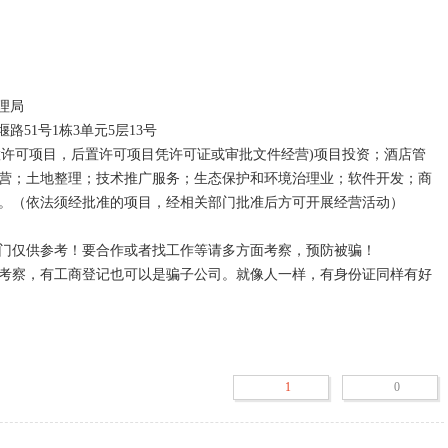
营；土地整理；技术推广服务；生态保护和环境治理业；软件开发；商
。（依法须经批准的项目，经相关部门批准后方可开展经营活动）

门仅供参考！要合作或者找工作等请多方面考察，预防被骗！

考察，有工商登记也可以是骗子公司。就像人一样，有身份证同样有好
存续、在业、吊销、注销、迁入、迁出、停业、清算。

存在并继续正常运营。也被称作开业、正常、登记。

1
0
开工生产，新建企业包括部分投产或试营业。

般在营、正常、经营、在营在册、有效、在业在册也是在业的意思。

吊销企业营业执照，是工商局对违法企业作出的行政处罚。企业被吊销执