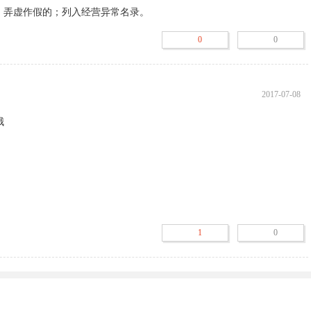
、弄虚作假的；列入经营异常名录。
0
0
000元；

任法人代表。

2017-07-08
出”的，一定要核实一下实际的办公地点是否和工商上的一致。



”“吊销”的，请勿与其合作。

是什么意思：



条例》第八条规定的期限公示年度报告的；列入经营异常名录。

所无法联系的；列入经营异常名录。

1
0
《企业信息公示暂行条例》第十条规定责令的期限内公示有关企业信息
、弄虚作假的；列入经营异常名录。