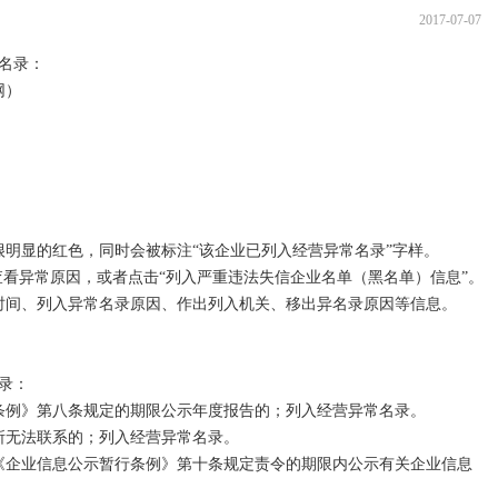
束并办理工商注销登记后，该企业法人才归于消灭。

2017-07-07
存在，丧失法人资格。

名录：

主管机关的变更，迁离某主管机关。

）

主管机关的变更，迁入某主管机关。

因，企业在期末处于停止生产经营活动待条件改变后仍恢复生产。

定解散以及由于破产、被吊销等其他原因宣布终止经营后，对企业的财
进行收取债权，清偿债务和分配剩余财产的经济活动。

明显的红色，同时会被标注“该企业已列入经营异常名录”字样。

业法人营业执照是企业登记管理机关的主动行为；注销企业法人营业执
查看异常原因，或者点击“列入严重违法失信企业名单（黑名单）信息”。

时间、列入异常名录原因、作出列入机关、移出异名录原因等信息。

业违法行为而导致的一种行政处罚；注销则是企业终止的一种正常法律
给企业及其法定代表人和直接责行人带来一定限制，甚至应承担严重的
：

程序结束公司主体资格，是一种受法律保护的后果，即使原股东有人冒
条例》第八条规定的期限公示年度报告的；列入经营异常名录。

其它股东无关。 

所无法联系的；列入经营异常名录。

《企业信息公示暂行条例》第十条规定责令的期限内公示有关企业信息
代表将会有以下影响：
