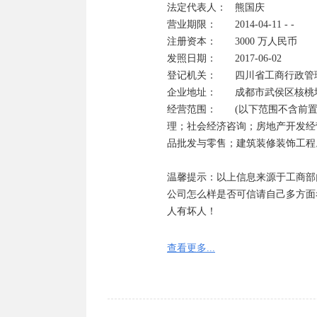
法定代表人：	熊国庆  

营业期限：	2014-04-11 - -

注册资本：	3000 万人民币	

发照日期：	2017-06-02

登记机关：	四川省工商行政管理局

企业地址：	成都市武侯区核桃堰路51号1栋3单元5层13号

经营范围：	(以下范围不含前置许可项目，后置许可项目凭许可证或审批文件经营)项目投资；酒店管
理；社会经济咨询；房地产开发经
品批发与零售；建筑装修装饰工程
温馨提示：以上信息来源于工商部
公司怎么样是否可信请自己多方面
人有坏人！

工商登记经营状态一般分为八种：
查看更多...
1、经营状态存续是指：企业依法
2、经营状态在业是指：企业正常
因不同省份可能有细微的区别，一
3、经营状态吊销;未注销是指：