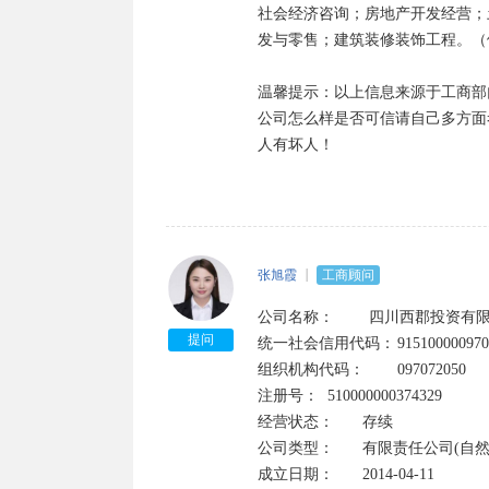
社会经济咨询；房地产开发经营；
发与零售；建筑装修装饰工程。（
温馨提示：以上信息来源于工商部
公司怎么样是否可信请自己多方面
人有坏人！
张旭霞
工商顾问
公司名称：        四川西郡投资有限公
提问
统一社会信用代码：	915100000970720501	

组织机构代码：	097072050

注册号：	510000000374329	

经营状态：	存续

公司类型：	有限责任公司(自然人投资或控股)	

成立日期：	2014-04-11
