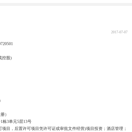
2017-07-07
0501  



股)  



） 

3单元5层13号 

许可项目，后置许可项目凭许可证或审批文件经营)项目投资；酒店管理；