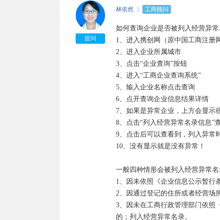
照后，应当依法进行清算，清算结
林依然
工商顾问
4、经营状态注销是指：企业已不复
如何查询企业是否被列入经营异常
5、经营状态迁出是指：企业登记
提问
1、进入携创网（原中国工商注册网
6、经营状态迁入是指：企业登记
2、进入企业所属城市

7、经营状态停业是指：由某种原
3、点击“企业查询”按钮

8、经营状态清算是指：按章程规
4、进入“工商企业查询系统”

产、债权、债务进行全面清查，并
5、输入企业名称点击查询

6、点开查询企业信息结果详情

吊销和注销的区别：

7、如果是异常企业，上方会显示很
1、两者的行为主体不同。吊销企
8、点击“列入经营异常名录信息”
照是企业的主动行为。

9、点击后可以查看到，列入异常
2、两者的性质不同。吊销是因企
10、没有显示就是没有异常！

行为。

3、两者的法律后果不同。吊销会
一般四种情形会被列入经营异常名录
法律责任；注销是按照法律规定的
1、因未依照《企业信息公示暂行
用公司名义继续开展活动也与原公司
2、因通过登记的住所或者经营场
3、因未在工商行政管理部门依照
营业执照被吊销、未注销的，法人
的；列入经营异常名录。
