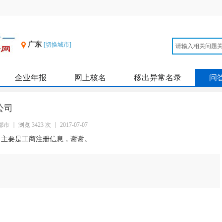
广东
[切换城市]
企业年报
网上核名
移出异常名录
问
公司
都市
浏览 3423 次
2017-07-07
。主要是工商注册信息，谢谢。