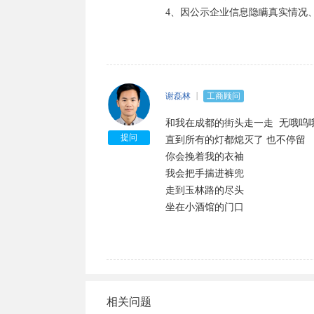
1、不能贷款；

4、因公示企业信息隐瞒真实情况
2、不能办移民；

3、不能领养老保险；

4、公司每年会被税务局罚款2000-10
5、会被阻止出境；

6、列入工商黑名单，以后不能再担
谢磊林
工商顾问
如发现经营状态为：“迁入”、“迁
和我在成都的街头走一走  无哦呜哦
如企业状态为：“停业”“清算”“注销
提问
直到所有的灯都熄灭了 也不停留

你会挽着我的衣袖

提示“该企业已列入经营异常名录”
我会把手揣进裤兜

有四种情形会被列入经营异常名录：
走到玉林路的尽头

1、因未依照《企业信息公示暂行
坐在小酒馆的门口
2、因通过登记的住所或者经营场
3、因未在工商行政管理部门依照
的；列入经营异常名录。

4、因公示企业信息隐瞒真实情况
相关问题